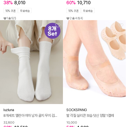
38%
8,010
60%
10,710
10% 쿠폰
무료배송
10% 쿠폰
무료배송
1
5
(1)
2
4.8
(4)
luzluna
SOCKSPANG
8개세트 엘란아 여자 남자 골지 무지 검정 흰 중목 양말 R293
발 각질 실리콘 보습 덧신 양말 1켤레
32,800
10,000