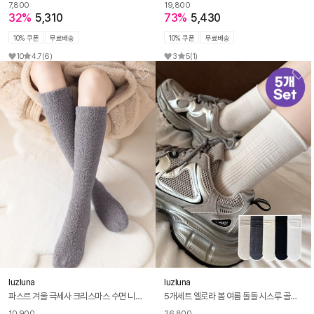
7,800
19,800
32%
5,310
73%
5,430
10% 쿠폰
무료배송
10% 쿠폰
무료배송
10
4.7
(6)
3
5
(1)
luzluna
luzluna
파스르 겨울 극세사 크리스마스 수면 니삭스 무릎양말 오버니삭스
5개세트 엘로라 봄 여름 돌돌 시스루 골지 구두 스타킹 양말 R267
10,900
26,800