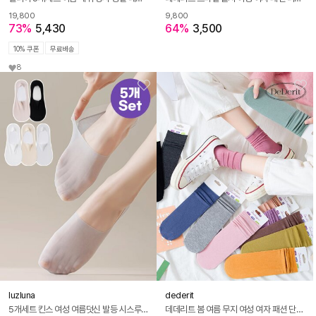
19,800
9,800
73%
5,430
64%
3,500
10% 쿠폰
무료배송
8
luzluna
dederit
5개세트 킨스 여성 여름덧신 발등 시스루 덧신 페이크삭스 양말
데데리트 봄 여름 무지 여성 여자 패션 단색 예쁜 양말