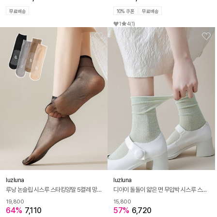
무료배송
10% 쿠폰
무료배송
1
4
(1)
luzluna
luzluna
루낭 논슬립 시스루 스타킹양말 5켤레 망사 얇은 발목 여름 양말
디아이 돌돌이 얇은 면 무압박 시스루 스타킹 긴 양말 5켤레 세트
19,800
15,800
64%
7,110
57%
6,720