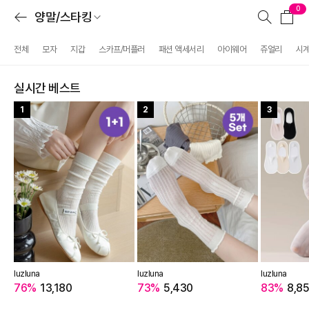
0
양말/스타킹
전체
모자
지갑
스카프/머플러
패션 액세서리
아이웨어
쥬얼리
시
실시간 베스트
1
2
3
luzluna
luzluna
luzluna
76%
13,180
73%
5,430
83%
8,8