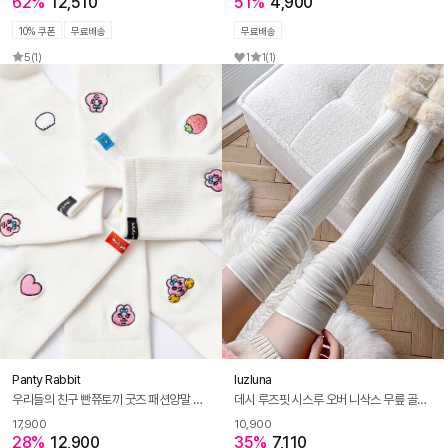
62%
12,510
51%
4,900
10% 쿠폰
무료배송
무료배송
5
(1)
1
1
(1)
Panty Rabbit
luzluna
우리들의 친구 빤쮸토끼 굿즈 패션양말 캐릭터양말 7종
데시 루즈핏 시스루 오버 니삭스 무릎 골지 롱양말
17,900
10,900
28%
12,900
35%
7,110