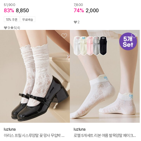
51,900
7,800
83%
8,850
74%
2,000
10% 쿠폰
무료배송
2
9
5
(4)
luzluna
luzluna
아리스 프릴 시스루양말 꽃 망사 무압박 여름 스타킹 롱 삭스
로멜 5개세트 리본 여름 발목양말 페이크삭스 덧신 덧버선 양말 R303