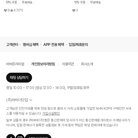
10% 쿠폰
무료배송
10% 쿠폰
무료배송
9
4.7
(71)
3
고객센터
멤버십 혜택
APP 전용 혜택
입점/제휴문의
바바프리미엄
개인정보처리방침
이용약관
회사소개
채팅 상담하기
평일 10:00 ~ 17:00 (점심 12:00 ~ 14:00), 주말/공휴일 휴무
(주)바바더닷컴
서울특별시 서초구 신반포로 339, 논현빌딩 (대표이사 : 문인식)
고객님은 안전거래를 위해 현금 등으로 결제 시 저희 쇼핑몰에 가입한 NHN KCP의 구매안전 서비
사업자 등록번호 569-86-01308
스를 이용하실 수 있습니다.
가입사실확인
통신판매업신고번호 제 2019 - 서울 서초 - 1268호
일부 상품의 경우 ㈜바바더닷컴은 통신판매의 당사자가 아닌 통신판매중개자로서 거래당사자가
개인정보관리책임자 : 김효영
아니며, 입점 판매사가 등록한 상품정보 및 거래 등의 책임은 해당 판매자에게 있습니다.
인증범위
온라인 쇼핑몰 서비스(바바더닷컴)