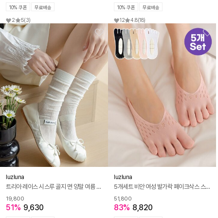
10% 쿠폰
무료배송
10% 쿠폰
무료배송
2
5
(3)
12
4.8
(18)
luzluna
luzluna
트리아 레이스 시스루 골지 면 양말 여름 긴양말 5켤레 세트
5개세트 비안 여성 발가락 페이크삭스 스타킹 시스루 덧신
19,800
51,800
51%
9,630
83%
8,820