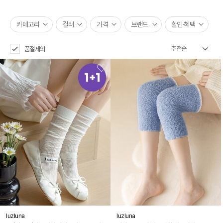
카테고리
컬러
가격
브랜드
할인·혜택
품절제외
luzluna
luzluna