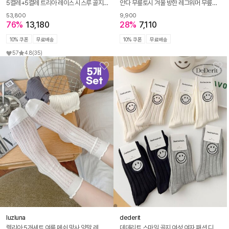
5켤레+5켤레 트리아 레이스 시스루 골지 면 양말 여름 긴양말 세트
안다 무릎토시 겨울 방한 레그워머 무릎토시
53,800
9,900
76%
13,180
28%
7,110
10% 쿠폰
무료배송
10% 쿠폰
무료배송
57
4.8
(35)
luzluna
dederit
렐리아 5개세트 여름 메쉬 망사 양말 레이스 프릴 시스루 발레코어 삭스 R304
데데리트 스마일 골지 여성 여자 패션 디자인 캐릭터 두꺼운 예쁜 양말 4종