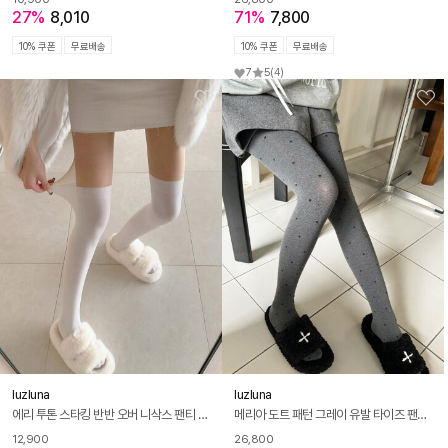
27%
8,010
71%
7,800
10% 쿠폰
무료배송
10% 쿠폰
무료배송
7
5
(4)
luzluna
luzluna
에리 투톤 스타킹 반반 오버 니삭스 팬티 스타킹
메리아 도트 패턴 그레이 유발 타이즈 팬티 스타킹 R279
12,900
26,800