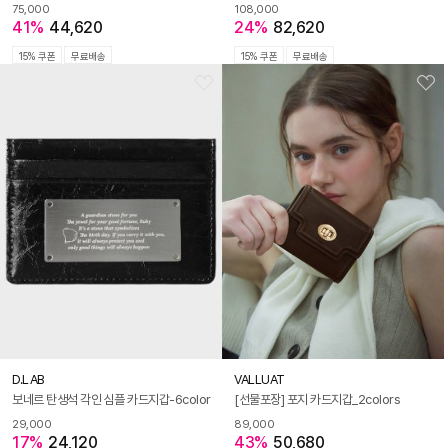
75,000
108,000
41%
44,620
24%
82,620
15% 쿠폰
무료배송
15% 쿠폰
무료배송
D.LAB
VALLUAT
보네르 탄생석 각인 심플 카드지갑-6color
[선물포장] 포지 카드지갑_2colors
29,000
89,000
17%
24,120
43%
50,680