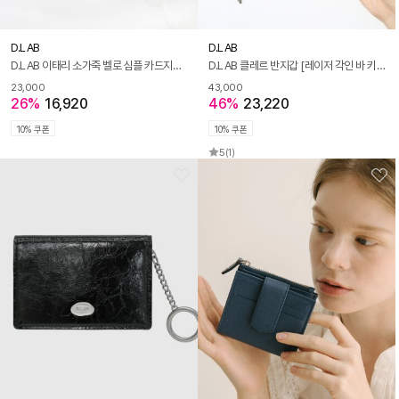
D.LAB
D.LAB
D.LAB 이태리 소가죽 벨로 심플 카드지갑 - 4color
D.LAB 클레르 반지갑 [레이저 각인 바 키링 증정] - 4color
23,000
43,000
26%
16,920
46%
23,220
10% 쿠폰
10% 쿠폰
5
(1)