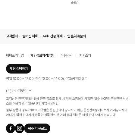
5
(1)
고객센터
멤버십 혜택
APP 전용 혜택
입점/제휴문의
바바프리미엄
개인정보처리방침
이용약관
회사소개
채팅 상담하기
평일 10:00 ~ 17:00 (점심 12:00 ~ 14:00), 주말/공휴일 휴무
(주)바바더닷컴
서울특별시 서초구 신반포로 339, 논현빌딩 (대표이사 : 문인식)
고객님은 안전거래를 위해 현금 등으로 결제 시 저희 쇼핑몰에 가입한 NHN KCP의 구매안전 서비
사업자 등록번호 569-86-01308
스를 이용하실 수 있습니다.
가입사실확인
통신판매업신고번호 제 2019 - 서울 서초 - 1268호
일부 상품의 경우 ㈜바바더닷컴은 통신판매의 당사자가 아닌 통신판매중개자로서 거래당사자가
개인정보관리책임자 : 김효영
아니며, 입점 판매사가 등록한 상품정보 및 거래 등의 책임은 해당 판매자에게 있습니다.
인증범위
온라인 쇼핑몰 서비스(바바더닷컴)
APP 다운로드
유효기간
2024.07.17 ~ 2027.07.16