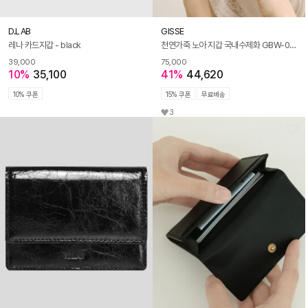
D.LAB
GISSE
레나 카드지갑 - black
천연가죽 노아 지갑 국내수제화 GBW-0021
39,000
75,000
10%
35,100
41%
44,620
10% 쿠폰
15% 쿠폰
무료배송
3