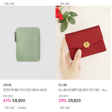
10% 쿠폰
15% 쿠폰
GISSE
D.LAB
천연가죽 릴리 카드지갑 GBW-0005
D.LAB (탄생화지갑) 빌리 카드지갑 - 4color
99,000
38,000
41%
58,900
29%
26,820
15% 쿠폰
무료배송
10% 쿠폰