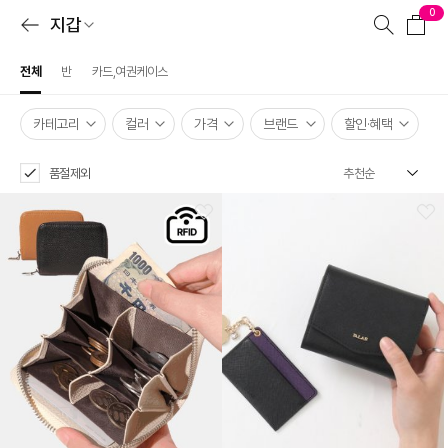
0
지갑
전체
반
카드,여권케이스
카테고리
컬러
가격
브랜드
할인·혜택
품절제외