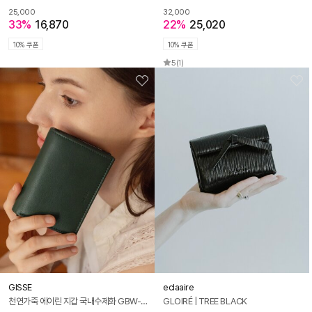
25,000
32,000
33%
16,870
22%
25,020
10% 쿠폰
10% 쿠폰
5
(1)
GISSE
eclaaire
천연가죽 에이린 지갑 국내수제화 GBW-0019
GLOIRÉ | TREE BLACK