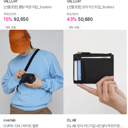
VALLUAT
VALLUAT
[선물포장] 퀼팅 여권 지갑_2colors
[선물포장] 모아 카드지갑_3colors
109,000
89,000
15%
92,650
43%
50,680
15% 쿠폰
15% 쿠폰
overlab
D.LAB
OVPR-136 / 라이트 월렛
D.LAB 모리 카드지갑+탄생석 하트키링 - 4color