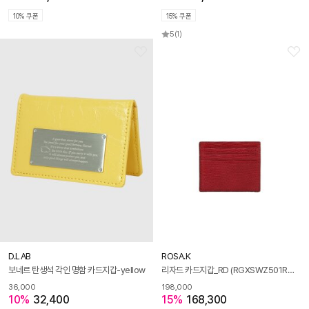
10% 쿠폰
15% 쿠폰
5
(1)
D.LAB
ROSA.K
보네르 탄생석 각인 명함 카드지갑-yellow
리자드 카드지갑_RD (RGXSWZ501RDFR)
36,000
198,000
10%
32,400
15%
168,300