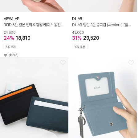
VIEWLAP
D.LAB
RFID 6칸 일본 엔화 여행용 케이스 동전지갑
D.LAB 엘린 3단 중지갑 (4colors) [월렛in월렛 : 키링+카드지갑]
24,800
43,000
24%
18,810
31%
29,520
5% 쿠폰
10% 쿠폰
1
5
(5)