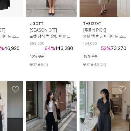
JIGOTT
THE IZZAT
ST]
[SEASON OFF]
[투플리 PICK]
링클 백 밴딩 머메이드 스커트
포켓 장식 백 슬릿 펜슬 스커트
슬릿 백 밴딩 머메이드 스커트
398,000
154,000
%
46,920
64
%
143,280
52
%
73,270
10% 쿠폰
15% 쿠폰
27
5
(4)
81
4.9
(24)