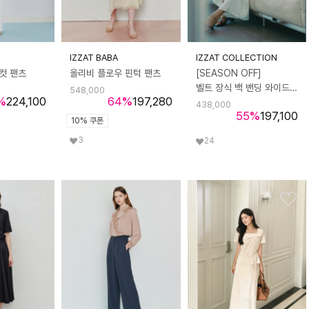
IZZAT BABA
IZZAT COLLECTION
컷 팬츠
올리비 플로우 핀턱 팬츠
[SEASON OFF]
벨트 장식 백 밴딩 와이드 팬츠
548,000
%
224,100
64
%
197,280
438,000
55
%
197,100
10% 쿠폰
3
24