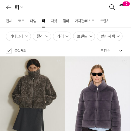
0
퍼
전체
코트
패딩
퍼
자켓
점퍼
가디건/베스트
트렌치
카테고리
컬러
가격
브랜드
할인·혜택
품절제외