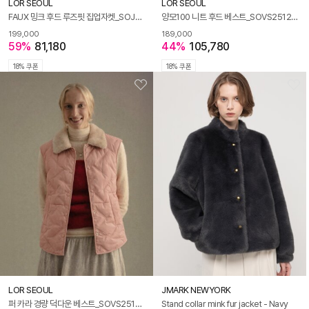
LOR SEOUL
LOR SEOUL
FAUX 밍크 후드 루즈핏 집업자켓_SOJK251223
양모100 니트 후드 베스트_SOVS251208
199,000
189,000
59%
81,180
44%
105,780
18% 쿠폰
18% 쿠폰
LOR SEOUL
JMARK NEWYORK
퍼 카라 경량 덕다운 베스트_SOVS251210
Stand collar mink fur jacket - Navy