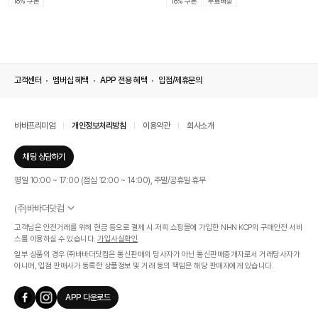
18% 쿠폰
18% 쿠폰
무료배송
고객센터
멤버십 혜택
APP 전용 혜택
입점/제휴문의
바바프리미엄
개인정보처리방침
이용약관
회사소개
채팅 상담하기
평일 10:00 ~ 17:00 (점심 12:00 ~ 14:00), 주말/공휴일 휴무
(주)바바더닷컴
서울특별시 서초구 신반포로 339, 논현빌딩 (대표이사 : 문인식)
고객님은 안전거래를 위해 현금 등으로 결제 시 저희 쇼핑몰에 가입한 NHN KCP의 구매안전 서비
사업자 등록번호 569-86-01308
스를 이용하실 수 있습니다.
가입사실확인
통신판매업신고번호 제 2019 - 서울 서초 - 1268호
일부 상품의 경우 ㈜바바더닷컴은 통신판매의 당사자가 아닌 통신판매중개자로서 거래당사자가
개인정보관리책임자 : 김효영
아니며, 입점 판매사가 등록한 상품정보 및 거래 등의 책임은 해당 판매자에게 있습니다.
인증범위
온라인 쇼핑몰 서비스(바바더닷컴)
APP 다운로드
유효기간
2024.07.17 ~ 2027.07.16