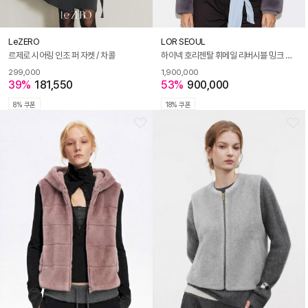
LeZERO
LOR SEOUL
르제로 시어링 인조 퍼 자켓 / 차콜
하이넥 호리젠탈 휘메일 리버시블 밍크 코트_SOJK250102
299,000
1,900,000
39%
181,550
53%
900,000
8% 쿠폰
18% 쿠폰