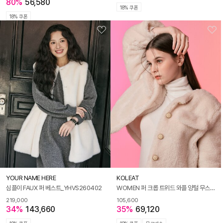
80%
56,580
18% 쿠폰
18% 쿠폰
YOUR NAME HERE
KOLEAT
심플이 FAUX 퍼 베스트_YHVS260402
WOMEN 퍼 크롭 트위드 와플 양털 무스탕 자켓 [IVORY]
219,000
105,600
34%
143,660
35%
69,120