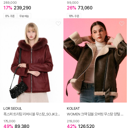
289,000
99,000
17%
239,290
26%
73,060
8% 쿠폰
무료배송
18% 쿠폰
LOR SEOUL
KOLEAT
폭스퍼 트리밍 리버시블 무스탕_SOJK251225
WOMEN 크랙 덤블 오버핏 무스탕 양털 플리스 자켓 Brown [라이더 ver.]
175,000
219,000
49%
89,380
42%
126,520