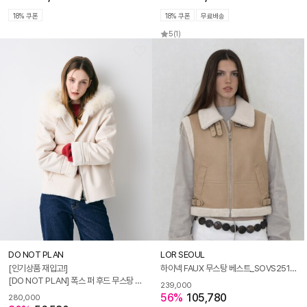
18% 쿠폰
18% 쿠폰
무료배송
5
(1)
DO NOT PLAN
LOR SEOUL
[인기상품 재입고!]
하이넥 FAUX 무스탕 베스트_SOVS251211
[DO NOT PLAN] 폭스 퍼 후드 무스탕 자켓_KSJK230806
239,000
56%
105,780
280,000