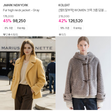
JMARK NEWYORK
KOLEAT
Fur high neck jacket - Gray
[벨트탈부착] WOMEN 크랙 크롭 덤블 무스탕 양털 플리스 자켓 Black_White [라이더 ver.]
178,000
219,000
45%
98,250
42%
126,520
8% 쿠폰
무료배송
18% 쿠폰
무료배송
2
4.8
(6)
5
(1)