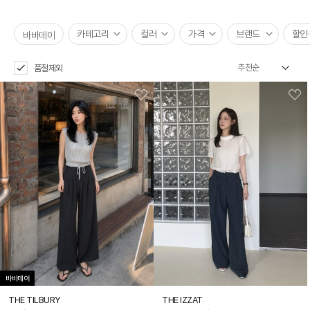
카테고리
컬러
가격
브랜드
할인
바바데이
품절제외
바바데이
THE TILBURY
THE IZZAT