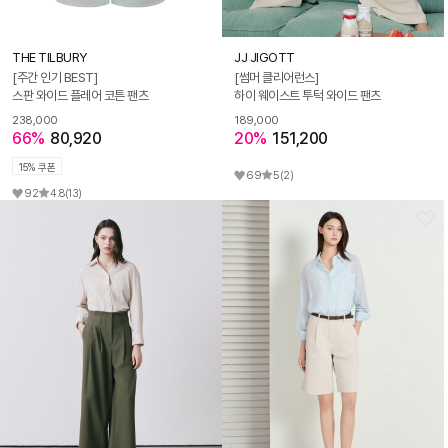
THE TILBURY
JJ JIGOTT
[주간 인기 BEST]
[썸머 클리어런스]
스판 와이드 플레어 코튼 팬츠
하이 웨이스트 투턱 와이드 팬츠
238,000
189,000
66%
80,920
20%
151,200
15% 쿠폰
69
5
(2)
92
4.8
(13)