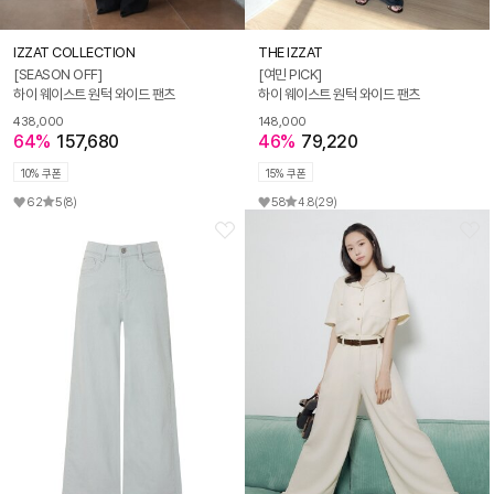
IZZAT COLLECTION
THE IZZAT
[SEASON OFF]
[여민 PICK]
하이 웨이스트 원턱 와이드 팬츠
하이 웨이스트 원턱 와이드 팬츠
438,000
148,000
64%
157,680
46%
79,220
10% 쿠폰
15% 쿠폰
62
5
(8)
58
4.8
(29)