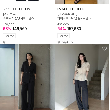
IZZAT COLLECTION
IZZAT COLLECTION
[라이브 특가]
[SEASON OFF]
소프트 백 밴딩 와이드 팬츠
하이 웨이스트 랩 퀼로트 팬츠
458,000
438,000
68%
146,560
64%
157,680
20% 쿠폰
10% 쿠폰
8
58
4.6
(8)