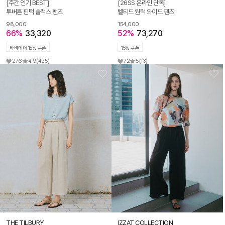
[주간 인기 BEST]
[26SS 온라인 단독]
투버튼 핀턱 슬랙스 팬츠
벨티드 원턱 와이드 팬츠
98,000
154,000
66%
33,320
52%
73,270
바바데이 15% 쿠폰
15% 쿠폰
276
4.9
(425)
72
5
(13)
THE TILBURY
IZZAT COLLECTION