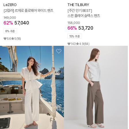
LeZERO
THE TILBURY
[2컬러] 르제로 플로웨어 와이드 팬츠
[주간 인기 BEST]
스판 플레어 슬랙스 팬츠
149,000
62%
57,040
158,000
66%
53,720
8% 쿠폰
15% 쿠폰
56
5
(18)
143
4.9
(84)