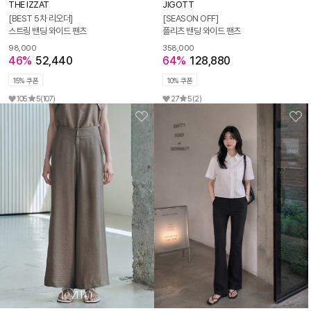
THE IZZAT
JIGOTT
[BEST 5차 리오더]
[SEASON OFF]
스트링 밴딩 와이드 팬츠
플리츠 밴딩 와이드 팬츠
98,000
358,000
46%
52,440
64%
128,880
15% 쿠폰
10% 쿠폰
105
5
(107)
27
5
(2)