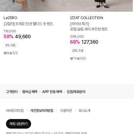
LeZERO
IZZAT COLLECTION
[2컬러] 르제로 린넨 벨티드 숏 팬츠
[라이브 특가]
포멀 슬림 세미 부츠컷 팬츠
119,000
58%
49,680
398,000
68%
127,360
8% 쿠폰
20% 쿠폰
8
5
(1)
13
5
(5)
고객센터
멤버십 혜택
APP 전용 혜택
입점/제휴문의
바바프리미엄
개인정보처리방침
이용약관
회사소개
채팅 상담하기
평일 10:00 ~ 17:00 (점심 12:00 ~ 14:00), 주말/공휴일 휴무