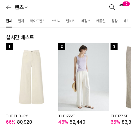
0
팬츠
전체
일자
와이드팬츠
스키니
반바지
레깅스
캐쥬얼
정장
배기
실시간 베스트
1
2
3
THE TILBURY
THE IZZAT
THE IZZAT
66%
80,920
46%
52,440
65%
83,