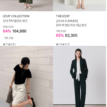
IZZAT COLLECTION
THE IZZAT
린넨 투턱 퀼로트 팬츠
[2026 SUMMER]
원턱 백 밴딩 하프 데님 팬츠
458,000
64%
164,880
178,000
65%
62,300
10% 쿠폰
17
5
(5)
25
5
(3)