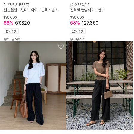
[주간 인기 BEST]
[라이브 특가]
린넨 블렌드 벨티드 와이드 슬랙스 팬츠
핀턱 백 밴딩 와이드 팬츠
198,000
398,000
66%
67,320
68%
127,360
15% 쿠폰
20% 쿠폰
26
5
(9)
13
5
(2)