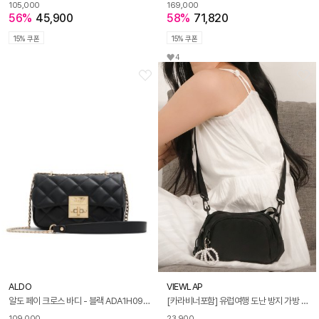
105,000
169,000
56%
45,900
58%
71,820
15% 쿠폰
15% 쿠폰
4
ALDO
VIEWLAP
알도 페이 크로스 바디 - 블랙 ADA1H091HZ001
[카라비너포함] 유럽여행 도난 방지 가방 나일론 크로스 백
109,000
23,900