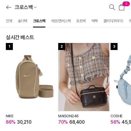
0
크로스백
전체
숄더백
크로스백
에코/캔버스백
토트백
백팩
클러치/파우치
실시간 베스트
1
2
3
NIKE
MAISON246
COSHE
66%
30,210
70%
68,400
56%
45,