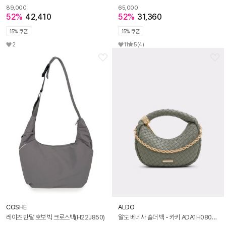
89,000
65,000
52%
42,410
52%
31,360
15% 쿠폰
15% 쿠폰
2
11
5
(4)
COSHE
ALDO
레이즈 반달 호보 빅 크로스백(H22J850)
알도 베네사 숄더 백 - 카키 ADA1H080HZ250