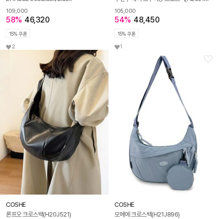
109,000
105,000
58%
46,320
54%
48,450
15% 쿠폰
15% 쿠폰
2
1
COSHE
COSHE
론프오 크로스백(H20J521)
모메에 크로스백(H21J896)