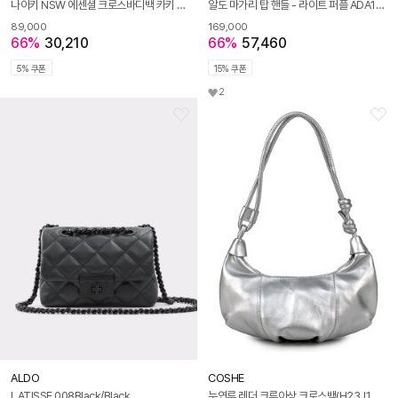
나이키 NSW 에센셜 크로스바디백 카키 DJ9794-247
알도 마가리 탑 핸들 - 라이트 퍼플 ADA1H036HZ530
89,000
169,000
66%
30,210
66%
57,460
5% 쿠폰
15% 쿠폰
2
ALDO
COSHE
LATISSE 008Black/Black
누연루 레더 크루아상 크로스백(H23J132)