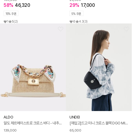
58%
46,320
29%
17,000
15% 쿠폰
5% 쿠폰
1
5
(2)
6
4.3
(3)
ALDO
UNDEI
알도 제르메이스트로 크로스 바디 - 내추럴 ADA1H108HZ101
[재입고]드고 미니 크로스 블랙 DGO MINI CROSS black
139,000
65,000