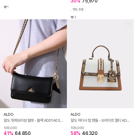
30%
75,970
1
15% 쿠폰
3
ALDO
ALDO
알도 핏에브리씽 월렛 - 블랙 ADD1A034CZ001
알도 마티사 탑 핸들 - 브라이트 멀티 ADA1H037HZ961
109,000
109,000
41%
64,850
58%
46,320