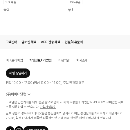
15% 쿠폰
15% 쿠폰
2
3
고객센터
멤버십 혜택
APP 전용 혜택
입점/제휴문의
바바프리미엄
개인정보처리방침
이용약관
회사소개
채팅 상담하기
평일 10:00 ~ 17:00 (점심 12:00 ~ 14:00), 주말/공휴일 휴무
(주)바바더닷컴
서울특별시 서초구 신반포로 339, 논현빌딩 (대표이사 : 문인식)
고객님은 안전거래를 위해 현금 등으로 결제 시 저희 쇼핑몰에 가입한 NHN KCP의 구매안전 서비
사업자 등록번호 569-86-01308
스를 이용하실 수 있습니다.
가입사실확인
통신판매업신고번호 제 2019 - 서울 서초 - 1268호
일부 상품의 경우 ㈜바바더닷컴은 통신판매의 당사자가 아닌 통신판매중개자로서 거래당사자가
개인정보관리책임자 : 김효영
아니며, 입점 판매사가 등록한 상품정보 및 거래 등의 책임은 해당 판매자에게 있습니다.
인증범위
온라인 쇼핑몰 서비스(바바더닷컴)