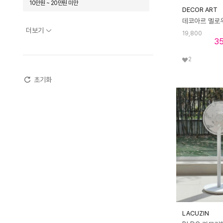
10만원 ~ 20만원 미만
DECOR ART
보랄
보스
봄파스
비스카
20만원 ~ 30만원 미만
더보기
빌레뜨
사파
삼성전자
샥즈
19,800
3
30만원 ~ 50만원 미만
세임스텝
세퍼
셔우드
소니
2
50만원 ~ 70만원 미만
쉬젤
스위스 밀리터리
아르떼
초기화
70만원 ~ 100만원 미만
아이리버
알프레미오
애플
100만원 이상
에르메스 뷰티
에브리빙
에스디포토
엘리뷰
오투케어
오호
온기브
우즈
초루
치고야
카나비
카이젤
캐리어
코베아
코코에르
퀸나
탠디
테팔
프레민트
LACUZIN
피아톤
필립스
하빗
하키