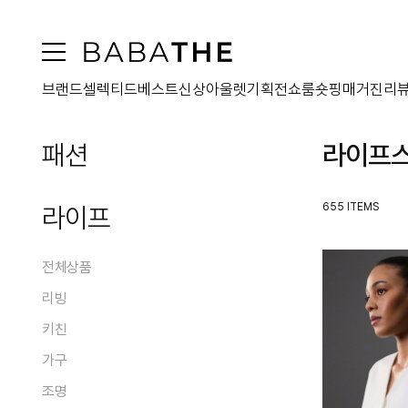
브랜드
셀렉티드
베스트
신상
아울렛
기획전
쇼룸
숏핑
매거진
리
패션
라이프
전체상품
655 ITEMS
라이프
아우터
원피스
전체상품
전체
상의
리빙
코트
전체
패딩
하의
키친
맥시원피스
전체
전체
퍼
미디원피스
가방
가구
블라우스/셔츠
홈데코
전체
전체
자켓
미니원피스
티셔츠
오브제
슈즈
조명
스커트
플레이트
점퍼
전체
전체
투피스원피스
니트웨어
홈프래그런스