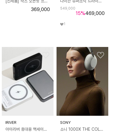
[신제품] 샥즈 오픈핏 프로 오픈형 무선 블루투스 이어폰 T010
다이슨 슈퍼소닉 드라이기 HD-15(니켈 코퍼)
369,000
549,000
15
%
469,000
1
IRIVER
SONY
아이리버 휴대용 맥세이프 보조배터리 IPB-M050
소니 1000X THE COLLEXION 노이즈 캔슬링 헤드폰