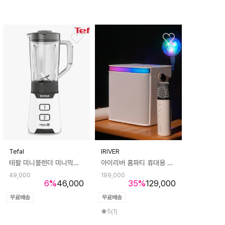
Tefal
IRIVER
테팔 미니블렌더 미니믹스 트라이탄 화이트 BL1601KR
아이리버 홈파티 휴대용 가정용 캠핑 방구석 나만의 무선 블루투스 노래방 스피커 듀얼마이크 IKS-30D
49,000
199,000
6
%
46,000
35
%
129,000
무료배송
무료배송
5
(1)