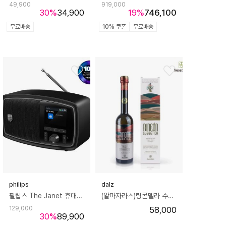
49,900
919,000
30
%
34,900
19
%
746,100
무료배송
10% 쿠폰
무료배송
philips
dalz
필립스 The Janet 휴대용 레트로 블루투스 스피커 라디오 TAV2000
(알마자라스)링콘델라 수베티카 유기농 엑스트라버진올리브오일 250ml
129,000
58,000
30
%
89,900