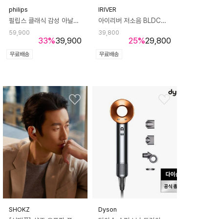
philips
IRIVER
필립스 클래식 감성 아날로그 라디오 TAR2509
아이리버 저소음 BLDC모터 냉각팬 충전식 핸디 선풍기 IF-C22
59,900
39,800
33
%
39,900
25
%
29,800
무료배송
무료배송
SHOKZ
Dyson