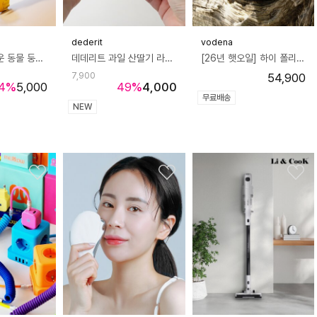
dederit
vodena
데데리트 귀여운 동물 둥둥 카피바라 욕조 물총 재미있는 인형 장난감 시원한 여름 물놀이 워터건 쓸데없는 생일 친구 커플 선물
데데리트 과일 산딸기 라즈베리 말랑이 스퀴시 쫀득볼 슬라임 슬랑이 asmr 스트레스볼 장난감 생일 친구 커플 쓸데없는 선물
[26년 햇오일] 하이 폴리페놀 이탈리아 엑스트라버진 올리브오일 치코렐라 코파도로 (항공운송 ONLY) /
7,900
54,900
4
%
5,000
49
%
4,000
무료배송
NEW