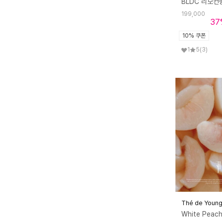
199,000
한경희 생활과학
한경희이지라이프
37
10% 쿠폰
한샘
한일
한일의료기
해피콜
1
5
(3)
휴라이프
Thé de Youn