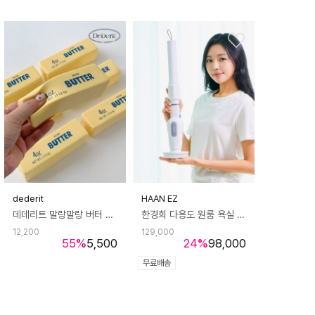
dederit
HAAN EZ
데데리트 말랑말랑 버터 스퀴시 스트레스볼 스트레스 불안 해소 집중 틱톡 모찌 쫀득 인싸 재미 생일 친구 우정 커플 쓸데없는 선물
한경희 다용도 원룸 욕실 무선 청소기 HMC-50W
12,200
129,000
55
%
5,500
24
%
98,000
무료배송