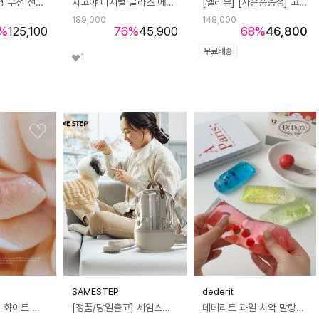
BLDC 리모컨형 무선 선풍기
치고야 디지털 글라스 에어프라이어 5L
[엘리뷰] [사은품증정] 고주파 바디 마사지기 갈바닉 초음파 가정용 피부 LED 뷰티 디바이스 홈케어
189,000
148,000
%
125,100
76
%
45,900
68
%
46,800
무료배송
1
g
SAMESTEP
dederit
White Peach 화이트 피치
[정품/당일출고] 세임스텝 반려동물 셀프케어 무선 펫미용기 SS-PV10
데데리트 과일 치약 말랑이 튜브 스퀴시 쫀득 슬라임 슬랑이 asmr 인싸 생일 친구 우정 커플 쓸데없는 선물