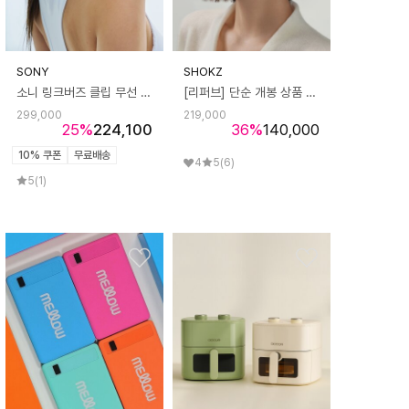
SONY
SHOKZ
소니 링크버즈 클립 무선 이어폰
[리퍼브] 단순 개봉 상품 샥즈 오픈핏 블루투스 무선 이어폰 T910
299,000
219,000
25
%
224,100
36
%
140,000
10% 쿠폰
무료배송
4
5
(6)
5
(1)