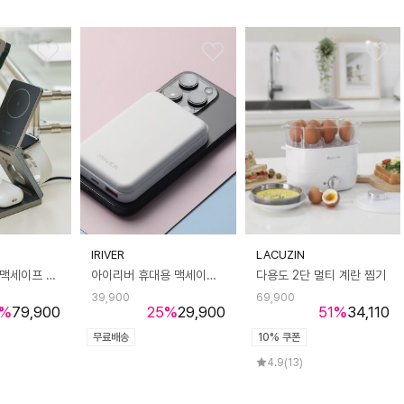
IRIVER
LACUZIN
아이리버 6in1 맥세이프 충전기 ISC-MG100 갤럭시 아이폰 갤럭시워치 애플워치 에어팟 무선 충전
아이리버 휴대용 맥세이프 보조배터리
다용도 2단 멀티 계란 찜기
39,900
69,900
%
79,900
25
%
29,900
51
%
34,110
무료배송
10% 쿠폰
4.9
(13)