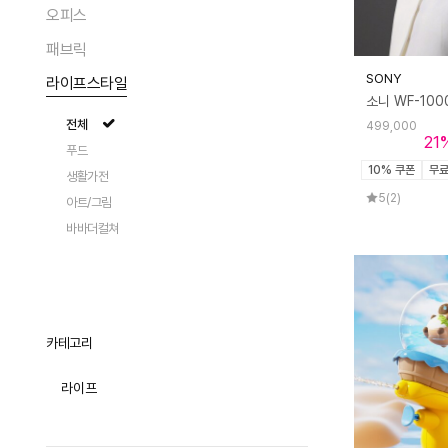
팬츠
트레이/테이블매트
가디건/베스트
액세서리
오피스
숄더백
테이블 체어
전체
전체
화병/화분
데님
커트러리
트렌치
크로스백
라운지 체어
라운지웨어
패브릭
펌프스
플로어 조명
청소
전체
전체
수저받침
에코/캔버스백
스툴/오토만
플랫
스탠드 조명
SONY
라이프스타일
모자
트레이
컵/저그
전체
전체
토트백
식탁/테이블
로퍼
테이블 조명
지갑
카드/메모
와인잔/도구
여성 상의
테이블커버
백팩
사이드 테이블
전체
슬리퍼/뮬
499,000
포터블 조명
스카프/머플러
테스크툴
주방용품
21
여성 하의
러그/매트
클러치/파우치
소파
푸드
샌들
패션 액세서리
티웨어
페어
앞치마/주방패브릭
액세서리
10% 쿠폰
무
선반/장식장
생활가전
부츠
아이웨어
원피스/슬립
이불
캐리어
트롤리
5
(2)
아트/그림
스니커즈/운동화
쥬얼리
투피스/세트
쿠션/베개
바바더컬쳐
시계
ACC
타월/로브
양말/스타킹
패브릭소품
기타잡화
카테고리
라이프