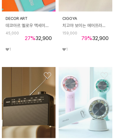
DECOR ART
CIGOYA
데코아르 멜로우 맥세이프 고속충전 보조배터리 (애플워치 맥세이프 충전 지원)
치고야 보이는 에어프라이어 5L
45,000
159,000
27
%
32,900
79
%
32,900
1
1