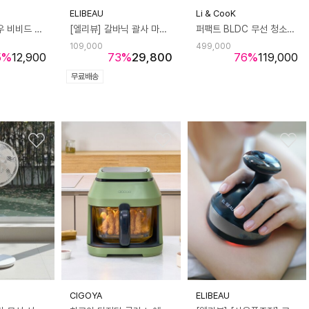
ELIBEAU
Li & CooK
데코아르 멜로우 비비드 멀티탭/어댑터/싱글 케이블
[엘리뷰] 갈바닉 괄사 마사지기 얼굴 쿨링 온열 LED EMS 피부관리 뷰티 홈케어
퍼팩트 BLDC 무선 청소기 LNCV-200W
109,000
499,000
5
%
12,900
73
%
29,800
76
%
119,000
무료배송
CIGOYA
ELIBEAU