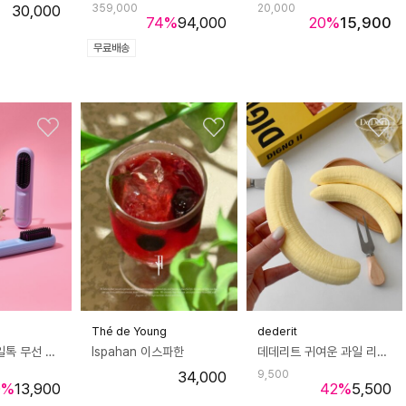
30,000
359,000
20,000
74
%
94,000
20
%
15,900
무료배송
Thé de Young
dederit
로로보아 스타일톡 무선 브러쉬 헤어 스타일러
Ispahan 이스파한
데데리트 귀여운 과일 리얼 바나나 스퀴시 sns 틱톡 쫀득 말랑이 슬라임 슬랑이 asmr 생일 친구 우정 커플 쓸데없는 선물
34,000
9,500
0
%
13,900
42
%
5,500