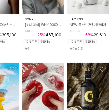
SONY
LACUZIN
소니 WF-1000XM6 노이즈캔슬링 이어폰
[소니 공식] WH-1000XM6 노이즈캔슬링 헤드폰 (+정품등록 프로모션)
NEW 풀스텐 2단 계란찜기
619,000
69,900
%
395,100
25
%
467,100
58
%
29,610
료배송
10% 쿠폰
무료배송
10% 쿠폰
무료배송
1
7
5
(2)