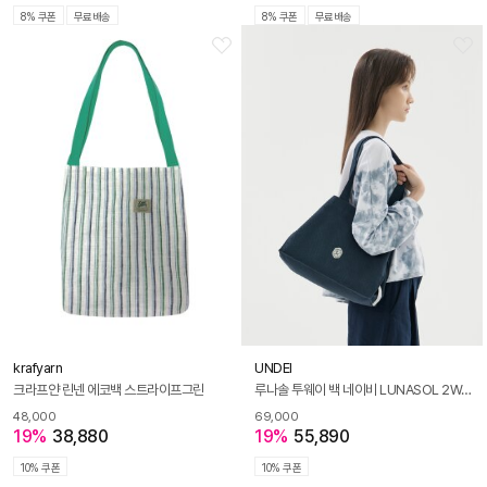
8% 쿠폰
무료배송
8% 쿠폰
무료배송
krafyarn
UNDEI
크라프얀 린넨 에코백 스트라이프그린
루나솔 투웨이 백 네이비 LUNASOL 2WAY BAG navy
48,000
69,000
19%
38,880
19%
55,890
10% 쿠폰
10% 쿠폰