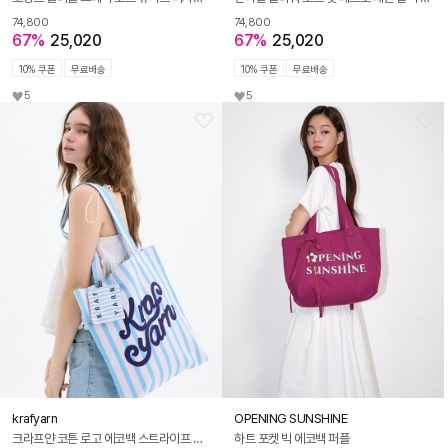
74,800
74,800
67%
25,020
67%
25,020
10% 쿠폰
무료배송
10% 쿠폰
무료배송
5
5
krafyarn
OPENING SUNSHINE
크라프얀 코튼 로고 에코백 스트라이프 블루
하트 포켓 빅 에코백 퍼플