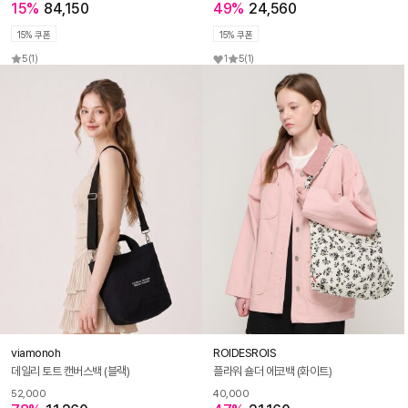
15%
84,150
49%
24,560
15% 쿠폰
15% 쿠폰
5
(1)
1
5
(1)
viamonoh
ROIDESROIS
데일리 토트 캔버스백 (블랙)
플라워 숄더 에코백 (화이트)
52,000
40,000