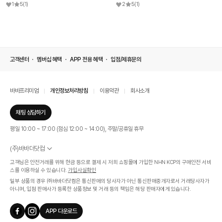
1
5
(1)
2
5
(1)
고객센터
멤버십 혜택
APP 전용 혜택
입점/제휴문의
바바프리미엄
개인정보처리방침
이용약관
회사소개
채팅 상담하기
평일 10:00 ~ 17:00 (점심 12:00 ~ 14:00), 주말/공휴일 휴무
(주)바바더닷컴
서울특별시 서초구 신반포로 339, 논현빌딩 (대표이사 : 문인식)
고객님은 안전거래를 위해 현금 등으로 결제 시 저희 쇼핑몰에 가입한 NHN KCP의 구매안전 서비
사업자 등록번호 569-86-01308
스를 이용하실 수 있습니다.
가입사실확인
통신판매업신고번호 제 2019 - 서울 서초 - 1268호
일부 상품의 경우 ㈜바바더닷컴은 통신판매의 당사자가 아닌 통신판매중개자로서 거래당사자가
개인정보관리책임자 : 김효영
아니며, 입점 판매사가 등록한 상품정보 및 거래 등의 책임은 해당 판매자에게 있습니다.
인증범위
온라인 쇼핑몰 서비스(바바더닷컴)
APP 다운로드
유효기간
2024.07.17 ~ 2027.07.16