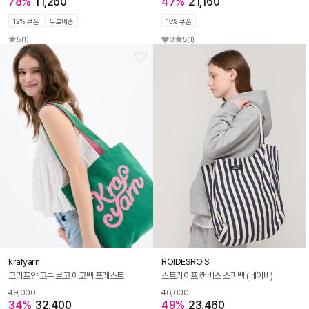
78%
11,260
47%
21,160
12% 쿠폰
무료배송
15% 쿠폰
5
(1)
3
5
(1)
krafyarn
ROIDESROIS
크라프얀 코튼 로고 에코백 포레스트
스트라이프 캔버스 쇼퍼백 (네이비)
49,000
46,000
34%
32,400
49%
23,460