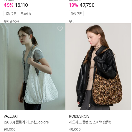
49%
16,110
19%
47,790
10% 쿠폰
무료배송
10% 쿠폰
6
5
(4)
3
VALLUAT
ROIDESROIS
[26SS] 플로리 에코백_3colors
레오파드 플랫 핏 쇼퍼백 (블랙)
99,000
48,000