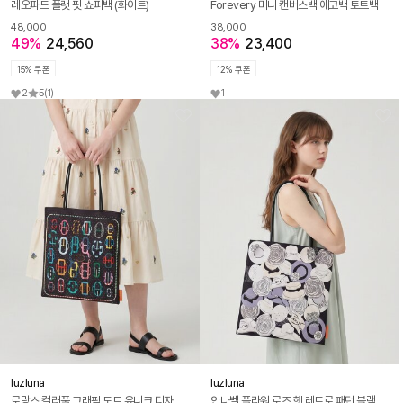
레오파드 플랫 핏 쇼퍼백 (화이트)
Forevery 미니 캔버스백 에코백 토트백
48,000
38,000
49%
24,560
38%
23,400
15% 쿠폰
12% 쿠폰
2
5
(1)
1
luzluna
luzluna
로랑스 컬러풀 그래픽 도트 유니크 디자인 블랙 화이트 에코백 M180
안나벨 플라워 로즈 햇 레트로 패턴 블랙 화이트 에코백 M179