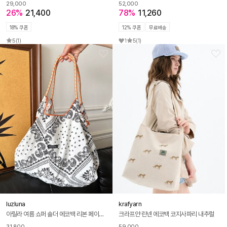
29,000
52,000
26%
21,400
78%
11,260
18% 쿠폰
12% 쿠폰
무료배송
5
(1)
1
5
(1)
luzluna
krafyarn
아릴라 여름 쇼퍼 숄더 에코백 리본 페이즐리 비치 로프 가방
크라프얀 린넨 에코백 코지사파리 내추럴
31,800
59,000