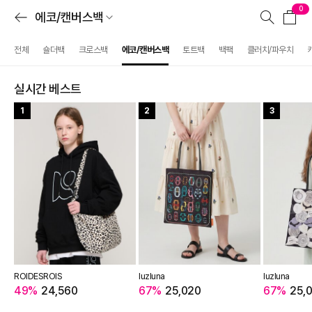
0
에코/캔버스백
전체
숄더백
크로스백
에코/캔버스백
토트백
백팩
클러치/파우치
실시간 베스트
1
2
3
ROIDESROIS
luzluna
luzluna
49%
24,560
67%
25,020
67%
25,