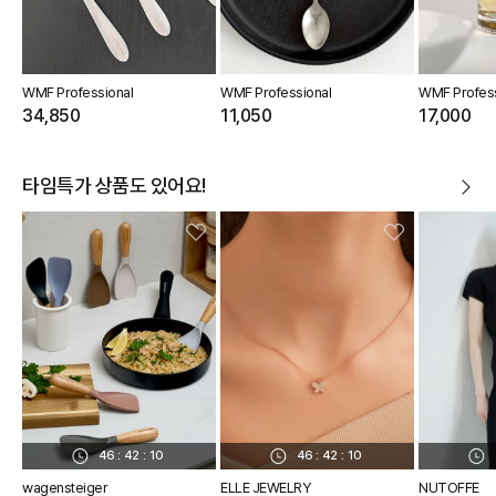
WMF Professional
WMF Professional
WMF Profess
34,850
11,050
17,000
타임특가 상품도 있어요!
46
:
42
:
09
46
:
42
:
09
wagensteiger
ELLE JEWELRY
NUTOFFE