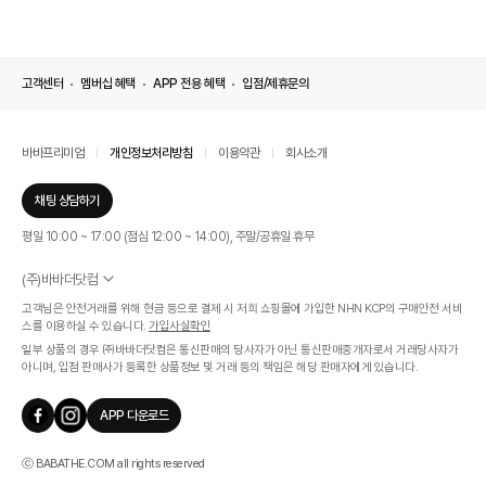
고객센터
멤버십 혜택
APP 전용 혜택
입점/제휴문의
바바프리미엄
개인정보처리방침
이용약관
회사소개
채팅 상담하기
평일 10:00 ~ 17:00 (점심 12:00 ~ 14:00), 주말/공휴일 휴무
(주)바바더닷컴
서울특별시 서초구 신반포로 339, 논현빌딩 (대표이사 : 문인식)
고객님은 안전거래를 위해 현금 등으로 결제 시 저희 쇼핑몰에 가입한 NHN KCP의 구매안전 서비
사업자 등록번호 569-86-01308
스를 이용하실 수 있습니다.
가입사실확인
통신판매업신고번호 제 2019 - 서울 서초 - 1268호
일부 상품의 경우 ㈜바바더닷컴은 통신판매의 당사자가 아닌 통신판매중개자로서 거래당사자가
개인정보관리책임자 : 김효영
아니며, 입점 판매사가 등록한 상품정보 및 거래 등의 책임은 해당 판매자에게 있습니다.
인증범위
온라인 쇼핑몰 서비스(바바더닷컴)
APP 다운로드
유효기간
2024.07.17 ~ 2027.07.16
ⓒ BABATHE.COM all rights reserved