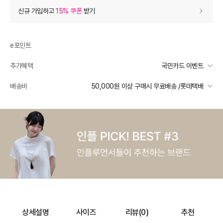
상품 할인
(자동적용)
신규 가입하고
15% 쿠폰
받기
9% 상품 할인
-2,500
0
등급 할인
e포인트
추가혜택
국민카드 이벤트
상품 쿠폰 할인
- 3,750
국민카드 이벤트
배송비
50,000원 이상 구매시 무료배송 /롯데택배
라이프 15% 쿠폰
- 3750
받기
선착순 2천명! 15만원 이상 구매 시, 5% 즉시 추가 할인
라이프 15% 쿠폰
- 3750
받기
일반배송
라이프 15% 쿠폰
- 3750
받기
카드별 무이자 할부 안내
50000 미만
3,500
50000 이상
무료배송
추가 할인
0
배송 가능 지역
전국
e포인트 (보유 : 0P)
0
바바캐시 1% 할인
- 0
27,500
–
0
=
27,500
원
상세설명
사이즈
리뷰(
0
)
추천