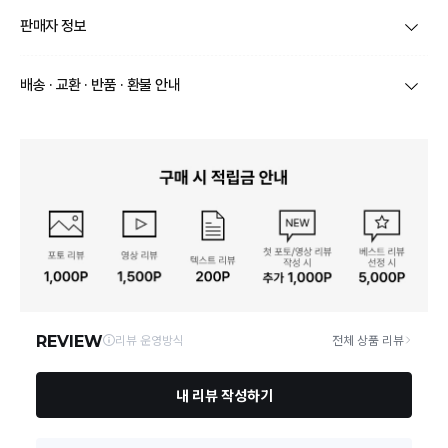
제품코드
58.0050.0035
판매자 정보
품명 및 모델명
상품상세참조
상호/대표자
주식회사 에이엔앤유 / 김재일
배송 · 교환 · 반품 · 환불 안내
재질
상품상세참조
브랜드
더블유엠에프 프로페셔널
상품별로 상품 특성 및 배송지에 따라 배송유형 및 소요
구성품
상품상세참조
기간이 달라집니다.
사업자번호
793-86-01707
일부 주문상품 또는 예약상품의 경우 기본 배송일 외에
크기
상품상세참조
추가 배송 소요일이 발생될 수 있습니다.
통신판매업 신
동일 브랜드의 상품이라도 상품별 출고일시가 달라 각각
2021-서울성동-02614
고
배송정보
배송될 수 있습니다.
동일모델의 출시연월
상품상세참조
택배 배송기일은 재고상황, 택배사 사정 및 배송지(해외
연락처
02-2205-0110
상품, 제주/도서산간지역)에 따라 약간의 지연이 발생할
제조자, 수입품의 경우 수
상품상세참조
수 있습니다.
입자를 함께 표기
04790 서울 성동구 성수일로 99 서울숲AK밸리 지식산업센터
상품의 배송비는 공급업체의 정책에 따라 다르며, 공휴일
영업소재지
101호
및 휴일은 배송이 불가합니다.
제조국
상품상세참조
상품하자 이외 사이즈, 색상교환 등 단순 변심에 의한 교
「수입식품안전관리 특별
환/반품 택배비는 고객부담으로 왕복택배비가 발생합니
법」에 따른 수입기구·용기·
상품상세참조
다. (전자상거래 등에서의 소비자보호에 관한 법률 제18
포장
조(청약 철회등)9항에 의거 소비자의 사정에 의한 청약
철회 시 택배비는 소비자 부담입니다.)
품질보증기준
상품상세참조
결제완료 직후 즉시 주문취소는 ＂마이바바 > 취소/교