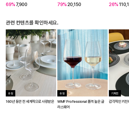
69%
7,900
79%
20,150
26%
110,
관련 컨텐츠를 확인하세요.
숏핑
숏핑
기획전
160년 동안 전 세계적으로 사랑받은
WMF Professional 품격 높은 글
감각적인 키친
라스웨어