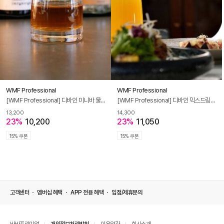
WMF Professional
WMF Professional
[WMF Professional] 디바인 미니바 물잔 150ml
[WMF Professional] 디바인 믹스드링크 쥬스잔 361ml
13,200
14,300
23%
10,200
23%
11,050
15% 쿠폰
15% 쿠폰
고객센터
멤버십 혜택
APP 전용 혜택
입점/제휴문의