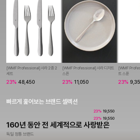
[WMF Professional] 사라 2종 2
[WMF Professional] 사라 디저트
[WMF Profe
세트
스픈
트 스푼
23%
48,450
23%
11,050
23%
9,3
빠르게 훑어보는 브랜드 셀렉션
23%
19,550
23%
19,550
160년 동안 전 세계적으로 사랑받은
W
독일 정통 브랜드
파