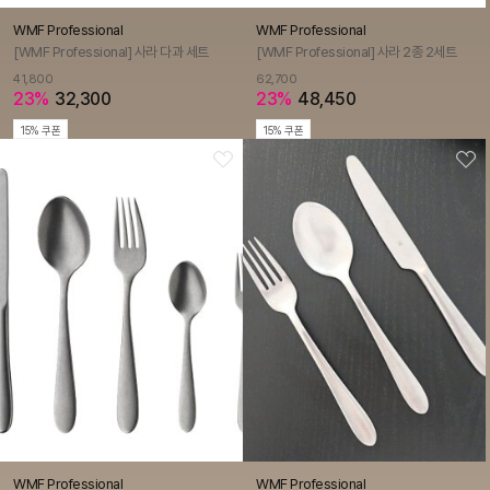
WMF Professional
WMF Professional
[WMF Professional] 사라 다과 세트
[WMF Professional] 사라 2종 2세트
41,800
62,700
23%
32,300
23%
48,450
15% 쿠폰
15% 쿠폰
WMF Professional
WMF Professional