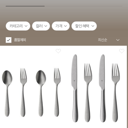
카테고리
컬러
가격
할인·혜택
품절제외