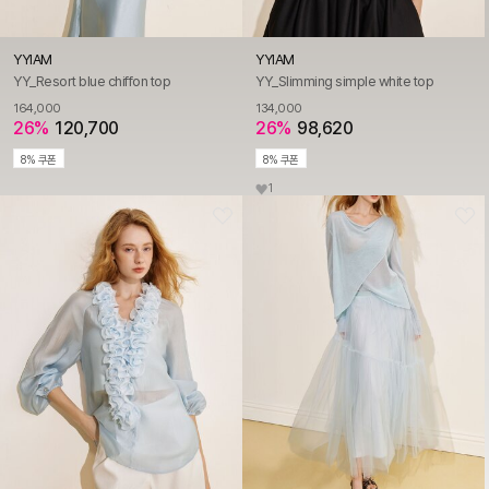
YYIAM
YYIAM
YY_Resort blue chiffon top
YY_Slimming simple white top
164,000
134,000
26%
120,700
26%
98,620
8% 쿠폰
8% 쿠폰
1