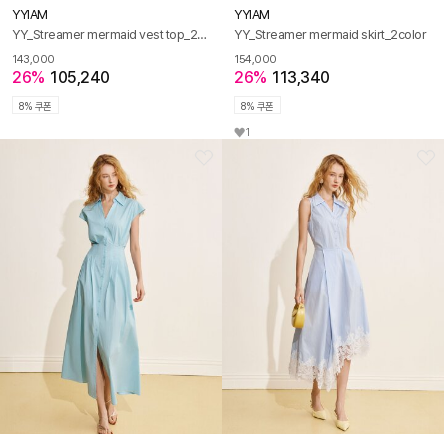
YYIAM
YYIAM
YY_Streamer mermaid vest top_2color
YY_Streamer mermaid skirt_2color
143,000
154,000
26%
105,240
26%
113,340
8% 쿠폰
8% 쿠폰
1