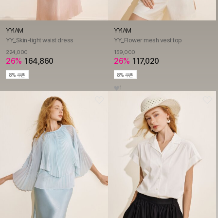
YYIAM
YYIAM
YY_Skin-tight waist dress
YY_Flower mesh vest top
224,000
159,000
26%
164,860
26%
117,020
8% 쿠폰
8% 쿠폰
1