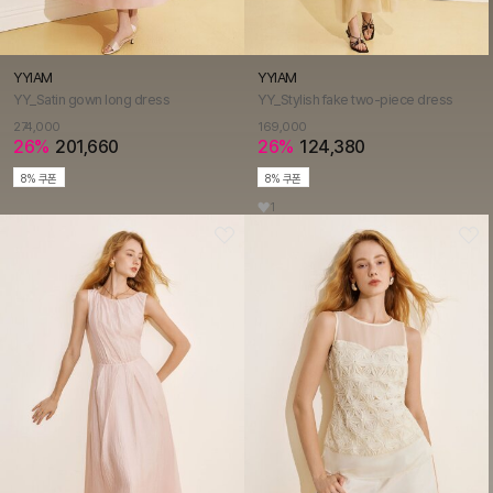
YYIAM
YYIAM
YY_Satin gown long dress
YY_Stylish fake two-piece dress
274,000
169,000
26%
201,660
26%
124,380
8% 쿠폰
8% 쿠폰
1