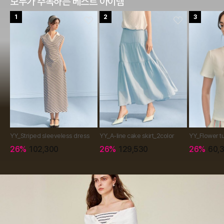
모두가 주목하는 베스트 아이템
1
2
3
YY_Striped sleeveless dress
YY_A-line cake skirt_2color
YY_Flower tu
26%
102,300
26%
129,530
26%
60,