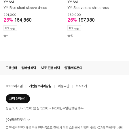
YYIAM
YYIAM
YY_Blue short sleeve dress
YY_Sleeveless shirt dress
224,000
269,000
26%
164,860
26%
197,980
8% 쿠폰
8% 쿠폰
4
5
고객센터
멤버십 혜택
APP 전용 혜택
입점/제휴문의
바바프리미엄
개인정보처리방침
이용약관
회사소개
채팅 상담하기
평일 10:00 ~ 17:00 (점심 12:00 ~ 14:00), 주말/공휴일 휴무
(주)바바더닷컴
서울특별시 서초구 신반포로 339, 논현빌딩 (대표이사 : 문인식)
고객님은 안전거래를 위해 현금 등으로 결제 시 저희 쇼핑몰에 가입한 NHN KCP의 구매안전 서비