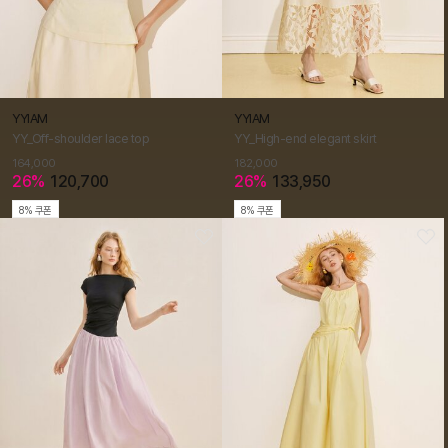
YYIAM
YYIAM
YY_Off-shoulder lace top
YY_High-end elegant skirt
164,000
182,000
26%
120,700
26%
133,950
8% 쿠폰
8% 쿠폰