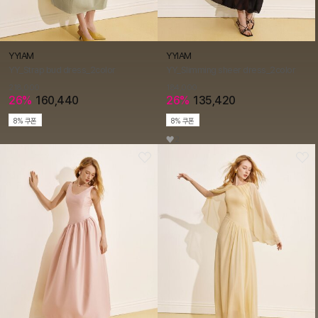
YYIAM
YYIAM
YY_Strap bud dress_2color
YY_Slimming sheer dress_2color
218,000
184,000
26%
160,440
26%
135,420
8% 쿠폰
8% 쿠폰
2