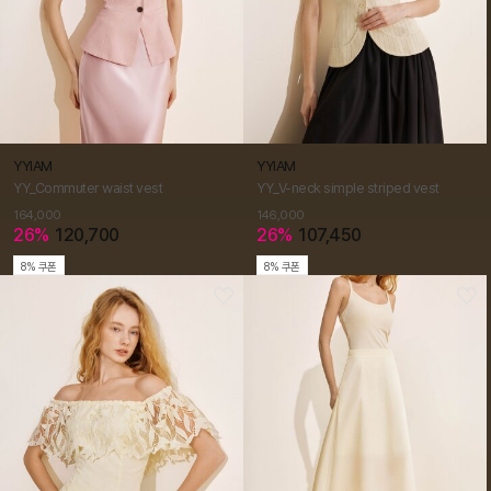
YYIAM
YYIAM
YY_Commuter waist vest
YY_V-neck simple striped vest
164,000
146,000
26%
120,700
26%
107,450
8% 쿠폰
8% 쿠폰