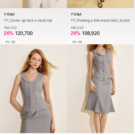
YYIAM
YYIAM
YY_Cover-up lace v-neck top
YY_Flowing a-line mesh skirt_2color
164,000
148,000
26%
120,700
26%
108,920
8% 쿠폰
8% 쿠폰