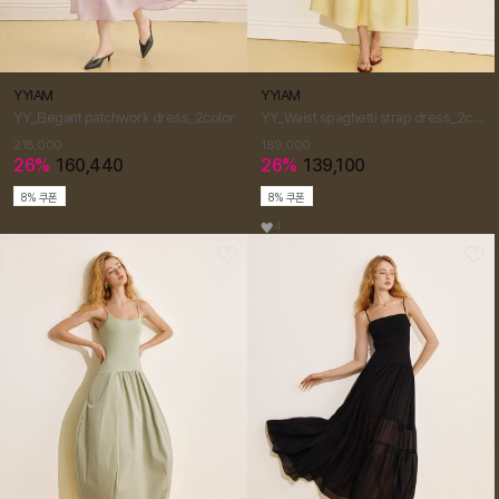
YYIAM
YYIAM
YY_Elegant patchwork dress_2color
YY_Waist spaghetti strap dress_2color
218,000
189,000
26%
160,440
26%
139,100
8% 쿠폰
8% 쿠폰
4