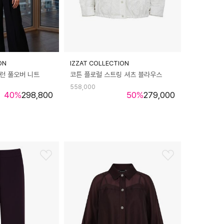
ON
IZZAT COLLECTION
런 풀오버 니트
코튼 플로럴 스트링 셔츠 블라우스
558,000
40
%
298,800
50
%
279,000