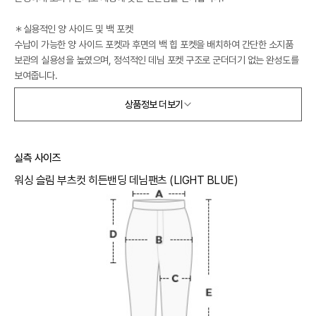
＊실용적인 양 사이드 및 백 포켓
수납이 가능한 양 사이드 포켓과 후면의 백 힙 포켓을 배치하여 간단한 소지품
보관의 실용성을 높였으며, 정석적인 데님 포켓 구조로 군더더기 없는 완성도를
보여줍니다.
상품정보 더보기
＊안정적인 전면 클로징 및 마감
전면 중앙에 단정한 지퍼와 버튼 클로징 사양을 적용하여 허리 라인을 탄탄하게
고정해 주며, 벨트 고리 사양과 밑단 라인까지 꼼꼼한 박음질로 마감하여 완성도
를 높였습니다.
실측 사이즈
워싱 슬림 부츠컷 히든밴딩 데님팬츠 (LIGHT BLUE)
Styling Suggestion
가벼운 반팔 티셔츠나 블라우스를 팬츠 안으로 넣어 매치하면 깔끔한 전면 풀 히
든 밴딩 라인과 슬림 부츠컷 실루엣이 강조되는 날씬하고 감각적인 썸머 데일리
룩을 연출하기 적합합니다.
루즈한 핏의 셔츠나 가벼운 썸머 가디건을 걸치고 샌들 또는 스니커즈를 코디하
면 워싱 데님 특유의 내추럴함과 신축성 소재의 편안함이 어우러진 정돈된 주말
외출복 스타일을 완성할 수 있습니다.