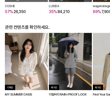
COSHE
LUSIDA
wagensteig
57%
26,350
35%
84,210
69%
7,90
관련 컨텐츠를 확인하세요.
기획전
매거진
매거진
MY SUMMER OASIS
더틸버리 RAIN-PROOF LOOK
Find Your S