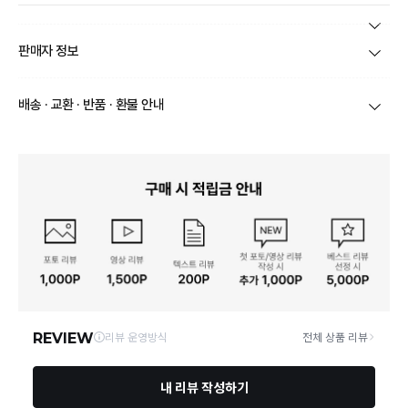
본 상품 정보의 내용은 공정거래위원회 '상품정보제공고시'에 따라 판매자가 직접 등록한
판매자 정보
것으로 해당 정보에 대한 책임은 판매자에게 있습니다.
상호/대표자
(주)바바패션_틸버리 / 문장우
배송 · 교환 · 반품 · 환불 안내
브랜드
더틸버리
당일
오전 8시 이후 주문
건의 경우
익일 주문서 확인
후 배송이 이루
어집니다.
사업자번호
211-86-30525
빠른 배송을 위해 준비되는 상품부터
부분 발송
진행 될 수 있습니
다.
통신판매업 신고
20161522
당사 계약택배는 CJ대한통운이며, 배송비는 5만원 이상 구매 시 배
배송
송비는 무료이나, 도서 산간은 추가 배송비/도선료가 발생합니다.
연락처
결제완료 후 평균 3~5일(토요일 및 공휴일 제외) 이내에 배송 시작
02-1800-8878
되며, 매장 수급 제품의 경우에는 7~10일정도 소요될 수 있습니다.
일부 상품의 경우
매장에서 직접 배송
이 이루어지며
대한통운 외 타
영업소재지
06531 서울 서초구 신반포로 339 논현빌딩, 바바더닷컴
택배로 배송
이 이루어집니다.
주문취소는 '주문접수' 상태에서만 가능합니다.
오프라인 동시판매로 인해 결제 후 재고부족으로 인한 품절 취소가 발생
될 수 있습니다.
교환/반품 접수는
수령 후 익일부터 사이트에서 직접 접수
가능하
며, 제품 배송완료
일로부터 7일 이내
에만 가능합니다.(7일 이후는