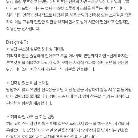
워싱 슬림 부츠컷 히든밴딩 데님팬츠는 전면의 자연스러운 워싱 디테일과 무릎
아래로 부드럽게 퍼지는 슬림 부츠컷 실루엣이 조화를 이루는 아이템입니다.
허리 라인 안쪽에 전체적으로 내장된 풀 히든 밴딩과 신축성 있는 소재감을 적용
하여 데님 고유의 탄탄한 외관을 유지하면서도 썸머 시즌에 편안하고 안정적인
착용감을 선사합니다.
Design & Fit
＊슬림 부츠컷 실루엣 & 워싱 디테일
허벅지 라인은 슬림하게 잡아주고 무릎 아래부터 밑단까지 자연스럽게 퍼지는
부츠컷 핏을 적용하여 다리가 길어 보이는 시각적 효과를 주며, 전면의 은은한
워싱 디테일이 어우러져 세련된 데님 외관을 연출합니다.
＊신축성 있는 데님 소재감
답답하지 않고 유연한 신축성을 지닌 데님 원단을 사용하여 활동 시 무릎 늘어짐
이나 압박감을 줄여줍니다. 썸머 시즌 내내 부담 없이 착용할 수 있는 쾌적하고
편안한 피팅감을 제공합니다.
＊허리 라인 내부 풀 히든 밴딩
허리 웨이스트 라인 안쪽 전체에 겉으로 드러나지 않는 풀 히든 밴딩 사양을 적
용했습니다. 깔끔한 데님 전면 외관을 방해하지 않아 상의를 넣어 입는 연출을
단정하게 도와주면서도 체형에 맞춘 편안함을 선사합니다.