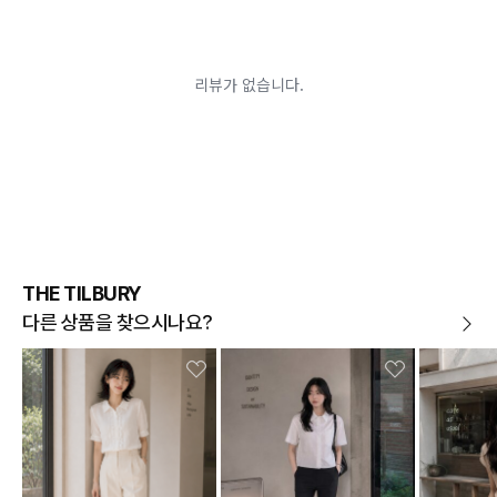
교환/반품이 불가능한 경우
교환/반품 가능 기간을 초과하였을 경우
고객님의 귀책 사유로 상품이 훼손된 경우
시간의 경과 또는 일부 소비에 의해 재판매가 곤란할 정도로 상품
등의 가치가 현저히 감소된 경우
상품의 TAG, 스티커, 옷걸이, 폴릭백,케이스 등을 훼손 및 분실한 경
우
환불승인: 반송장 배송완료일로부터 영업일 3-5일내에 물류 입고
확인 후 이루어지나, 이벤트 및 반품량에 따라 영업일 최대 15일 소
요될수 있는점 참고부탁드립니다.
현금
결제 시 : 주문취소 확인 후 영업일 기준 1일~3일내 요청계좌
환불
로 환불되며 '한국사이버결제(KCP)'로 입금됩니다.
카드
결제 시 : 주문취소 확인 후 카드사 매출 취소까지 영업일 기준
THE TILBURY
3일~5일정도 소요됩니다. (해당 카드사 사정에 따라 지연될 수 있
습니다.)
다른 상품을 찾으시나요?