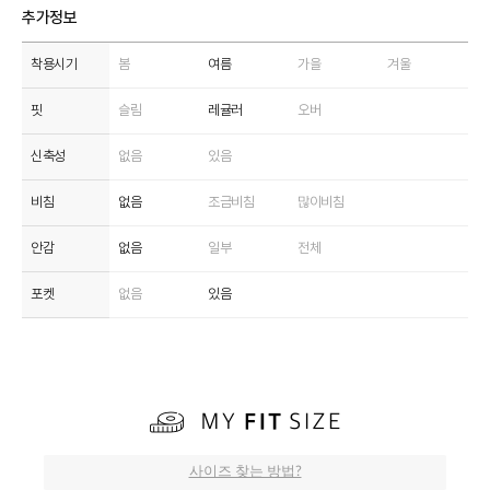
추가정보
착용시기
봄
여름
가을
겨울
핏
슬림
레귤러
오버
신축성
없음
있음
비침
없음
조금비침
많이비침
안감
없음
일부
전체
포켓
없음
있음