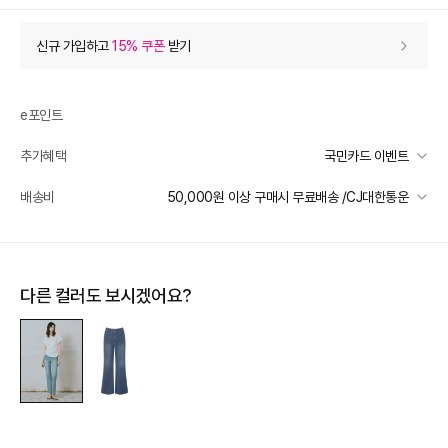
상품 할인
(자동적용)
신규 가입하고
15% 쿠폰
받기
60% 상품 할인
-142,800
0
등급 할인
e포인트
추가혜택
국민카드 이벤트
상품 쿠폰 할인
- 8,570
국민카드 이벤트
배송비
50,000원 이상 구매시 무료배송 /CJ대한통운
[더틸버리] 9% 신상 상품쿠폰
- 8570
받기
선착순 2천명! 15만원 이상 구매 시, 5% 즉시 추가 할인
일반배송
추가 할인
0
카드별 무이자 할부 안내
50000 미만
3,000
50000 이상
무료배송
다른 컬러도 보시겠어요?
e포인트 (보유 : 0P)
0
제주 도서산간 지역
추가 배송비 책정
바바캐시 1% 할인
- 0
배송 가능 지역
전국
238,000
–
0
=
238,000
원