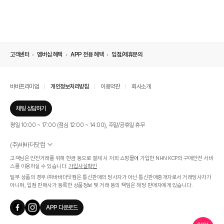
고객센터
멤버십 혜택
APP 전용 혜택
입점/제휴문의
바바프리미엄
개인정보처리방침
이용약관
회사소개
채팅 상담하기
평일 10:00 ~ 17:00 (점심 12:00 ~ 14:00), 주말/공휴일 휴무
(주)바바더닷컴
서울특별시 서초구 신반포로 339, 논현빌딩 (대표이사 : 문인식)
고객님은 안전거래를 위해 현금 등으로 결제 시 저희 쇼핑몰에 가입한 NHN KCP의 구매안전 서비
사업자 등록번호 569-86-01308
스를 이용하실 수 있습니다.
가입사실확인
통신판매업신고번호 제 2019 - 서울 서초 - 1268호
일부 상품의 경우 ㈜바바더닷컴은 통신판매의 당사자가 아닌 통신판매중개자로서 거래당사자가
개인정보관리책임자 : 김효영
아니며, 입점 판매사가 등록한 상품정보 및 거래 등의 책임은 해당 판매자에게 있습니다.
인증범위
온라인 쇼핑몰 서비스(바바더닷컴)
APP 다운로드
유효기간
2024.07.17 ~ 2027.07.16