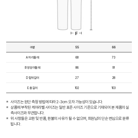
구분
55
66
A 허리둘레
68
73
B 엉덩이둘레
86
91
D 밑위길이
27
28
E 총길이
102
103
사이즈는 원단 측정 방법에 따라 2-3cm 오차 가능성이 있습니다.
상품에 부착된 케어라벨 사이즈는 일반 표준 사이즈 기준으로 기재되어 본 제품의 실
측사이즈와 무관합니다.
위 사항들은 교환 및 반품, 환불의 사유가 될 수 없으며, 회원님의 단순 변심으로 분류
됩니다.