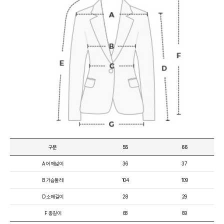
럴함이 어우러진 감각적인 주말 외출복 스타일을 완성할 수 있습니다.
구분
55
66
A 어깨넓이
36
37
B 가슴둘레
104
109
D 소매길이
28
29
F 총길이
68
69