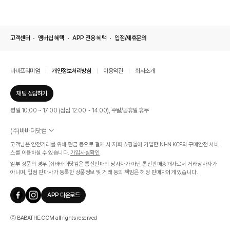
고객센터
멤버십 혜택
APP 전용 혜택
입점/제휴문의
바바프리미엄
개인정보처리방침
이용약관
회사소개
채팅 상담하기
평일 10:00 ~ 17:00 (점심 12:00 ~ 14:00), 주말/공휴일 휴무
(주)바바더닷컴
서울특별시 서초구 신반포로 339, 논현빌딩 (대표이사 : 문인식)
고객님은 안전거래를 위해 현금 등으로 결제 시 저희 쇼핑몰에 가입한 NHN KCP의 구매안전 서비
사업자 등록번호 569-86-01308
스를 이용하실 수 있습니다.
가입사실확인
통신판매업신고번호 제 2019 - 서울 서초 - 1268호
일부 상품의 경우 ㈜바바더닷컴은 통신판매의 당사자가 아닌 통신판매중개자로서 거래당사자가
개인정보관리책임자 : 김효영
아니며, 입점 판매사가 등록한 상품정보 및 거래 등의 책임은 해당 판매자에게 있습니다.
인증범위
온라인 쇼핑몰 서비스(바바더닷컴)
APP 다운로드
유효기간
2024.07.17 ~ 2027.07.16
ⓒ BABATHE.COM all rights reserved