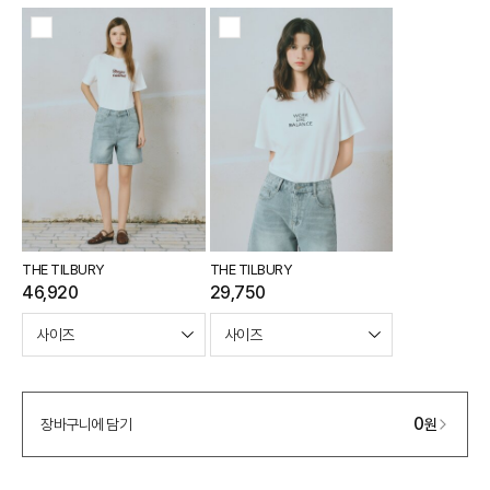
e포인트 (보유 : 0P)
0
바바캐시 1% 할인
- 0
338,000
–
0
=
338,000
원
THE TILBURY
THE TILBURY
46,920
29,750
0
장바구니에 담기
원