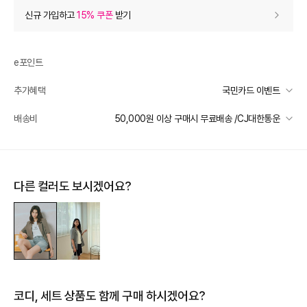
상품 할인
(자동적용)
신규 가입하고
15% 쿠폰
받기
60% 상품 할인
-202,800
0
등급 할인
e포인트
추가혜택
국민카드 이벤트
상품 쿠폰 할인
- 20,280
국민카드 이벤트
배송비
50,000원 이상 구매시 무료배송 /CJ대한통운
[더틸버리] 바바데이 15%
- 20280
받기
선착순 2천명! 15만원 이상 구매 시, 5% 즉시 추가 할인
[더틸버리] 9% 신상 상품쿠폰
- 12170
받기
일반배송
카드별 무이자 할부 안내
50000 미만
3,000
50000 이상
무료배송
장바구니 쿠폰
- 13,790
다른 컬러도 보시겠어요?
제주 도서산간 지역
추가 배송비 책정
[8월1주] 더틸버리 바바데이
- 13,790
받기
배송 가능 지역
[썸머 피날레] 바바패션
- 8,044
받기
전국
프리미엄 웰컴쿠폰팩 (15%, 최대 10만원)
가입
추가 할인
0
코디, 세트 상품도 함께 구매 하시겠어요?