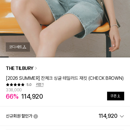
코디·세트
THE TILBURY
[2026 SUMMER] 잔체크 싱글 테일러드 재킷 (CHECK BROWN)
리뷰
1
5.0
338,000
66%
114,920
쿠폰
114,920
신규회원 할인가