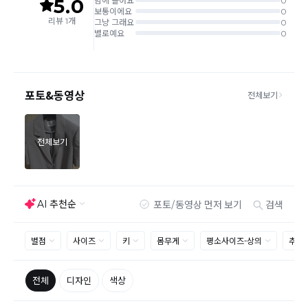
같은 주문번호의 반품시에만 합포장 해주셔야 하며, 개별 포장시에
는 추가 접수 요청을 해주셔야 가능합니다.(별도입고시 택배비 추가
발생)
취소/교환/
같은 주문번호의 상품을 부분 발송 받아보셨어도 반품시에는 합포
반품
장 해주셔야 추가 택배비 발생되지 않습니다.
맞교환은 불가능
하며, 수령하신 상품이 반송지로 입고된 후 요청하
신 교환상품이 배송됩니다.
사이즈 및 디자인, 색상으로 인한 반품은 제품의 불량이 아닌 부분
으로 제품하자로 접수하여 보내주시는경우 택배비 차감 후 환불 진
행되는점 참고부탁드립니다.
제품의 불량, 오배송으로 인한 교환/반품 시 택배비는 본사에서 부
담하며, 상품 확인 후 처리해드리고 있습니다.
(수령 후 3일 내 고객센터 또는 1:1게시판으로 신청해주시기 바랍니
다.)
교환/반품이 불가능한 경우
교환/반품 가능 기간을 초과하였을 경우
고객님의 귀책 사유로 상품이 훼손된 경우
시간의 경과 또는 일부 소비에 의해 재판매가 곤란할 정도로 상품
등의 가치가 현저히 감소된 경우
상품의 TAG, 스티커, 옷걸이, 폴릭백,케이스 등을 훼손 및 분실한 경
우
환불승인: 반송장 배송완료일로부터 영업일 3-5일내에 물류 입고
확인 후 이루어지나, 이벤트 및 반품량에 따라 영업일 최대 15일 소