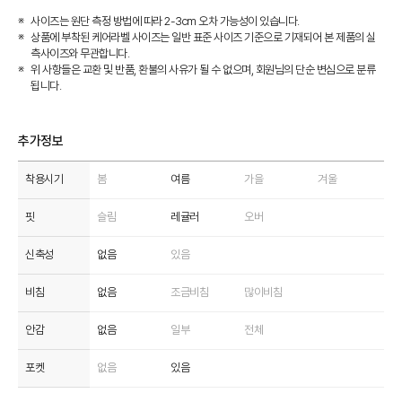
사이즈는 원단 측정 방법에 따라 2-3cm 오차 가능성이 있습니다.
상품에 부착된 케어라벨 사이즈는 일반 표준 사이즈 기준으로 기재되어 본 제품의 실
측사이즈와 무관합니다.
위 사항들은 교환 및 반품, 환불의 사유가 될 수 없으며, 회원님의 단순 변심으로 분류
됩니다.
추가정보
착용시기
봄
여름
가을
겨울
핏
슬림
레귤러
오버
신축성
없음
있음
비침
없음
조금비침
많이비침
안감
없음
일부
전체
포켓
없음
있음