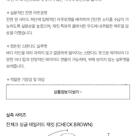
＊실용적인 전면 아웃포켓
전면 양 사이드 하단에 입체적인 아웃포켓을 배치하여 간단한 소지품 수납이 가
능하도록 실용성을 높였으며, 재킷 특유의 클래식한 무드에 내추럴한 캐주얼 감
성을 더했습니다.
＊정돈된 스탠다드 실루엣
바디 라인을 따라 과하지 않고 깔끔하게 떨어지는 스탠다드 핏으로 제작되어 다
양한 이너 탑과 안정적인 레이어드 연출이 가능하며, 부해 보이지 않는 실루엣을
보여줍니다.
＊적절한 기장감 및 마감
골반 라인을 부드럽게 덮는 적당한 기장감으로 설계되어 다양한 하의와 조화롭
상품정보 더보기
게 어우러지며, 소매와 밑단 끝을 탄탄하게 박음질 마감하여 제품 고유의 형태
무너짐을 최소화했습니다.
Styling Suggestion
실측 사이즈
단정한 슬랙스나 스커트 위에 가볍게 걸쳐 단추를 잠그면 싱글 칼라와 잔체크 패
잔체크 싱글 테일러드 재킷 (CHECK BROWN)
턴이 강조되는 격식 있는 썸머 오피스 룩이나 하객 룩을 연출하기 적합합니다.
가벼운 반팔 티셔츠와 데님 팬츠 위에 아우터로 매치하면 아웃포켓 특유의 내추