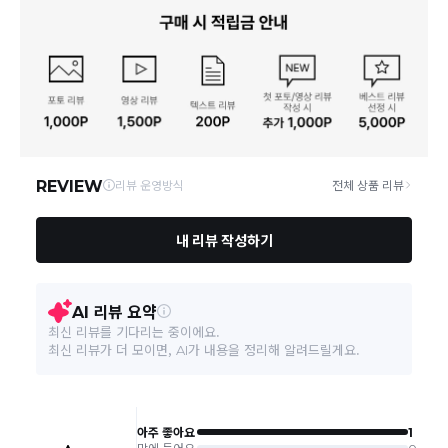
사업자번호
211-86-30525
빠른 배송을 위해 준비되는 상품부터
부분 발송
진행 될 수 있습니
다.
통신판매업 신고
20161522
당사 계약택배는 CJ대한통운이며, 배송비는 5만원 이상 구매 시 배
배송
송비는 무료이나, 도서 산간은 추가 배송비/도선료가 발생합니다.
연락처
결제완료 후 평균 3~5일(토요일 및 공휴일 제외) 이내에 배송 시작
02-1800-8878
되며, 매장 수급 제품의 경우에는 7~10일정도 소요될 수 있습니다.
일부 상품의 경우
매장에서 직접 배송
이 이루어지며
대한통운 외 타
영업소재지
06531 서울 서초구 신반포로 339 논현빌딩, 바바더닷컴
택배로 배송
이 이루어집니다.
주문취소는 '주문접수' 상태에서만 가능합니다.
오프라인 동시판매로 인해 결제 후 재고부족으로 인한 품절 취소가 발생
될 수 있습니다.
교환/반품 접수는
수령 후 익일부터 사이트에서 직접 접수
가능하
며, 제품 배송완료
일로부터 7일 이내
에만 가능합니다.(7일 이후는
반품 불가합니다)
'구매확정' 클릭한 경우 구매의사 반영이 되어 교환 및 반품이 불가
능하니 이점 참고해주시기 바랍니다.
사이트 접수시 자동 CJ대한통운 회수 진행되며, 타택배 착불로 보
내주시는경우 자동 반송됩니다.
(
반송지: 경기도 여주시 점동면 장여로 545(원부리 204-6번지)
바바패션 물류센터
)
교환은 같은 제품의 한하여 사이즈만 가능합니다.
교환 접수 후 품절이 발생 될 수 있으며, 이로 인한 무상 환불처리는 불가능
합니다.