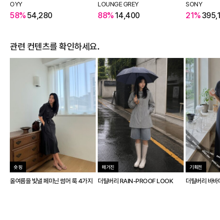
OYY
LOUNGE GREY
SONY
58%
54,280
88%
14,400
21%
395,
관련 컨텐츠를 확인하세요.
숏핑
매거진
기획전
올여름을 빛낼 페미닌 썸머 룩 4가지
더틸버리 RAIN-PROOF LOOK
더틸버리 바바