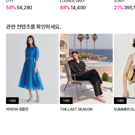
OYY
LOUNGE GREY
SONY
58%
54,280
88%
14,400
21%
395,
관련 컨텐츠를 확인하세요.
기획전
기획전
기획전
바바ON 앵콜전
THE LAST SEASON
SUMMER CL