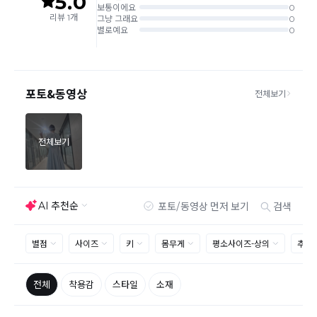
는 추가 접수 요청을 해주셔야 가능합니다.(별도입고시 택배비 추가
발생)
취소/교환/
같은 주문번호의 상품을 부분 발송 받아보셨어도 반품시에는 합포
반품
장 해주셔야 추가 택배비 발생되지 않습니다.
맞교환은 불가능
하며, 수령하신 상품이 반송지로 입고된 후 요청하
신 교환상품이 배송됩니다.
사이즈 및 디자인, 색상으로 인한 반품은 제품의 불량이 아닌 부분
으로 제품하자로 접수하여 보내주시는경우 택배비 차감 후 환불 진
행되는점 참고부탁드립니다.
제품의 불량, 오배송으로 인한 교환/반품 시 택배비는 본사에서 부
담하며, 상품 확인 후 처리해드리고 있습니다.
(수령 후 3일 내 고객센터 또는 1:1게시판으로 신청해주시기 바랍니
다.)
교환/반품이 불가능한 경우
교환/반품 가능 기간을 초과하였을 경우
고객님의 귀책 사유로 상품이 훼손된 경우
시간의 경과 또는 일부 소비자에 의해 재판매가 곤란할 정도로 상품
등의 가치가 현저히 감소된 경우
상품의 TAG, 스티커, 케이스, 옷걸이, 폴릭백 등을 훼손 및 분실한
경우
환불승인: 반송장 배송완료일로부터 영업일 3-5일내에 물류 입고
확인 후 이루어지나, 이벤트 및 반품량에 따라 영업일 최대 15일 소