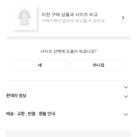
본 상품 정보의 내용은 공정거래위원회 '상품정보제공고시'에 따라 판매자가 직접 등록한
판매자 정보
것으로 해당 정보에 대한 책임은 판매자에게 있습니다.
상호/대표자
(주)바바패션_컬렉션(OUTLET) / 문장우
배송 · 교환 · 반품 · 환불 안내
브랜드
아이잗컬렉션(OUTLET)
당일
오전 8시 이후 주문
건의 경우
익일 주문서 확인
후 배송이 이루
어집니다.
사업자번호
211-86-30525