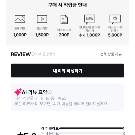
빠른 배송을 위해 준비되는 상품부터
부분 발송
진행 될 수 있습니
다.
통신판매업 신고
20191268
당사 계약택배는 CJ대한통운이며, 배송비는 5만원 이상 구매 시 배
배송
송비는 무료이나, 도서 산간은 추가 배송비/도선료가 발생합니다.
연락처
결제완료 후 평균 3~5일(토요일 및 공휴일 제외) 이내에 배송 시작
02-1800-8878
되며, 매장 수급 제품의 경우에는 7~10일정도 소요될 수 있습니다.
일부 상품의 경우
매장에서 직접 배송
이 이루어지며
대한통운 외 타
영업소재지
06531 서울 서초구 신반포로 339 3층 바바더닷컴
택배로 배송
이 이루어집니다.
주문취소는 '주문접수' 상태에서만 가능합니다.
오프라인 동시판매로 인해 결제 후 재고부족으로 인한 품절 취소가 발생
될 수 있습니다.
교환/반품 접수는
수령 후 익일부터 사이트에서 직접 접수
가능하
며, 제품
배송완료일로부터 7일 이내
에만 가능합니다.(7일 이후는
반품 불가합니다)
'구매확정' 클릭한 경우 구매의사 반영이 되어 교환 및 반품이 불가
능하니 이점 참고해주시기 바랍니다.
사이트 접수시 자동 CJ대한통운 회수 진행되며, 타택배 착불로 보
내주시는경우 자동 반송됩니다.
(
반송지: 경기도 여주시 점동면 장여로 545(원부리 204-6번지)
바바패션 물류센터
)
교환은 같은 제품의 한하여 사이즈만 가능합니다.
교환 접수 후 품절이 발생 될 수 있으며, 이로 인한 무상 환불처리는 불가능
합니다.
같은 주문번호의 반품시에만 합포장 해주셔야 하며, 개별 포장시에