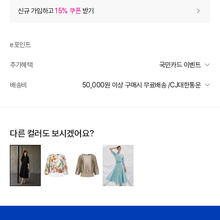
상품 할인
(자동적용)
신규 가입하고
15% 쿠폰
받기
55% 상품 할인
-240,900
0
등급 할인
e포인트
추가혜택
국민카드 이벤트
장바구니 쿠폰
- 10,000
국민카드 이벤트
배송비
50,000원 이상 구매시 무료배송 /CJ대한통운
[썸머 피날레] 바바패션
- 10,000
받기
선착순 2천명! 15만원 이상 구매 시, 5% 즉시 추가 할인
프리미엄 웰컴쿠폰팩 (15%, 최대 10만원)
가입
일반배송
카드별 무이자 할부 안내
50000 미만
3,000
50000 이상
무료배송
추가 할인
0
다른 컬러도 보시겠어요?
제주 도서산간 지역
추가 배송비 책정
e포인트 (보유 : 0P)
0
배송 가능 지역
바바캐시 1% 할인
- 0
전국
438,000
–
0
=
438,000
원