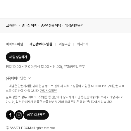
고객센터
멤버십 혜택
APP 전용 혜택
입점/제휴문의
바바프리미엄
개인정보처리방침
이용약관
회사소개
채팅 상담하기
평일 10:00 ~ 17:00 (점심 12:00 ~ 14:00), 주말/공휴일 휴무
(주)바바더닷컴
서울특별시 서초구 신반포로 339, 논현빌딩 (대표이사 : 문인식)
고객님은 안전거래를 위해 현금 등으로 결제 시 저희 쇼핑몰에 가입한 NHN KCP의 구매안전 서비
사업자 등록번호 569-86-01308
스를 이용하실 수 있습니다.
가입사실확인
통신판매업신고번호 제 2019 - 서울 서초 - 1268호
일부 상품의 경우 ㈜바바더닷컴은 통신판매의 당사자가 아닌 통신판매중개자로서 거래당사자가
개인정보관리책임자 : 김효영
아니며, 입점 판매사가 등록한 상품정보 및 거래 등의 책임은 해당 판매자에게 있습니다.
인증범위
온라인 쇼핑몰 서비스(바바더닷컴)
APP 다운로드
유효기간
2024.07.17 ~ 2027.07.16
ⓒ BABATHE.COM all rights reserved