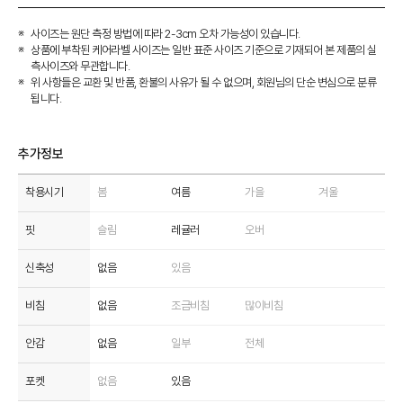
사이즈는 원단 측정 방법에 따라 2-3cm 오차 가능성이 있습니다.
상품에 부착된 케어라벨 사이즈는 일반 표준 사이즈 기준으로 기재되어 본 제품의 실
측사이즈와 무관합니다.
위 사항들은 교환 및 반품, 환불의 사유가 될 수 없으며, 회원님의 단순 변심으로 분류
됩니다.
추가정보
착용시기
봄
여름
가을
겨울
핏
슬림
레귤러
오버
신축성
없음
있음
비침
없음
조금비침
많이비침
안감
없음
일부
전체
포켓
없음
있음