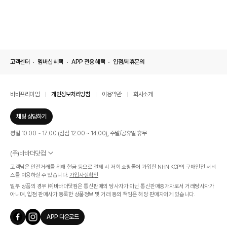
고객센터
멤버십 혜택
APP 전용 혜택
입점/제휴문의
바바프리미엄
개인정보처리방침
이용약관
회사소개
채팅 상담하기
평일 10:00 ~ 17:00 (점심 12:00 ~ 14:00), 주말/공휴일 휴무
(주)바바더닷컴
서울특별시 서초구 신반포로 339, 논현빌딩 (대표이사 : 문인식)
고객님은 안전거래를 위해 현금 등으로 결제 시 저희 쇼핑몰에 가입한 NHN KCP의 구매안전 서비
사업자 등록번호 569-86-01308
스를 이용하실 수 있습니다.
가입사실확인
통신판매업신고번호 제 2019 - 서울 서초 - 1268호
일부 상품의 경우 ㈜바바더닷컴은 통신판매의 당사자가 아닌 통신판매중개자로서 거래당사자가
개인정보관리책임자 : 김효영
아니며, 입점 판매사가 등록한 상품정보 및 거래 등의 책임은 해당 판매자에게 있습니다.
인증범위
온라인 쇼핑몰 서비스(바바더닷컴)
APP 다운로드
유효기간
2024.07.17 ~ 2027.07.16