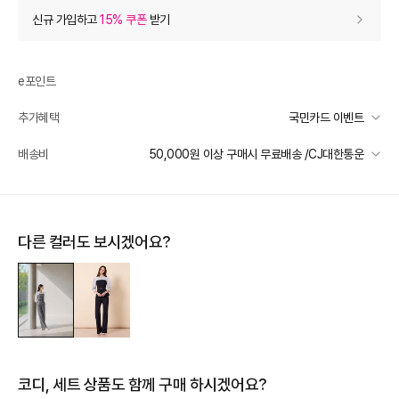
상품 할인
(자동적용)
신규 가입하고
15% 쿠폰
받기
10% 상품 할인
-39,800
0
등급 할인
e포인트
추가혜택
국민카드 이벤트
상품 쿠폰 할인
- 0
국민카드 이벤트
배송비
50,000원 이상 구매시 무료배송 /CJ대한통운
[지고트] 10% 쿠폰
- 0
받기
선착순 2천명! 15만원 이상 구매 시, 5% 즉시 추가 할인
일반배송
추가 할인
0
카드별 무이자 할부 안내
50000 미만
3,000
50000 이상
무료배송
다른 컬러도 보시겠어요?
e포인트 (보유 : 0P)
0
제주 도서산간 지역
추가 배송비 책정
바바캐시 1% 할인
- 0
배송 가능 지역
전국
398,000
–
0
=
398,000
원
코디, 세트 상품도 함께 구매 하시겠어요?