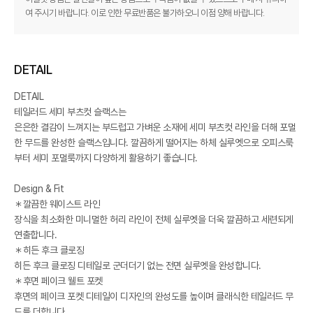
여 주시기 바랍니다. 이로 인한 무료반품은 불가하오니 이점 양해 바랍니다.
DETAIL
DETAIL
테일러드 세미 부츠컷 슬랙스는
은은한 결감이 느껴지는 부드럽고 가벼운 소재에 세미 부츠컷 라인을 더해 포멀
한 무드를 완성한 슬랙스입니다. 깔끔하게 떨어지는 하체 실루엣으로 오피스룩
부터 세미 포멀룩까지 다양하게 활용하기 좋습니다.
Design & Fit
＊깔끔한 웨이스트 라인
장식을 최소화한 미니멀한 허리 라인이 전체 실루엣을 더욱 깔끔하고 세련되게
연출합니다.
＊히든 후크 클로징
히든 후크 클로징 디테일로 군더더기 없는 전면 실루엣을 완성합니다.
＊후면 페이크 웰트 포켓
후면의 페이크 포켓 디테일이 디자인의 완성도를 높이며 클래식한 테일러드 무
드를 더합니다.