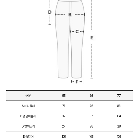
구분
55
66
77
A 허리둘레
71
76
83
B 엉덩이둘레
92
97
104
D 밑위길이
27
28
28
E 총길이
105
105
105