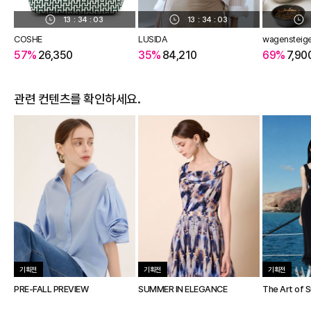
13
:
34
:
02
13
:
34
:
02
COSHE
LUSIDA
wagensteig
57%
26,350
35%
84,210
69%
7,90
관련 컨텐츠를 확인하세요.
기획전
기획전
기획전
PRE-FALL PREVIEW
SUMMER IN ELEGANCE
The Art of 