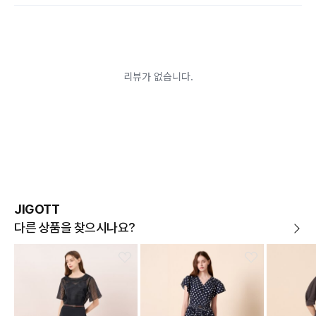
다.)
교환/반품이 불가능한 경우
교환/반품 가능 기간을 초과하였을 경우
고객님의 귀책 사유로 상품이 훼손된 경우
시간의 경과 또는 일부 소비자에 의해 재판매가 곤란할 정도로 상품
등의 가치가 현저히 감소된 경우
상품의 TAG, 스티커, 옷걸이, 폴릭백,케이스 등을 훼손 및 분실한 경
우
환불승인: 반송장 배송완료일로부터 영업일 3-5일내에 물류 입고
확인 후 이루어지나, 이벤트 및 반품량에 따라 영업일 최대 15일 소
요될수 있는점 참고부탁드립니다.
현금
결제 시 : 주문취소 확인 후 영업일 기준 1일~3일내 요청계좌
환불
로 환불되며 '한국사이버결제(KCP)'로 입금됩니다.
카드
결제 시 : 주문취소 확인 후 카드사 매출 취소까지 영업일 기준
JIGOTT
3일~5일정도 소요됩니다. (해당 카드사 사정에 따라 지연될 수 있
습니다.)
다른 상품을 찾으시나요?