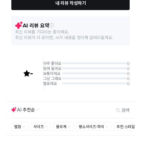
교환/반품 접수는
수령 후 익일부터 사이트에서 직접 접수
가능하
며, 제품
배송완료일로부터 7일 이내
에만 가능합니다.(7일 이후는
반품 불가합니다)
'구매확정' 클릭한 경우 구매의사 반영이 되어 교환 및 반품이 불가
능하니 이점 참고해주시기 바랍니다.
사이트 접수시 자동 CJ대한통운 회수 진행되며, 타택배 착불로 보
내주시는경우 자동 반송됩니다.
(
반송지: 경기도 여주시 점동면 장여로 545(원부리 204-6번지)
바바패션 물류센터
)
교환은 같은 제품의 한하여 사이즈만 가능합니다.
교환 접수 후 품절이 발생 될 수 있으며, 이로 인한 무상 환불처리는 불가능
합니다.
같은 주문번호의 반품시 합포장 해주셔야 하며, 개별 포장시에는 추
가 접수 요청을 해주셔야 가능합니다.(별도입고시 택배비 추가 발
생)
취소/교환/
같은 주문번호의 상품을 부분 발송 받아보셨어도 반품시에는 합포
반품
장 해주셔야 추가 택배비 발생되지 않습니다.
맞교환은 불가능
하며, 수령하신 상품이 반송지로 입고된 후 요청하
신 교환상품이 배송됩니다.
사이즈 및 디자인, 색상으로 인한 반품은 제품의 불량이 아닌 부분
으로 제품하자로 접수하여 보내주시는경우 택배비 차감 후 환불 진
행되는점 참고부탁드립니다.
제품의 불량, 오배송으로 인한 교환/반품 시 택배비는 본사에서 부
담하며, 상품 확인 후 처리해드리고 있습니다.
(수령 후 3일 내 고객센터 또는 1:1게시판으로 신청해주시기 바랍니