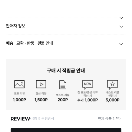
본 상품 정보의 내용은 공정거래위원회 '상품정보제공고시'에 따라 판매자가 직접 등록한
판매자 정보
것으로 해당 정보에 대한 책임은 판매자에게 있습니다.
상호/대표자
(주)바바패션_지고트 / 문장우
배송 · 교환 · 반품 · 환불 안내
브랜드
지고트
당일
오전 8시 이후 주문
건의 경우
익일 주문서 확인
후 배송이 이루
어집니다.
사업자번호
211-86-30525
빠른 배송을 위해 준비되는 상품부터
부분 발송
진행 될 수 있습니
다.
통신판매업 신고
20161522
당사 계약택배는 CJ대한통운이며, 배송비는 5만원 이상 구매 시 배
배송
송비는 무료이나, 도서 산간은 추가 배송비/도선료가 발생합니다.
연락처
결제완료 후 평균 3~5일(토요일 및 공휴일 제외) 이내에 배송 시작
02-1800-8878
되며, 매장 수급 제품의 경우에는 7~10일정도 소요될 수 있습니다.
일부 상품의 경우
매장에서 직접 배송
이 이루어지며
대한통운 외 타
영업소재지
06531 서울 서초구 신반포로 339 (주)바바패션
택배로 배송
이 이루어집니다.
주문취소는 '주문접수' 상태에서만 가능합니다.
오프라인 동시판매로 인해 결제 후 재고부족으로 인한 품절 취소가 발생
될 수 있습니다.