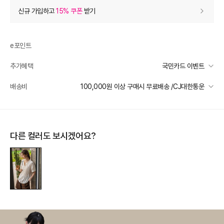
상품 할인
(자동적용)
신규 가입하고
15% 쿠폰
받기
20% 상품 할인
-33,800
0
등급 할인
e포인트
추가혜택
국민카드 이벤트
상품 쿠폰 할인
- 10,820
국민카드 이벤트
배송비
100,000원 이상 구매시 무료배송 /CJ대한통운
여성브랜드 8% 쿠폰
- 10820
받기
선착순 2천명! 15만원 이상 구매 시, 5% 즉시 추가 할인
여성브랜드 8% 쿠폰
- 10820
받기
일반배송
여성브랜드 8% 쿠폰
- 10820
받기
카드별 무이자 할부 안내
100000 미만
3,000
100000 이상
무료배송
다른 컬러도 보시겠어요?
제주 도서산간 지역
추가 배송비 책정
장바구니 쿠폰
- 7,463
배송 가능 지역
[썸머 피날레] 셀렉티드
- 7,463
받기
전국
프리미엄 웰컴쿠폰팩 (15%, 최대 10만원)
가입
추가 할인
0