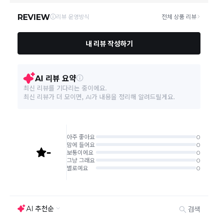
및 휴일은 배송이 불가합니다.
상품하자 이외 사이즈, 색상교환 등 단순 변심에 의한 교
환/반품 택배비는 고객부담으로 왕복택배비가 발생합니
다. (전자상거래 등에서의 소비자보호에 관한 법률 제18
조(청약 철회등)9항에 의거 소비자의 사정에 의한 청약
철회 시 택배비는 소비자 부담입니다.)
결제완료 직후 즉시 주문취소는 ＂마이바바 > 취소/교
환/반품 신청"에서 직접 처리 가능합니다.
주문완료 후 재고 부족 등으로 인해 주문 취소 처리가 될
수도 있는 점 양해 부탁드립니다.
주문상태가 상품준비중인 경우 취소신청이 불가능합니
다.
취소/반품/교환 안내
교환 신청은 최초 1회에 한하며, 교환 배송 완료 후에는
추가 교환 신청은 불가합니다.
반품/교환은 미사용 제품에 한해 배송완료 후 7일 이내입
니다.
임의반품은 불가하오니 반드시 고객센터나 ＂마이바바
> 주문취소/교환/반품 신청"을 통해서 신청접수를 하시
기 바랍니다.
상품하자, 오배송의 경우 택배비 무료로 교환/반품이 가
능하지만 모니터의 색상차이, 착용감, 사이즈의 개인의
선호도는 상품의 하자 사유가 아닙니다.
고객 부주의로 상품이 훼손, 변경된 경우 교환/반품이 불
가능 합니다.