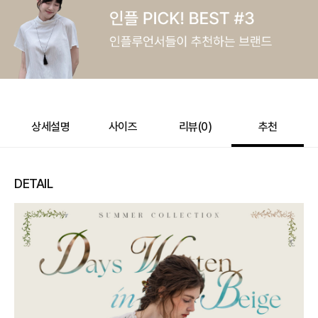
e포인트 (보유 : 0P)
0
바바캐시 1% 할인
- 0
169,000
–
0
=
169,000
원
상세설명
사이즈
리뷰(
0
)
추천
DETAIL