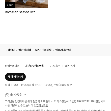
기획전
Romantic Season Off
고객센터
멤버십 혜택
APP 전용 혜택
입점/제휴문의
바바프리미엄
개인정보처리방침
이용약관
회사소개
채팅 상담하기
평일 10:00 ~ 17:00 (점심 12:00 ~ 14:00), 주말/공휴일 휴무
(주)바바더닷컴
서울특별시 서초구 신반포로 339, 논현빌딩 (대표이사 : 문인식)
고객님은 안전거래를 위해 현금 등으로 결제 시 저희 쇼핑몰에 가입한 NHN KCP의 구매안전 서비
사업자 등록번호 569-86-01308
스를 이용하실 수 있습니다.
가입사실확인
통신판매업신고번호 제 2019 - 서울 서초 - 1268호
일부 상품의 경우 ㈜바바더닷컴은 통신판매의 당사자가 아닌 통신판매중개자로서 거래당사자가