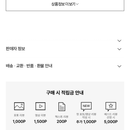
상품정보 더보기
본 상품 정보의 내용은 공정거래위원회 '상품정보제공고시'에 따라 판매자가 직접 등록한
판매자 정보
것으로 해당 정보에 대한 책임은 판매자에게 있습니다.
상호/대표자
주식회사 비이즈 / 이수진
배송 · 교환 · 반품 · 환불 안내
브랜드
데일리아트
상품별로 상품 특성 및 배송지에 따라 배송유형 및 소요
기간이 달라집니다.
사업자번호
528-86-00064
일부 주문상품 또는 예약상품의 경우 기본 배송일 외에
추가 배송 소요일이 발생될 수 있습니다.
통신판매업 신고
제 2023-서울금천-1118호
동일 브랜드의 상품이라도 상품별 출고일시가 달라 각각
배송정보
배송될 수 있습니다.
연락처
070-4015-9375
택배 배송기일은 재고상황, 택배사 사정 및 배송지(해외
상품, 제주/도서산간지역)에 따라 약간의 지연이 발생할
수 있습니다.
영업소재지
07208 서울 영등포구 선유로49길 23 4층 414호
상품의 배송비는 공급업체의 정책에 따라 다르며, 공휴일