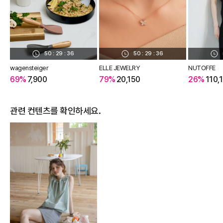
50
:
29
:
35
50
:
29
:
35
wagensteiger
ELLE JEWELRY
NUTOFFE
69%
7,900
79%
20,150
26%
110,
관련 컨텐츠를 확인하세요.