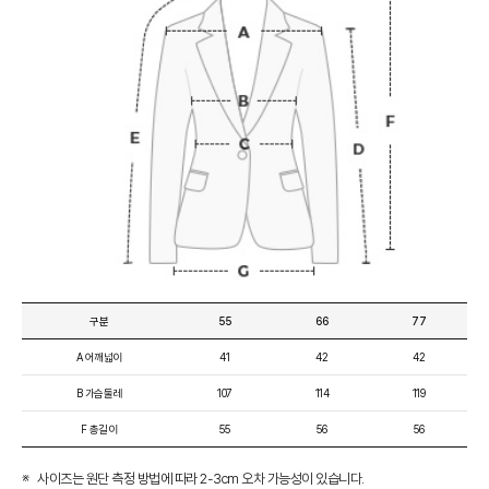
구분
55
66
77
A 어깨넓이
41
42
42
B 가슴둘레
107
114
119
F 총길이
55
56
56
사이즈는 원단 측정 방법에 따라 2-3cm 오차 가능성이 있습니다.