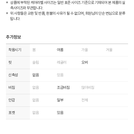
상품에 부착된 케어라벨 사이즈는 일반 표준 사이즈 기준으로 기재되어 본 제품의 실
측사이즈와 무관합니다.
위 사항들은 교환 및 반품, 환불의 사유가 될 수 없으며, 회원님의 단순 변심으로 분류
됩니다.
추가정보
착용시기
봄
여름
가을
겨울
핏
슬림
레귤러
오버
신축성
없음
있음
비침
없음
조금비침
많이비침
안감
없음
일부
전체
포켓
없음
있음