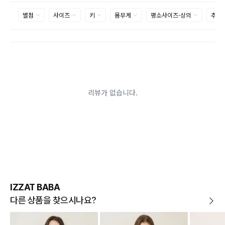
행되는점 참고부탁드립니다.
제품의 불량, 오배송으로 인한 교환/반품 시 택배비는 본사에서 부
담하며, 상품 확인 후 처리해드리고 있습니다.
(수령 후 3일 내 고객센터 또는 1:1게시판으로 신청해주시기 바랍니
다.)
교환/반품이 불가능한 경우
교환/반품 가능 기간을 초과하였을 경우
고객님의 귀책 사유로 상품이 훼손된 경우
시간의 경과 또는 일부 소비에 의해 재판매가 곤란할 정도로 상품
등의 가치가 현저히 감소된 경우
상품의 TAG, 스티커, 옷걸이, 폴릭백,케이스 등을 훼손 및 분실한 경
우
환불승인: 반송장 배송완료일로부터 영업일 3-5일내에 물류 입고
확인 후 이루어지나, 이벤트 및 반품량에 따라 영업일 최대 15일 소
요될수 있는점 참고부탁드립니다.
현금
결제 시 : 주문취소 확인 후 영업일 기준 1일~3일내 요청계좌
환불
로 환불되며 '한국사이버결제(KCP)'로 입금됩니다.
카드
결제 시 : 주문취소 확인 후 카드사 매출 취소까지 영업일 기준
IZZAT BABA
3일~5일정도 소요됩니다. (해당 카드사 사정에 따라 지연될 수 있
습니다.)
다른 상품을 찾으시나요?