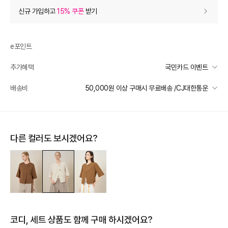
상품 할인
(자동적용)
신규 가입하고
15% 쿠폰
받기
10% 상품 할인
-59,800
0
등급 할인
e포인트
추가혜택
국민카드 이벤트
추가 할인
0
국민카드 이벤트
배송비
50,000원 이상 구매시 무료배송 /CJ대한통운
e포인트 (보유 : 0P)
0
선착순 2천명! 15만원 이상 구매 시, 5% 즉시 추가 할인
바바캐시 1% 할인
- 0
일반배송
카드별 무이자 할부 안내
50000 미만
3,000
50000 이상
무료배송
598,000
–
0
=
598,000
원
다른 컬러도 보시겠어요?
제주 도서산간 지역
추가 배송비 책정
배송 가능 지역
전국
코디, 세트 상품도 함께 구매 하시겠어요?