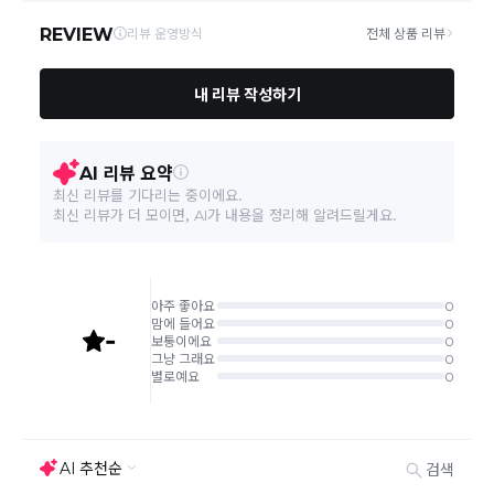
주문취소는 '주문접수' 상태에서만 가능합니다.
오프라인 동시판매로 인해 결제 후 재고부족으로 인한 품절 취소가
발생 될 수 있습니다.
교환/반품 접수는
수령 후 익일부터 사이트에서 직접 접수
가능하
며, 제품
배
송완료
일
로부터 7일 이내
에만 가능합니다.(7일 이후는
반품 불가합니다)
'구매확정' 클릭한 경우 구매의사 반영이 되어 교환 및 반품이 불가
능하니 이점 참고해주시기 바랍니다.
사이트 접수시 자동 CJ대한통운 회수 진행되며, 타택배 착불로 보
내주시는경우 자동 반송됩니다.
(
반송지: 경기도 여주시 점동면 장여로 545(원부리 204-6번지)
바바패션 물류센터
)
교환은 같은 제품의 한하여 사이즈만 가능합니다.
교환 접수 후 품절이 발생 될 수 있으며, 이로 인한 무상 환불처리는
불가능합니다.
같은 주문번호의 반품시에만 합포장 해주셔야 하며, 개별 포장시에
는 추가 접수 요청을 해주셔야 가능합니다.(별도입고시 택배비 추가
발생)
취소/교환/
같은 주문번호의 상품을 부분 발송 받아보셨어도 반품시에는 합포
반품
장 해주셔야 추가 택배비 발생되지 않습니다.
맞교환은 불가능
하며, 수령하신 상품이 반송지로 입고된 후 요청하
신 교환상품이 배송됩니다.
사이즈 및 디자인, 색상으로 인한 반품은 제품의 불량이 아닌 부분
으로 제품하자로 접수하여 보내주시는경우 택배비 차감 후 환불 진