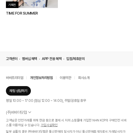
기획전
TIME FOR SUMMER
고객센터
멤버십 혜택
APP 전용 혜택
입점/제휴문의
바바프리미엄
개인정보처리방침
이용약관
회사소개
채팅 상담하기
평일 10:00 ~ 17:00 (점심 12:00 ~ 14:00), 주말/공휴일 휴무
(주)바바더닷컴
서울특별시 서초구 신반포로 339, 논현빌딩 (대표이사 : 문인식)
고객님은 안전거래를 위해 현금 등으로 결제 시 저희 쇼핑몰에 가입한 NHN KCP의 구매안전 서비
사업자 등록번호 569-86-01308
스를 이용하실 수 있습니다.
가입사실확인
통신판매업신고번호 제 2019 - 서울 서초 - 1268호
일부 상품의 경우 ㈜바바더닷컴은 통신판매의 당사자가 아닌 통신판매중개자로서 거래당사자가