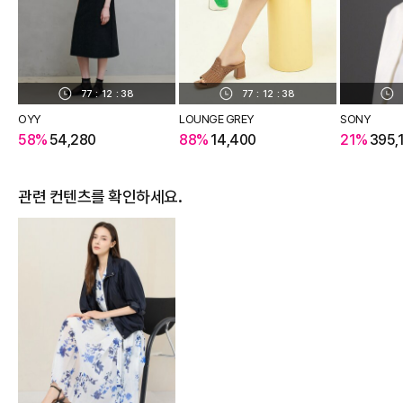
77
:
12
:
37
77
:
12
:
37
OYY
LOUNGE GREY
SONY
58%
54,280
88%
14,400
21%
395,
관련 컨텐츠를 확인하세요.