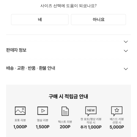
본 상품 정보의 내용은 공정거래위원회 '상품정보제공고시'에 따라 판매자가 직접 등록한
판매자 정보
것으로 해당 정보에 대한 책임은 판매자에게 있습니다.
상호/대표자
(주)바바패션_아이잗바바 / 문장우
배송 · 교환 · 반품 · 환불 안내
브랜드
아이잗바바
당일
오전 8시 이후 주문
건의 경우
익일 주문서 확인
후 배송이 이루
어집니다.
사업자번호
211-86-30525
빠른 배송을 위해 준비되는 상품부터
부분 발송
진행 될 수 있습니
다.
통신판매업 신고
20161522
당사 계약택배는 CJ대한통운이며, 배송비는 5만원 이상 구매 시 배
배송
송비는 무료이나, 도서 산간은 추가 배송비/도선료가 발생합니다.
연락처
결제완료 후 평균 3~5일(토요일 및 공휴일 제외) 이내에 배송 시작
02-1800-8878
되며, 매장 수급 제품의 경우에는 7~10일정도 소요될 수 있습니다.
일부 상품의 경우
매장에서 직접 배송
이 이루어지며
대한통운 외 타
영업소재지
06531 서울 서초구 신반포로 339 논현빌딩
택배로 배송
이 이루어집니다.