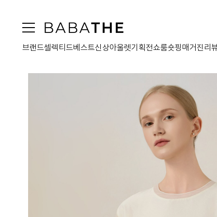
브랜드
셀렉티드
베스트
신상
아울렛
기획전
쇼룸
숏핑
매거진
리