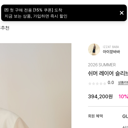
뷰
추천
IZZAT BABA
아이잗바바
2026 SUMMER
쉬머 레이어 슬리브
0.0
상품리
394,200원
10
회원 혜택
G
신규