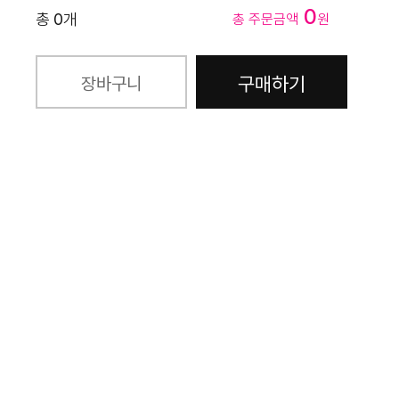
0
총
0
개
총 주문금액
원
구매하기
장바구니