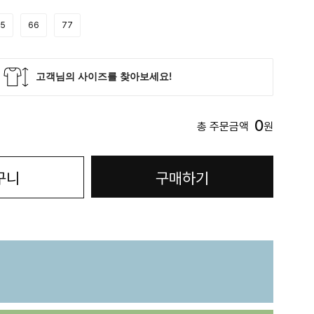
5
66
77
0
총 주문금액
원
구니
구매하기