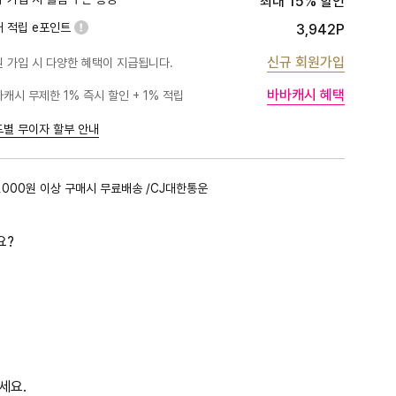
최대 15% 할인
대 적립 e포인트
3,942P
신규 회원가입
 가입 시 다양한 혜택이 지급됩니다.
바바캐시 혜택
캐시 무제한 1% 즉시 할인 + 1% 적립
PLATINUM
1%
BLACK
1%
드별 무이자 할부 안내
GOLD
1%
RED
1%
,000원 이상 구매시 무료배송 /CJ대한통운
PINK
0.5%
요?
세요.