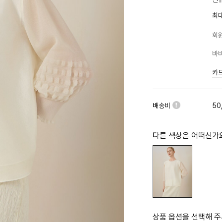
최
회원
바바
카
배송비
50
다른 색상은 어떠신가
상품 옵션을 선택해 주