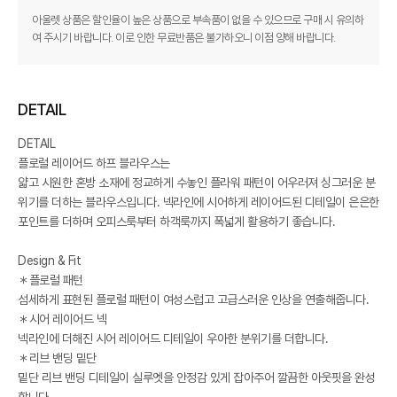
아울렛 상품은 할인율이 높은 상품으로 부속품이 없을 수 있으므로 구매 시 유의하
여 주시기 바랍니다. 이로 인한 무료반품은 불가하오니 이점 양해 바랍니다.
DETAIL
DETAIL
플로럴 레이어드 하프 블라우스는
얇고 시원한 혼방 소재에 정교하게 수놓인 플라워 패턴이 어우러져 싱그러운 분
위기를 더하는 블라우스입니다. 넥라인에 시어하게 레이어드된 디테일이 은은한
포인트를 더하며 오피스룩부터 하객룩까지 폭넓게 활용하기 좋습니다.
Design & Fit
＊플로럴 패턴
섬세하게 표현된 플로럴 패턴이 여성스럽고 고급스러운 인상을 연출해줍니다.
＊시어 레이어드 넥
넥라인에 더해진 시어 레이어드 디테일이 우아한 분위기를 더합니다.
＊리브 밴딩 밑단
밑단 리브 밴딩 디테일이 실루엣을 안정감 있게 잡아주어 깔끔한 아웃핏을 완성
합니다.