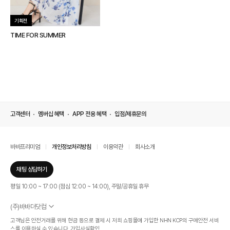
기획전
TIME FOR SUMMER
고객센터
멤버십 혜택
APP 전용 혜택
입점/제휴문의
바바프리미엄
개인정보처리방침
이용약관
회사소개
채팅 상담하기
평일 10:00 ~ 17:00 (점심 12:00 ~ 14:00), 주말/공휴일 휴무
(주)바바더닷컴
서울특별시 서초구 신반포로 339, 논현빌딩 (대표이사 : 문인식)
고객님은 안전거래를 위해 현금 등으로 결제 시 저희 쇼핑몰에 가입한 NHN KCP의 구매안전 서비
사업자 등록번호 569-86-01308
스를 이용하실 수 있습니다.
가입사실확인