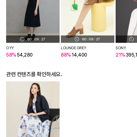
60
:
09
:
26
60
:
09
:
26
OYY
LOUNGE GREY
SONY
58%
54,280
88%
14,400
21%
395,
관련 컨텐츠를 확인하세요.