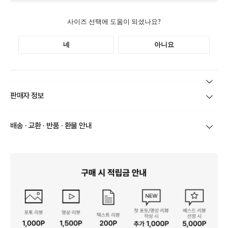
본 상품 정보의 내용은 공정거래위원회 '상품정보제공고시'에 따라 판매자가 직접 등록한
판매자 정보
것으로 해당 정보에 대한 책임은 판매자에게 있습니다.
상호/대표자
(주)바바패션_아이잗바바 / 문장우
배송 · 교환 · 반품 · 환불 안내
브랜드
아이잗바바
당일
오전 8시 이후 주문
건의 경우
익일 주문서 확인
후 배송이 이루
어집니다.
사업자번호
211-86-30525
빠른 배송을 위해 준비되는 상품부터
부분 발송
진행 될 수 있습니
다.
통신판매업 신고
20161522
당사 계약택배는 CJ대한통운이며, 배송비는 5만원 이상 구매 시 배
배송
송비는 무료이나, 도서 산간은 추가 배송비/도선료가 발생합니다.
연락처
결제완료 후 평균 3~5일(토요일 및 공휴일 제외) 이내에 배송 시작
02-1800-8878
되며, 매장 수급 제품의 경우에는 7~10일정도 소요될 수 있습니다.
일부 상품의 경우
매장에서 직접 배송
이 이루어지며
대한통운 외 타
영업소재지
06531 서울 서초구 신반포로 339 논현빌딩