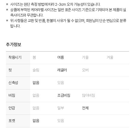
사이즈는 원단 측정 방법에 따라 2-3cm 오차 가능성이 있습니다.
상품에 부착된 케어라벨 사이즈는 일반 표준 사이즈 기준으로 기재되어 본 제품의 실
측사이즈와 무관합니다.
위 사항들은 교환 및 반품, 환불의 사유가 될 수 없으며, 회원님의 단순 변심으로 분류
됩니다.
추가정보
착용시기
봄
여름
가을
겨울
핏
슬림
레귤러
오버
신축성
없음
있음
비침
없음
조금비침
많이비침
안감
없음
일부
전체
포켓
없음
있음