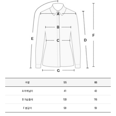
구분
55
66
A 어깨넓이
41
43
B 가슴둘레
108
116
F 총길이
58
59