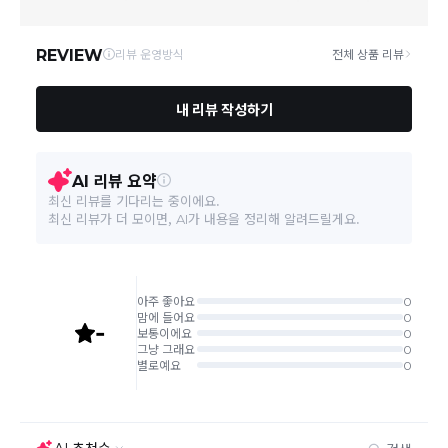
택배로 배송
이 이루어집니다.
주문취소는 '주문접수' 상태에서만 가능합니다.
오프라인 동시판매로 인해 결제 후 재고부족으로 인한 품절 취소가
발생 될 수 있습니다.
교환/반품 접수는
수령 후 익일부터 사이트에서 직접 접수
가능하
며, 제품
배
송완료
일
로부터 7일 이내
에만 가능합니다.(7일 이후는
반품 불가합니다)
'구매확정' 클릭한 경우 구매의사 반영이 되어 교환 및 반품이 불가
능하니 이점 참고해주시기 바랍니다.
사이트 접수시 자동 CJ대한통운 회수 진행되며, 타택배 착불로 보
내주시는경우 자동 반송됩니다.
(
반송지: 경기도 여주시 점동면 장여로 545(원부리 204-6번지)
바바패션 물류센터
)
교환은 같은 제품의 한하여 사이즈만 가능합니다.
교환 접수 후 품절이 발생 될 수 있으며, 이로 인한 무상 환불처리는
불가능합니다.
같은 주문번호의 반품시에만 합포장 해주셔야 하며, 개별 포장시에
는 추가 접수 요청을 해주셔야 가능합니다.(별도입고시 택배비 추가
발생)
취소/교환/
같은 주문번호의 상품을 부분 발송 받아보셨어도 반품시에는 합포
반품
장 해주셔야 추가 택배비 발생되지 않습니다.
맞교환은 불가능
하며, 수령하신 상품이 반송지로 입고된 후 요청하
신 교환상품이 배송됩니다.