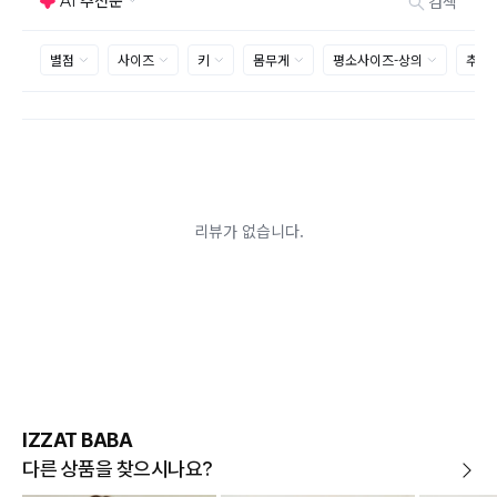
사이즈 및 디자인, 색상으로 인한 반품은 제품의 불량이 아닌 부분
으로 제품하자로 접수하여 보내주시는경우 택배비 차감 후 환불 진
행되는점 참고부탁드립니다.
제품의 불량, 오배송으로 인한 교환/반품 시 택배비는 본사에서 부
담하며, 상품 확인 후 처리해드리고 있습니다.
(수령 후 3일 내 고객센터 또는 1:1게시판으로 신청해주시기 바랍니
다.)
교환/반품이 불가능한 경우
교환/반품 가능 기간을 초과하였을 경우
고객님의 귀책 사유로 상품이 훼손된 경우
시간의 경과 또는 일부 소비에 의해 재판매가 곤란할 정도로 상품
등의 가치가 현저히 감소된 경우
상품의 TAG, 스티커, 옷걸이, 폴릭백,케이스 등을 훼손 및 분실한 경
우
환불승인: 반송장 배송완료일로부터 영업일 3-5일내에 물류 입고
확인 후 이루어지나, 이벤트 및 반품량에 따라 영업일 최대 15일 소
요될수 있는점 참고부탁드립니다.
현금
결제 시 : 주문취소 확인 후 영업일 기준 1일~3일내 요청계좌
환불
로 환불되며 '한국사이버결제(KCP)'로 입금됩니다.
카드
결제 시 : 주문취소 확인 후 카드사 매출 취소까지 영업일 기준
IZZAT BABA
3일~5일정도 소요됩니다. (해당 카드사 사정에 따라 지연될 수 있
습니다.)
다른 상품을 찾으시나요?