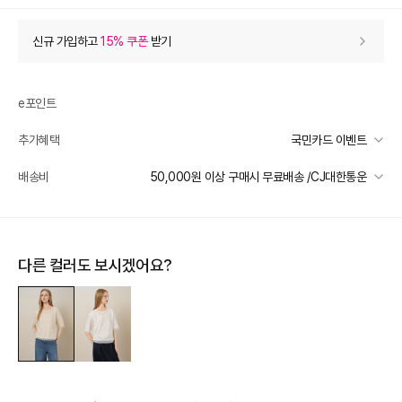
상품 할인
(자동적용)
신규 가입하고
15% 쿠폰
받기
10% 상품 할인
-49,800
0
등급 할인
e포인트
추가혜택
국민카드 이벤트
추가 할인
0
국민카드 이벤트
배송비
50,000원 이상 구매시 무료배송 /CJ대한통운
e포인트 (보유 : 0P)
0
선착순 2천명! 15만원 이상 구매 시, 5% 즉시 추가 할인
바바캐시 1% 할인
- 0
일반배송
카드별 무이자 할부 안내
50000 미만
3,000
50000 이상
무료배송
498,000
–
0
=
498,000
원
다른 컬러도 보시겠어요?
제주 도서산간 지역
추가 배송비 책정
배송 가능 지역
전국