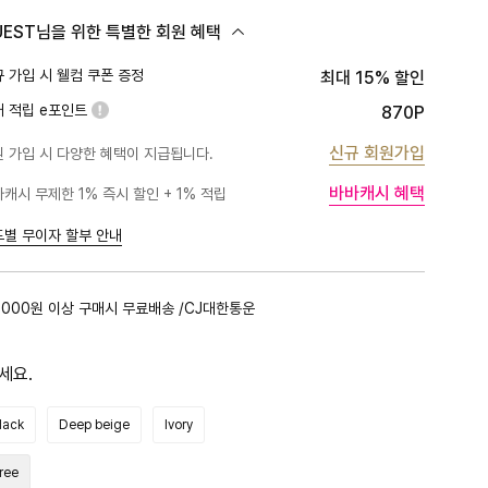
UEST님을 위한 특별한 회원 혜택
 가입 시 웰컴 쿠폰 증정
최대 15% 할인
대 적립 e포인트
870P
신규 회원가입
 가입 시 다양한 혜택이 지급됩니다.
바바캐시 혜택
캐시 무제한 1% 즉시 할인 + 1% 적립
PLATINUM
1%
BLACK
1%
드별 무이자 할부 안내
GOLD
1%
RED
1%
,000원 이상 구매시 무료배송 /CJ대한통운
PINK
0.5%
세요.
lack
Deep beige
Ivory
ree