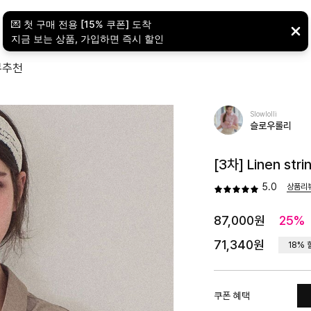
뷰
추천
Slowlolli
슬로우롤리
[3차] Linen stri
5.0
상품리
87,000원
25%
71,340원
18%
쿠폰 혜택