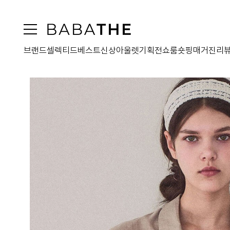
브랜드
셀렉티드
베스트
신상
아울렛
기획전
쇼룸
숏핑
매거진
리