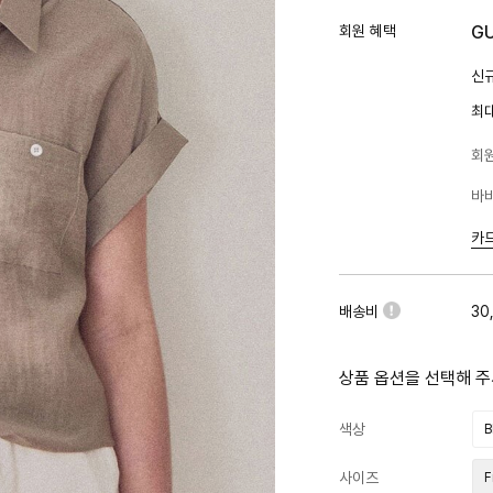
회원 혜택
G
신규
최
회원
바바
카
배송비
30
상품 옵션을 선택해 주
색상
B
사이즈
F