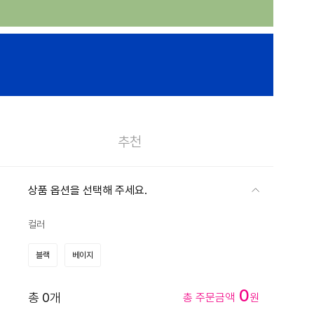
추천
상품 옵션을 선택해 주세요.
컬러
블랙
베이지
0
총
0
개
총 주문금액
원