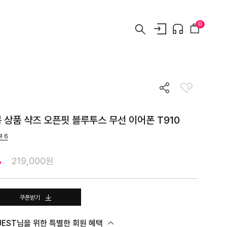
0
봉 상품 샥즈 오픈핏 블루투스 무선 이어폰 T910
뷰
6
%
219,000원
쿠폰받기
UEST님을 위한 특별한 회원 혜택