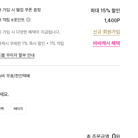
 가입 시 웰컴 쿠폰 증정
최대 15% 할인
대 적립 e포인트
1,400P
신규 회원가입
 가입 시 다양한 혜택이 지급됩니다.
바바캐시 혜택
캐시 무제한 1% 즉시 할인 + 1% 적립
PLATINUM
1%
BLACK
1%
드별 무이자 할부 안내
GOLD
1%
RED
1%
송비 무료/한진택배
PINK
0.5%
세요.
블랙
베이지
0
총 주문금액
원