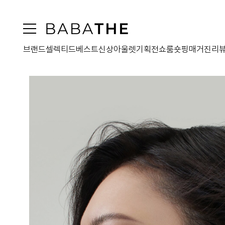
브랜드
셀렉티드
베스트
신상
아울렛
기획전
쇼룸
숏핑
매거진
리