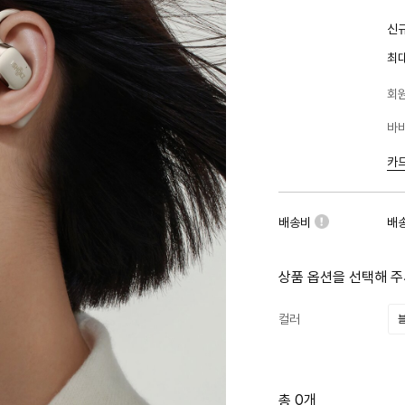
신규
최
회원
바바
카
배송비
배
상품 옵션을 선택해 주
컬러
총 0개