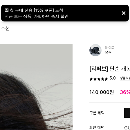
뷰
추천
SHOKZ
샥즈
[리퍼브] 단순 개
5.0
상품리
140,000원
36
쿠폰 혜택
회원 혜택
G