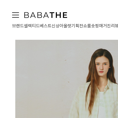
브랜드
셀렉티드
베스트
신상
아울렛
기획전
쇼룸
숏핑
매거진
리