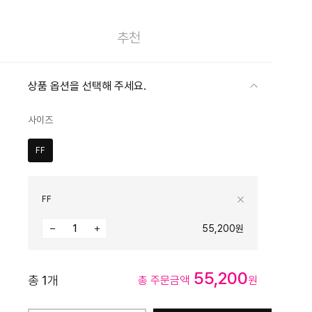
추천
상품 옵션을 선택해 주세요.
사이즈
FF
FF
55,200원
55,200
총
1
개
총 주문금액
원