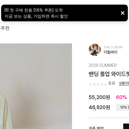
뷰
추천
THE TILBURY
더틸버리
2026 SUMMER
밴딩 롤업 와이드핏 
0.0
상품리
55,200원
60%
46,920원
15%
쿠폰 혜택