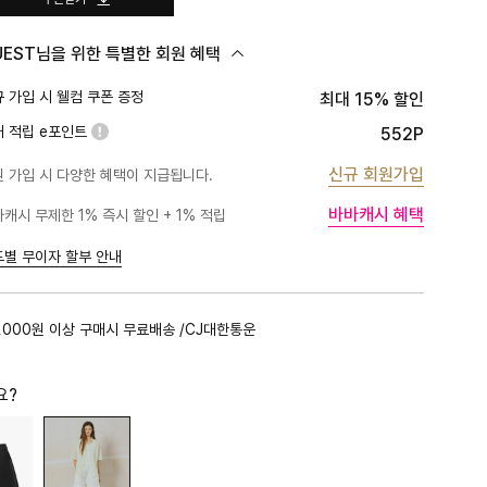
UEST님을 위한 특별한 회원 혜택
 가입 시 웰컴 쿠폰 증정
최대 15% 할인
대 적립 e포인트
552P
신규 회원가입
 가입 시 다양한 혜택이 지급됩니다.
바바캐시 혜택
캐시 무제한 1% 즉시 할인 + 1% 적립
PLATINUM
1%
BLACK
1%
드별 무이자 할부 안내
GOLD
1%
RED
1%
,000원 이상 구매시 무료배송 /CJ대한통운
PINK
0.5%
요?