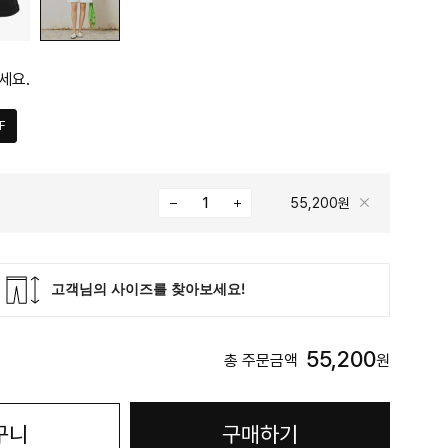
세요.
F
55,200원
55,200
총 주문금액
원
구니
구매하기