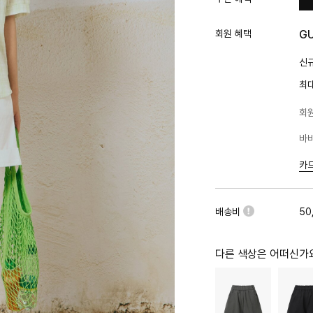
회원 혜택
G
신규
최
회원
바바
카
배송비
50
다른 색상은 어떠신가