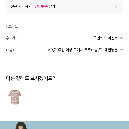
상품 할인
(자동적용)
신규 가입하고
15% 쿠폰
받기
60% 상품 할인
-70,800
0
등급 할인
e포인트
추가혜택
국민카드 이벤트
상품 쿠폰 할인
- 7,080
국민카드 이벤트
배송비
50,000원 이상 구매시 무료배송 /CJ대한통운
[더틸버리] 바바데이 15%
- 7080
받기
선착순 2천명! 15만원 이상 구매 시, 5% 즉시 추가 할인
[더틸버리] 9% 신상 상품쿠폰
- 4250
받기
일반배송
카드별 무이자 할부 안내
50000 미만
3,000
50000 이상
무료배송
추가 할인
0
다른 컬러도 보시겠어요?
제주 도서산간 지역
추가 배송비 책정
e포인트 (보유 : 0P)
0
배송 가능 지역
바바캐시 1% 할인
- 0
전국
118,000
–
0
=
118,000
원