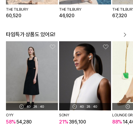
THE TILBURY
THE TILBURY
THE TILBUR
60,520
46,920
67,320
타임특가 상품도 있어요!
40
:
28
:
39
40
:
28
:
39
OYY
SONY
LOUNGE GR
58%
54,280
21%
395,100
88%
14,4