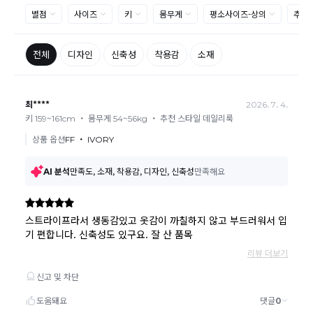
제품의 불량, 오배송으로 인한 교환/반품 시 택배비는 본사에서 부
담하며, 상품 확인 후 처리해드리고 있습니다.
(수령 후 3일 내 고객센터 또는 1:1게시판으로 신청해주시기 바랍니
다.)
교환/반품이 불가능한 경우
교환/반품 가능 기간을 초과하였을 경우
고객님의 귀책 사유로 상품이 훼손된 경우
시간의 경과 또는 일부 소비에 의해 재판매가 곤란할 정도로 상품
등의 가치가 현저히 감소된 경우
상품의 TAG, 스티커, 옷걸이, 폴릭백,케이스 등을 훼손 및 분실한 경
우
환불승인: 반송장 배송완료일로부터 영업일 3-5일내에 물류 입고
확인 후 이루어지나, 이벤트 및 반품량에 따라 영업일 최대 15일 소
요될수 있는점 참고부탁드립니다.
현금
결제 시 : 주문취소 확인 후 영업일 기준 1일~3일내 요청계좌
환불
로 환불되며 '한국사이버결제(KCP)'로 입금됩니다.
카드
결제 시 : 주문취소 확인 후 카드사 매출 취소까지 영업일 기준
3일~5일정도 소요됩니다. (해당 카드사 사정에 따라 지연될 수 있
습니다.)