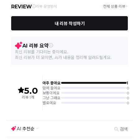
주문취소는 '주문접수' 상태에서만 가능합니다.
오프라인 동시판매로 인해 결제 후 재고부족으로 인한 품절 취소가 발생
될 수 있습니다.
교환/반품 접수는
수령 후 익일부터 사이트에서 직접 접수
가능하
며, 제품 배송완료
일로부터 7일 이내
에만 가능합니다.(7일 이후는
반품 불가합니다)
'구매확정' 클릭한 경우 구매의사 반영이 되어 교환 및 반품이 불가
능하니 이점 참고해주시기 바랍니다.
사이트 접수시 자동 CJ대한통운 회수 진행되며, 타택배 착불로 보
내주시는경우 자동 반송됩니다.
(
반송지: 경기도 여주시 점동면 장여로 545(원부리 204-6번지)
바바패션 물류센터
)
교환은 같은 제품의 한하여 사이즈만 가능합니다.
교환 접수 후 품절이 발생 될 수 있으며, 이로 인한 무상 환불처리는 불가능
합니다.
같은 주문번호의 반품시에만 합포장 해주셔야 하며, 개별 포장시에
는 추가 접수 요청을 해주셔야 가능합니다.(별도입고시 택배비 추가
발생)
취소/교환/
같은 주문번호의 상품을 부분 발송 받아보셨어도 반품시에는 합포
반품
장 해주셔야 추가 택배비 발생되지 않습니다.
맞교환은 불가능
하며, 수령하신 상품이 반송지로 입고된 후 요청하
신 교환상품이 배송됩니다.
사이즈 및 디자인, 색상으로 인한 반품은 제품의 불량이 아닌 부분
으로 제품하자로 접수하여 보내주시는경우 택배비 차감 후 환불 진
행되는점 참고부탁드립니다.