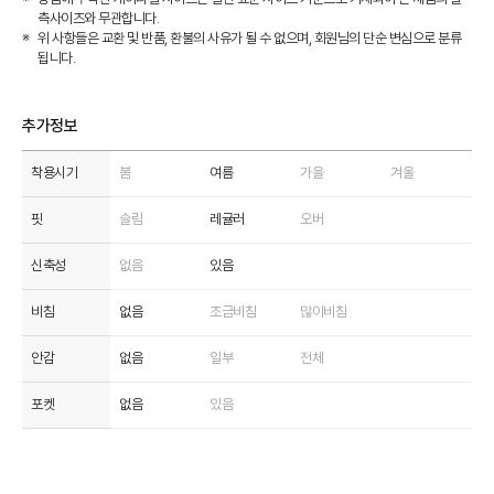
측사이즈와 무관합니다.
위 사항들은 교환 및 반품, 환불의 사유가 될 수 없으며, 회원님의 단순 변심으로 분류
됩니다.
추가정보
착용시기
봄
여름
가을
겨울
핏
슬림
레귤러
오버
신축성
없음
있음
비침
없음
조금비침
많이비침
안감
없음
일부
전체
포켓
없음
있음