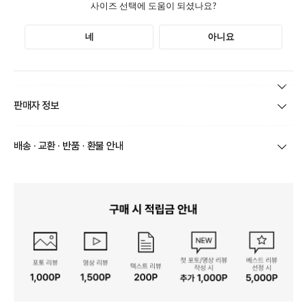
본 상품 정보의 내용은 공정거래위원회 '상품정보제공고시'에 따라 판매자가 직접 등록한
판매자 정보
것으로 해당 정보에 대한 책임은 판매자에게 있습니다.
상호/대표자
(주)바바패션_틸버리 / 문장우
배송 · 교환 · 반품 · 환불 안내
브랜드
더틸버리
당일
오전 8시 이후 주문
건의 경우
익일 주문서 확인
후 배송이 이루
어집니다.
사업자번호
211-86-30525
빠른 배송을 위해 준비되는 상품부터
부분 발송
진행 될 수 있습니
다.
통신판매업 신고
20161522
당사 계약택배는 CJ대한통운이며, 배송비는 5만원 이상 구매 시 배
배송
송비는 무료이나, 도서 산간은 추가 배송비/도선료가 발생합니다.
연락처
결제완료 후 평균 3~5일(토요일 및 공휴일 제외) 이내에 배송 시작
02-1800-8878
되며, 매장 수급 제품의 경우에는 7~10일정도 소요될 수 있습니다.
일부 상품의 경우
매장에서 직접 배송
이 이루어지며
대한통운 외 타
영업소재지
06531 서울 서초구 신반포로 339 논현빌딩, 바바더닷컴
택배로 배송
이 이루어집니다.