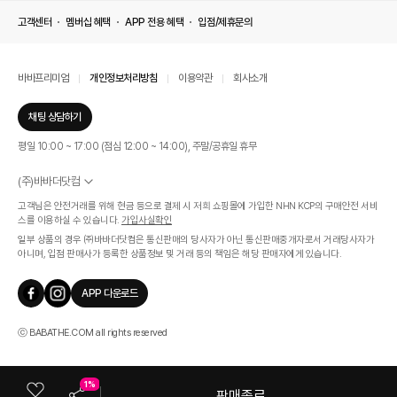
고객센터
멤버십 혜택
APP 전용 혜택
입점/제휴문의
바바프리미엄
개인정보처리방침
이용약관
회사소개
채팅 상담하기
평일 10:00 ~ 17:00 (점심 12:00 ~ 14:00), 주말/공휴일 휴무
(주)바바더닷컴
서울특별시 서초구 신반포로 339, 논현빌딩 (대표이사 : 문인식)
고객님은 안전거래를 위해 현금 등으로 결제 시 저희 쇼핑몰에 가입한 NHN KCP의 구매안전 서비
사업자 등록번호 569-86-01308
스를 이용하실 수 있습니다.
가입사실확인
통신판매업신고번호 제 2019 - 서울 서초 - 1268호
일부 상품의 경우 ㈜바바더닷컴은 통신판매의 당사자가 아닌 통신판매중개자로서 거래당사자가
개인정보관리책임자 : 김효영
아니며, 입점 판매사가 등록한 상품정보 및 거래 등의 책임은 해당 판매자에게 있습니다.
인증범위
온라인 쇼핑몰 서비스(바바더닷컴)
APP 다운로드
유효기간
2024.07.17 ~ 2027.07.16
ⓒ BABATHE.COM all rights reserved
1%
판매종료