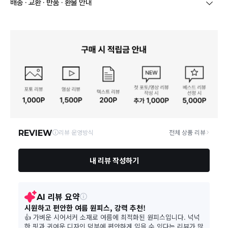
배송 · 교환 · 반품 · 환불 안내
브랜드
더틸버리
당일
오전 8시 이후 주문
건의 경우
익일 주문서 확인
후 배송이 이루
어집니다.
사업자번호
211-86-30525
빠른 배송을 위해 준비되는 상품부터
부분 발송
진행 될 수 있습니
다.
통신판매업 신고
20161522
당사 계약택배는 CJ대한통운이며, 배송비는 5만원 이상 구매 시 배
배송
송비는 무료이나, 도서 산간은 추가 배송비/도선료가 발생합니다.
연락처
결제완료 후 평균 3~5일(토요일 및 공휴일 제외) 이내에 배송 시작
02-1800-8878
되며, 매장 수급 제품의 경우에는 7~10일정도 소요될 수 있습니다.
일부 상품의 경우
매장에서 직접 배송
이 이루어지며
대한통운 외 타
영업소재지
06531 서울 서초구 신반포로 339 논현빌딩, 바바더닷컴
택배로 배송
이 이루어집니다.
주문취소는 '주문접수' 상태에서만 가능합니다.
오프라인 동시판매로 인해 결제 후 재고부족으로 인한 품절 취소가 발생
될 수 있습니다.
교환/반품 접수는
수령 후 익일부터 사이트에서 직접 접수
가능하
며, 제품 배송완료
일로부터 7일 이내
에만 가능합니다.(7일 이후는
반품 불가합니다)
'구매확정' 클릭한 경우 구매의사 반영이 되어 교환 및 반품이 불가
능하니 이점 참고해주시기 바랍니다.
사이트 접수시 자동 CJ대한통운 회수 진행되며, 타택배 착불로 보
내주시는경우 자동 반송됩니다.
(
반송지: 경기도 여주시 점동면 장여로 545(원부리 204-6번지)