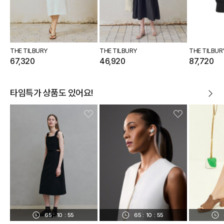
THE TILBURY
THE TILBURY
THE TILBUR
67,320
46,920
87,720
타임특가 상품도 있어요!
65
:
10
:
53
65
:
10
:
53