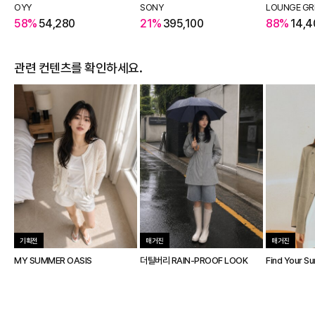
OYY
SONY
LOUNGE GR
58%
54,280
21%
395,100
88%
14,4
관련 컨텐츠를 확인하세요.
기획전
매거진
매거진
MY SUMMER OASIS
더틸버리 RAIN-PROOF LOOK
Find Your S