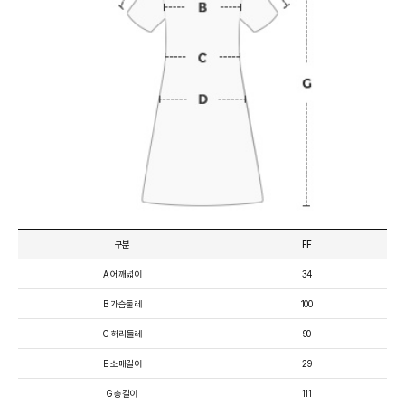
구분
FF
A 어깨넓이
34
B 가슴둘레
100
C 허리둘레
90
E 소매길이
29
G 총길이
111