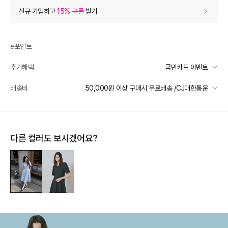
상품 할인
(자동적용)
신규 가입하고
15% 쿠폰
받기
60% 상품 할인
-70,800
0
등급 할인
e포인트
추가혜택
국민카드 이벤트
상품 쿠폰 할인
- 7,080
국민카드 이벤트
배송비
50,000원 이상 구매시 무료배송 /CJ대한통운
[더틸버리] 바바데이 15%
- 7080
받기
선착순 2천명! 15만원 이상 구매 시, 5% 즉시 추가 할인
[더틸버리] 14% 신상 상품쿠폰
- 6610
받기
일반배송
카드별 무이자 할부 안내
50000 미만
3,000
50000 이상
무료배송
추가 할인
0
다른 컬러도 보시겠어요?
제주 도서산간 지역
추가 배송비 책정
e포인트 (보유 : 0P)
0
배송 가능 지역
바바캐시 1% 할인
- 0
전국
118,000
–
0
=
118,000
원