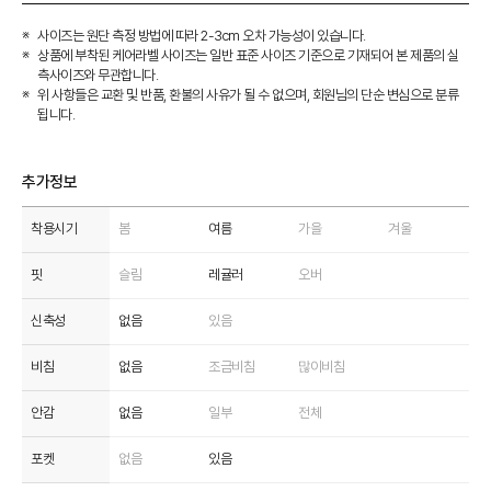
사이즈는 원단 측정 방법에 따라 2-3cm 오차 가능성이 있습니다.
상품에 부착된 케어라벨 사이즈는 일반 표준 사이즈 기준으로 기재되어 본 제품의 실
측사이즈와 무관합니다.
위 사항들은 교환 및 반품, 환불의 사유가 될 수 없으며, 회원님의 단순 변심으로 분류
됩니다.
추가정보
착용시기
봄
여름
가을
겨울
핏
슬림
레귤러
오버
신축성
없음
있음
비침
없음
조금비침
많이비침
안감
없음
일부
전체
포켓
없음
있음