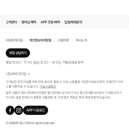
고객센터
멤버십 혜택
APP 전용 혜택
입점/제휴문의
바바프리미엄
개인정보처리방침
이용약관
회사소개
채팅 상담하기
평일 10:00 ~ 17:00 (점심 12:00 ~ 14:00), 주말/공휴일 휴무
(주)바바더닷컴
서울특별시 서초구 신반포로 339, 논현빌딩 (대표이사 : 문인식)
고객님은 안전거래를 위해 현금 등으로 결제 시 저희 쇼핑몰에 가입한 NHN KCP의 구매안전 서비
사업자 등록번호 569-86-01308
스를 이용하실 수 있습니다.
가입사실확인
통신판매업신고번호 제 2019 - 서울 서초 - 1268호
일부 상품의 경우 ㈜바바더닷컴은 통신판매의 당사자가 아닌 통신판매중개자로서 거래당사자가
개인정보관리책임자 : 김효영
아니며, 입점 판매사가 등록한 상품정보 및 거래 등의 책임은 해당 판매자에게 있습니다.
인증범위
온라인 쇼핑몰 서비스(바바더닷컴)
APP 다운로드
유효기간
2024.07.17 ~ 2027.07.16
ⓒ BABATHE.COM all rights reserved