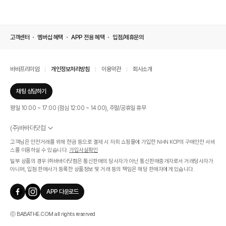
고객센터
멤버십 혜택
APP 전용 혜택
입점/제휴문의
바바프리미엄
개인정보처리방침
이용약관
회사소개
채팅 상담하기
평일 10:00 ~ 17:00 (점심 12:00 ~ 14:00), 주말/공휴일 휴무
(주)바바더닷컴
서울특별시 서초구 신반포로 339, 논현빌딩 (대표이사 : 문인식)
고객님은 안전거래를 위해 현금 등으로 결제 시 저희 쇼핑몰에 가입한 NHN KCP의 구매안전 서비
사업자 등록번호 569-86-01308
스를 이용하실 수 있습니다.
가입사실확인
통신판매업신고번호 제 2019 - 서울 서초 - 1268호
일부 상품의 경우 ㈜바바더닷컴은 통신판매의 당사자가 아닌 통신판매중개자로서 거래당사자가
개인정보관리책임자 : 김효영
아니며, 입점 판매사가 등록한 상품정보 및 거래 등의 책임은 해당 판매자에게 있습니다.
인증범위
온라인 쇼핑몰 서비스(바바더닷컴)
APP 다운로드
유효기간
2024.07.17 ~ 2027.07.16
ⓒ BABATHE.COM all rights reserved