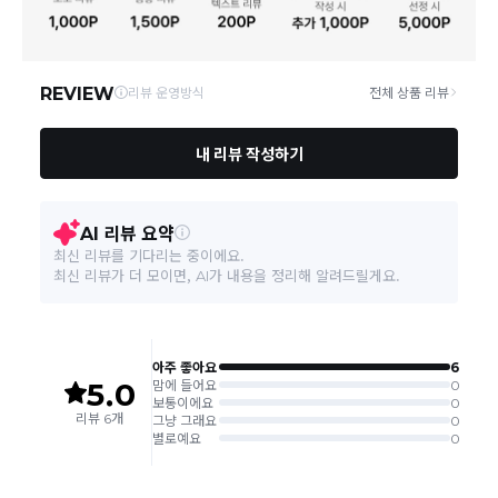
되며, 매장 수급 제품의 경우에는 7~10일정도 소요될 수 있습니다.
일부 상품의 경우
매장에서 직접 배송
이 이루어지며
대한통운 외 타
영업소재지
06531 서울 서초구 신반포로 339 논현빌딩, 바바더닷컴
택배로 배송
이 이루어집니다.
주문취소는 '주문접수' 상태에서만 가능합니다.
오프라인 동시판매로 인해 결제 후 재고부족으로 인한 품절 취소가 발생
될 수 있습니다.
교환/반품 접수는
수령 후 익일부터 사이트에서 직접 접수
가능하
며, 제품 배송완료
일로부터 7일 이내
에만 가능합니다.(7일 이후는
반품 불가합니다)
'구매확정' 클릭한 경우 구매의사 반영이 되어 교환 및 반품이 불가
능하니 이점 참고해주시기 바랍니다.
사이트 접수시 자동 CJ대한통운 회수 진행되며, 타택배 착불로 보
내주시는경우 자동 반송됩니다.
(
반송지: 경기도 여주시 점동면 장여로 545(원부리 204-6번지)
바바패션 물류센터
)
교환은 같은 제품의 한하여 사이즈만 가능합니다.
교환 접수 후 품절이 발생 될 수 있으며, 이로 인한 무상 환불처리는 불가능
합니다.
같은 주문번호의 반품시에만 합포장 해주셔야 하며, 개별 포장시에
는 추가 접수 요청을 해주셔야 가능합니다.(별도입고시 택배비 추가
발생)
취소/교환/
같은 주문번호의 상품을 부분 발송 받아보셨어도 반품시에는 합포
반품
장 해주셔야 추가 택배비 발생되지 않습니다.
맞교환은 불가능
하며, 수령하신 상품이 반송지로 입고된 후 요청하