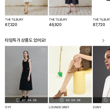
THE TILBURY
THE TILBURY
THE TILBUR
67,320
46,920
87,720
타임특가 상품도 있어요!
43
:
04
:
35
43
:
04
:
35
OYY
LOUNGE GREY
SONY