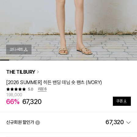
코디·세트
THE TILBURY
[2026 SUMMER] 히든 밴딩 데님 숏 팬츠 (IVORY)
리뷰
6
5.0
198,000
66%
67,320
쿠폰
67,320
신규회원 할인가