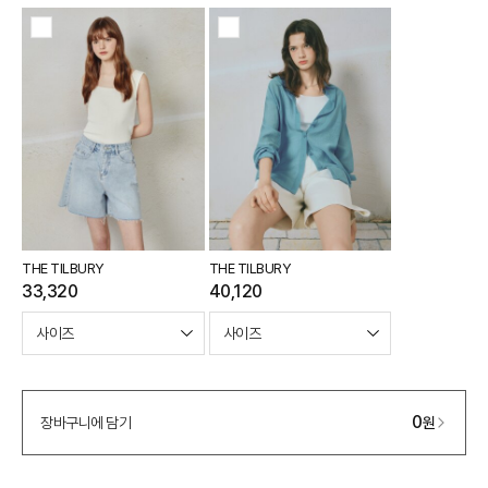
바바캐시 1% 할인
- 0
198,000
–
0
=
198,000
원
THE TILBURY
THE TILBURY
33,320
40,120
0
장바구니에 담기
원