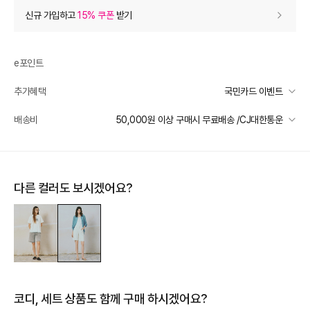
상품 할인
(자동적용)
신규 가입하고
15% 쿠폰
받기
60% 상품 할인
-118,800
0
등급 할인
e포인트
추가혜택
국민카드 이벤트
상품 쿠폰 할인
- 11,880
국민카드 이벤트
배송비
50,000원 이상 구매시 무료배송 /CJ대한통운
[더틸버리] 바바데이 15%
- 11880
받기
선착순 2천명! 15만원 이상 구매 시, 5% 즉시 추가 할인
[더틸버리] 9% 신상 상품쿠폰
- 7130
받기
일반배송
카드별 무이자 할부 안내
50000 미만
3,000
50000 이상
무료배송
장바구니 쿠폰
- 8,078
다른 컬러도 보시겠어요?
제주 도서산간 지역
추가 배송비 책정
[8월1주] 더틸버리 바바데이
- 8,078
받기
배송 가능 지역
프리미엄 웰컴쿠폰팩 (15%, 최대 10만원)
가입
전국
추가 할인
0
코디, 세트 상품도 함께 구매 하시겠어요?
e포인트 (보유 : 0P)
0