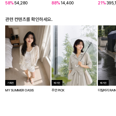
58%
54,280
88%
14,400
21%
395,
관련 컨텐츠를 확인하세요.
기획전
매거진
매거진
MY SUMMER OASIS
주안 PICK
더틸버리 RAIN