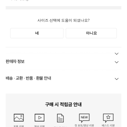
본 상품 정보의 내용은 공정거래위원회 '상품정보제공고시'에 따라 판매자가 직접 등록한
판매자 정보
것으로 해당 정보에 대한 책임은 판매자에게 있습니다.
상호/대표자
(주)바바패션_틸버리 / 문장우
배송 · 교환 · 반품 · 환불 안내
브랜드
더틸버리
당일
오전 8시 이후 주문
건의 경우
익일 주문서 확인
후 배송이 이루
어집니다.
사업자번호
211-86-30525
빠른 배송을 위해 준비되는 상품부터
부분 발송
진행 될 수 있습니
다.
통신판매업 신고
20161522
당사 계약택배는 CJ대한통운이며, 배송비는 5만원 이상 구매 시 배
배송
송비는 무료이나, 도서 산간은 추가 배송비/도선료가 발생합니다.
연락처
결제완료 후 평균 3~5일(토요일 및 공휴일 제외) 이내에 배송 시작
02-1800-8878