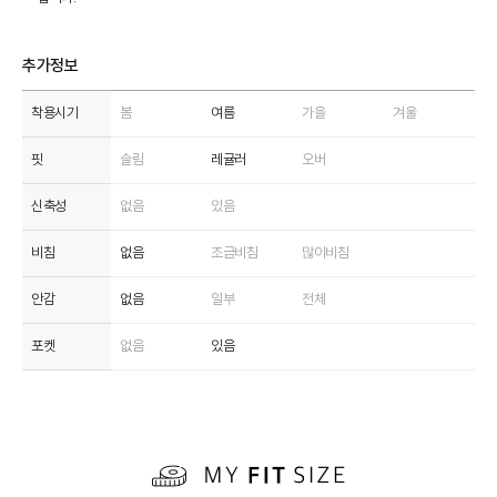
추가정보
착용시기
봄
여름
가을
겨울
핏
슬림
레귤러
오버
신축성
없음
있음
비침
없음
조금비침
많이비침
안감
없음
일부
전체
포켓
없음
있음