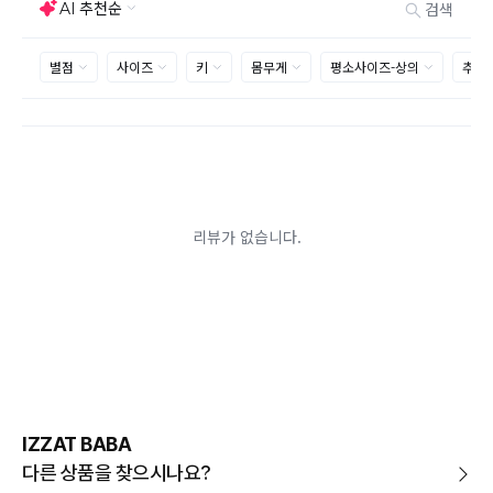
사이즈 및 디자인, 색상으로 인한 반품은 제품의 불량이 아닌 부분
으로 제품하자로 접수하여 보내주시는경우 택배비 차감 후 환불 진
행되는점 참고부탁드립니다.
제품의 불량, 오배송으로 인한 교환/반품 시 택배비는 본사에서 부
담하며, 상품 확인 후 처리해드리고 있습니다.
(수령 후 3일 내 고객센터 또는 1:1게시판으로 신청해주시기 바랍니
다.)
교환/반품이 불가능한 경우
교환/반품 가능 기간을 초과하였을 경우
고객님의 귀책 사유로 상품이 훼손된 경우
시간의 경과 또는 일부 소비에 의해 재판매가 곤란할 정도로 상품
등의 가치가 현저히 감소된 경우
상품의 TAG, 스티커, 옷걸이, 폴릭백,케이스 등을 훼손 및 분실한 경
우
환불승인: 반송장 배송완료일로부터 영업일 3-5일내에 물류 입고
확인 후 이루어지나, 이벤트 및 반품량에 따라 영업일 최대 15일 소
요될수 있는점 참고부탁드립니다.
현금
결제 시 : 주문취소 확인 후 영업일 기준 1일~3일내 요청계좌
환불
로 환불되며 '한국사이버결제(KCP)'로 입금됩니다.
카드
결제 시 : 주문취소 확인 후 카드사 매출 취소까지 영업일 기준
IZZAT BABA
3일~5일정도 소요됩니다. (해당 카드사 사정에 따라 지연될 수 있
습니다.)
다른 상품을 찾으시나요?