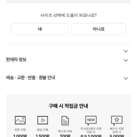
본 상품 정보의 내용은 공정거래위원회 '상품정보제공고시'에 따라 판매자가 직접 등록한
판매자 정보
것으로 해당 정보에 대한 책임은 판매자에게 있습니다.
상호/대표자
(주)바바패션_아이잗바바 / 문장우
배송 · 교환 · 반품 · 환불 안내
브랜드
아이잗바바
당일
오전 8시 이후 주문
건의 경우
익일 주문서 확인
후 배송이 이루
어집니다.
사업자번호
211-86-30525
빠른 배송을 위해 준비되는 상품부터
부분 발송
진행 될 수 있습니
다.
통신판매업 신고
20161522
당사 계약택배는 CJ대한통운이며, 배송비는 5만원 이상 구매 시 배
배송
송비는 무료이나, 도서 산간은 추가 배송비/도선료가 발생합니다.
연락처
결제완료 후 평균 3~5일(토요일 및 공휴일 제외) 이내에 배송 시작
02-1800-8878
되며, 매장 수급 제품의 경우에는 7~10일정도 소요될 수 있습니다.