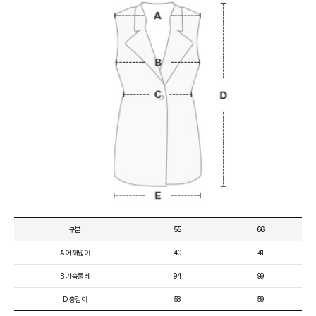
구분
55
66
A 어깨넓이
40
41
B 가슴둘레
94
99
D 총길이
58
59