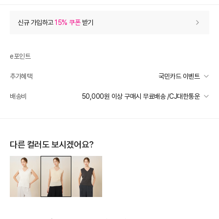
상품 할인
(자동적용)
신규 가입하고
15% 쿠폰
받기
10% 상품 할인
-29,800
0
등급 할인
e포인트
추가혜택
국민카드 이벤트
추가 할인
0
국민카드 이벤트
배송비
50,000원 이상 구매시 무료배송 /CJ대한통운
e포인트 (보유 : 0P)
0
선착순 2천명! 15만원 이상 구매 시, 5% 즉시 추가 할인
바바캐시 1% 할인
- 0
일반배송
카드별 무이자 할부 안내
50000 미만
3,000
50000 이상
무료배송
298,000
–
0
=
298,000
원
다른 컬러도 보시겠어요?
제주 도서산간 지역
추가 배송비 책정
배송 가능 지역
전국