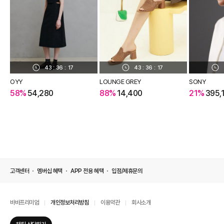
43
:
36
:
17
43
:
36
:
17
OYY
LOUNGE GREY
SONY
58%
54,280
88%
14,400
21%
395,
고객센터
멤버십 혜택
APP 전용 혜택
입점/제휴문의
바바프리미엄
개인정보처리방침
이용약관
회사소개