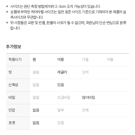
사이즈는 원단 측정 방법에 따라 2-3cm 오차 가능성이 있습니다.
상품에 부착된 케어라벨 사이즈는 일반 표준 사이즈 기준으로 기재되어 본 제품의 실
측사이즈와 무관합니다.
위 사항들은 교환 및 반품, 환불의 사유가 될 수 없으며, 회원님의 단순 변심으로 분류
됩니다.
추가정보
착용시기
봄
여름
가을
겨울
핏
슬림
레귤러
오버
신축성
없음
있음
비침
없음
조금비침
많이비침
안감
없음
일부
전체
포켓
없음
있음