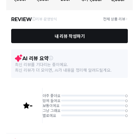
일부 상품의 경우
매장에서 직접 배송
이 이루어지며
대한통운 외 타
영업소재지
06531 서울 서초구 신반포로 339 논현빌딩
택배로 배송
이 이루어집니다.
주문취소는 '주문접수' 상태에서만 가능합니다.
오프라인 동시판매로 인해 결제 후 재고부족으로 인한 품절 취소가
발생 될 수 있습니다.
교환/반품 접수는
수령 후 익일부터 사이트에서 직접 접수
가능하
며, 제품
배
송완료
일
로부터 7일 이내
에만 가능합니다.(7일 이후는
반품 불가합니다)
'구매확정' 클릭한 경우 구매의사 반영이 되어 교환 및 반품이 불가
능하니 이점 참고해주시기 바랍니다.
사이트 접수시 자동 CJ대한통운 회수 진행되며, 타택배 착불로 보
내주시는경우 자동 반송됩니다.
(
반송지: 경기도 여주시 점동면 장여로 545(원부리 204-6번지)
바바패션 물류센터
)
교환은 같은 제품의 한하여 사이즈만 가능합니다.
교환 접수 후 품절이 발생 될 수 있으며, 이로 인한 무상 환불처리는
불가능합니다.
같은 주문번호의 반품시에만 합포장 해주셔야 하며, 개별 포장시에
는 추가 접수 요청을 해주셔야 가능합니다.(별도입고시 택배비 추가
발생)
취소/교환/
같은 주문번호의 상품을 부분 발송 받아보셨어도 반품시에는 합포
반품
장 해주셔야 추가 택배비 발생되지 않습니다.
맞교환은 불가능
하며, 수령하신 상품이 반송지로 입고된 후 요청하
신 교환상품이 배송됩니다.