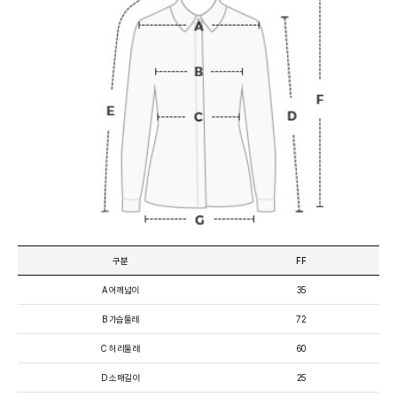
구분
FF
A 어깨넓이
35
B 가슴둘레
72
C 허리둘레
60
D 소매길이
25