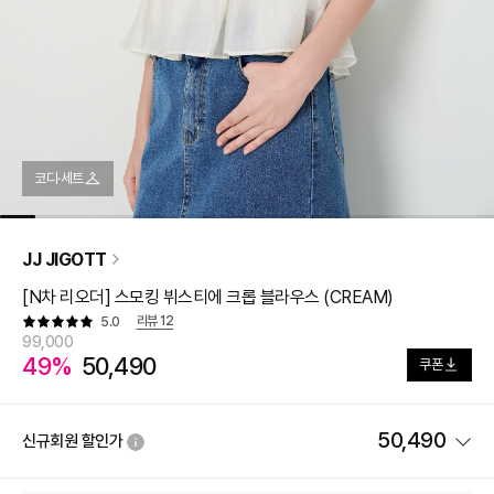
코디·세트
JJ JIGOTT
[N차 리오더] 스모킹 뷔스티에 크롭 블라우스 (CREAM)
리뷰
12
5.0
99,000
49%
50,490
쿠폰
50,490
신규회원 할인가