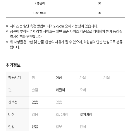
F 총길이
50
G 밑단둘레
90
사이즈는 원단 측정 방법에 따라 2-3cm 오차 가능성이 있습니다.
상품에 부착된 케어라벨 사이즈는 일반 표준 사이즈 기준으로 기재되어 본 제품의 실
측사이즈와 무관합니다.
위 사항들은 교환 및 반품, 환불의 사유가 될 수 없으며, 회원님의 단순 변심으로 분류
됩니다.
추가정보
착용시기
봄
여름
가을
겨울
핏
슬림
레귤러
오버
신축성
없음
있음
비침
없음
조금비침
많이비침
안감
없음
일부
전체