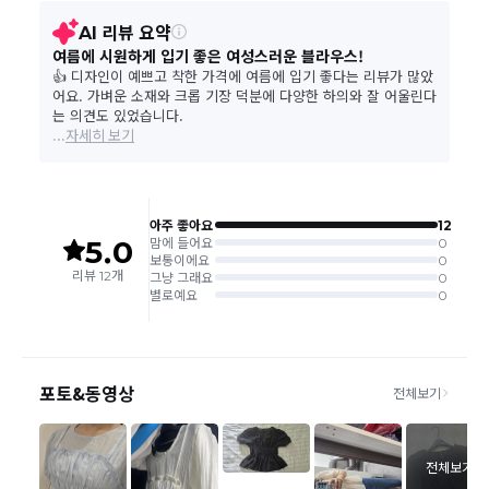
사이트 접수시 자동 CJ대한통운 회수 진행되며, 타택배 착불로 보
내주시는경우 자동 반송됩니다.
(
반송지: 경기도 여주시 점동면 장여로 545(원부리 204-6번지)
바바패션 물류센터
)
교환은 같은 제품의 한하여 사이즈만 가능합니다.
같은 주문번호의 반품시에만 합포장 해주셔야 하며, 개별 포장시에
는 추가 접수 요청을 해주셔야 가능합니다.(별도입고시 택배비 추가
발생)
같은 주문번호의 상품을 부분 발송 받아보셨어도 반품시에는 합포
장 해주셔야 추가 택배비 발생되지 않습니다.
교환/반품
맞교환은 불가능
하며, 수령하신 상품이 반송지로 입고된 후 요청하
신 교환상품이 배송됩니다.
사이즈 및 디자인, 색상으로 인한 반품은 제품의 불량이 아닌 부분
으로 제품하자로 접수하여 보내주시는경우 택배비 차감 후 환불 진
행되는점 참고부탁드립니다.
제품의 불량, 오배송으로 인한 교환/반품 시 택배비는 본사에서 부
담하며, 상품 확인 후 처리해드리고 있습니다.
(수령 후 3일 내 고객센터 또는 1:1게시판으로 신청해주시기 바랍니
다.)
교환/반품이 불가능한 경우
교환/반품 가능 기간을 초과하였을 경우
고객님의 귀책 사유로 상품이 훼손된 경우
시간의 경과 또는 일부 소비자에 의해 재판매가 곤란할 정도로 상품
등의 가치가 현저히 감소된 경우