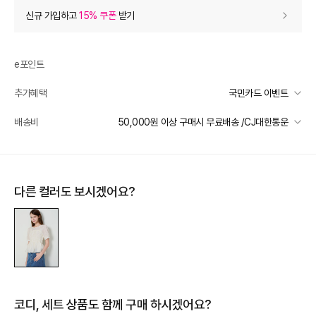
상품 할인
(자동적용)
신규 가입하고
15% 쿠폰
받기
40% 상품 할인
-39,600
0
등급 할인
e포인트
추가혜택
국민카드 이벤트
상품 쿠폰 할인
- 8,910
국민카드 이벤트
배송비
50,000원 이상 구매시 무료배송 /CJ대한통운
JJ지고트 15% 쿠폰
- 8910
받기
선착순 2천명! 15만원 이상 구매 시, 5% 즉시 추가 할인
일반배송
추가 할인
0
카드별 무이자 할부 안내
50000 미만
3,000
50000 이상
무료배송
다른 컬러도 보시겠어요?
e포인트 (보유 : 0P)
0
제주 도서산간 지역
추가 배송비 책정
바바캐시 1% 할인
- 0
배송 가능 지역
전국
99,000
–
0
=
99,000
원
코디, 세트 상품도 함께 구매 하시겠어요?