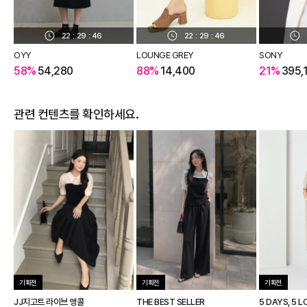
22
:
29
:
45
22
:
29
:
45
OYY
LOUNGE GREY
SONY
58%
54,280
88%
14,400
21%
395,
관련 컨텐츠를 확인하세요.
기획전
기획전
기획전
JJ지고트 라이브 앵콜
THE BEST SELLER
5 DAYS, 5 