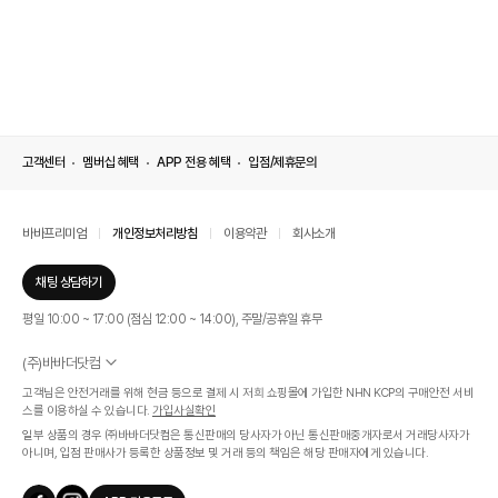
고객센터
멤버십 혜택
APP 전용 혜택
입점/제휴문의
바바프리미엄
개인정보처리방침
이용약관
회사소개
채팅 상담하기
평일 10:00 ~ 17:00 (점심 12:00 ~ 14:00), 주말/공휴일 휴무
(주)바바더닷컴
서울특별시 서초구 신반포로 339, 논현빌딩 (대표이사 : 문인식)
고객님은 안전거래를 위해 현금 등으로 결제 시 저희 쇼핑몰에 가입한 NHN KCP의 구매안전 서비
사업자 등록번호 569-86-01308
스를 이용하실 수 있습니다.
가입사실확인
통신판매업신고번호 제 2019 - 서울 서초 - 1268호
일부 상품의 경우 ㈜바바더닷컴은 통신판매의 당사자가 아닌 통신판매중개자로서 거래당사자가
개인정보관리책임자 : 김효영
아니며, 입점 판매사가 등록한 상품정보 및 거래 등의 책임은 해당 판매자에게 있습니다.
인증범위
온라인 쇼핑몰 서비스(바바더닷컴)