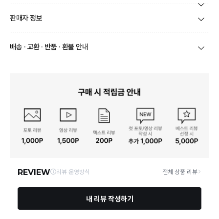
본 상품 정보의 내용은 공정거래위원회 '상품정보제공고시'에 따라 판매자가 직접 등록한
판매자 정보
것으로 해당 정보에 대한 책임은 판매자에게 있습니다.
상호/대표자
(주)바바패션_JJ지고트 / 문장우
배송 · 교환 · 반품 · 환불 안내
브랜드
JJ지고트
당일
오전 8시 이후 주문
건의 경우
익일 주문서 확인
후 배송이 이루
어집니다.
사업자번호
211-86-30525
빠른 배송을 위해 준비되는 상품부터
부분 발송
진행 될 수 있습니
다.
통신판매업 신고
2016-서울서초-1522
당사 계약택배는 CJ대한통운이며, 배송비는 5만원 이상 구매 시 배
배송
송비는 무료이나, 도서 산간은 추가 배송비/도선료가 발생합니다.
연락처
결제완료 후 평균 3~5일(토요일 및 공휴일 제외) 이내에 배송 시작
02-1800-8878
되며, 매장 수급 제품의 경우에는 7~10일정도 소요될 수 있습니다.
일부 상품의 경우
매장에서 직접 배송
이 이루어지며
대한통운 외 타
영업소재지
06531 서울 서초구 신반포로 339 (잠원동, 논현빌딩)
택배로 배송
이 이루어집니다.
주문취소는 '주문접수' 상태에서만 가능합니다.
교환/반품 접수는
수령 후 익일부터 사이트에서 직접 접수
가능하
며, 제품
배송완료일로부터 7일 이내
에만 가능합니다.(7일 이후는
반품 불가합니다)
'구매확정' 클릭한 경우 구매의사 반영이 되어 교환 및 반품이 불가
능하니 이점 참고해주시기 바랍니다.