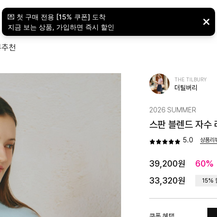
뷰
추천
THE TILBURY
더틸버리
2026 SUMMER
스판 블렌드 자수 라
5.0
상품리
39,200원
60%
33,320원
15%
쿠폰 혜택