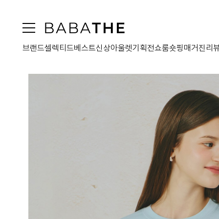
브랜드
셀렉티드
베스트
신상
아울렛
기획전
쇼룸
숏핑
매거진
리