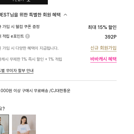
UEST님을 위한 특별한 회원 혜택
 가입 시 웰컴 쿠폰 증정
최대 15% 할인
대 적립 e포인트
392P
신규 회원가입
 가입 시 다양한 혜택이 지급됩니다.
바바캐시 혜택
캐시 무제한 1% 즉시 할인 + 1% 적립
PLATINUM
1%
BLACK
1%
드별 무이자 할부 안내
GOLD
1%
RED
1%
,000원 이상 구매시 무료배송 /CJ대한통운
PINK
0.5%
요?