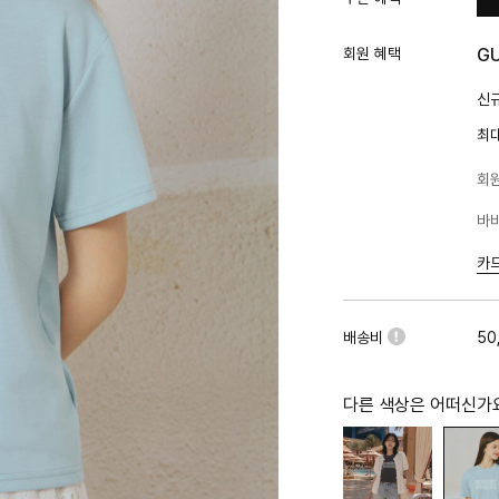
회원 혜택
G
신규
최
회원
바바
카
배송비
50
다른 색상은 어떠신가