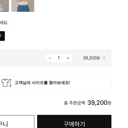
세요.
F
39,200원
39,200
총 주문금액
원
구니
구매하기