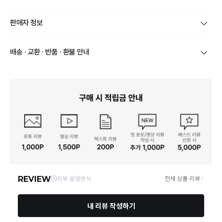
제품코드
6OXLASH28
판매자 정보
제품 주소재
상품상세참조
상호/대표자
식스오엑스 / 허준
배송 · 교환 · 반품 · 환불 안내
색상
상품상세참조
브랜드
레이디스앤
상품별로 상품 특성 및 배송지에 따라 배송유형 및 소요
치수(발길이, 굽높이)
상품상세참조
기간이 달라집니다.
사업자번호
431-28-00912
일부 주문상품 또는 예약상품의 경우 기본 배송일 외에
제조자, 수입품의 경우 수
추가 배송 소요일이 발생될 수 있습니다.
상품상세참조
입자를 함께 표기
통신판매업 신고
제2026-고양일산동-0216호
동일 브랜드의 상품이라도 상품별 출고일시가 달라 각각
배송정보
배송될 수 있습니다.
제조국
상품상세참조
연락처
010-6590-1713
택배 배송기일은 재고상황, 택배사 사정 및 배송지(해외
상품, 제주/도서산간지역)에 따라 약간의 지연이 발생할
수 있습니다.
취급시 주의사항
상품상세참조
영업소재지
10401 경기 고양시 일산동구 무궁화로 20-18 508-50호
상품의 배송비는 공급업체의 정책에 따라 다르며, 공휴일
및 휴일은 배송이 불가합니다.
품질보증기준
상품상세참조
상품하자 이외 사이즈, 색상교환 등 단순 변심에 의한 교
A/S 책임자와 전화번호
상품상세참조
환/반품 택배비는 고객부담으로 왕복택배비가 발생합니
다. (전자상거래 등에서의 소비자보호에 관한 법률 제18
조(청약 철회등)9항에 의거 소비자의 사정에 의한 청약
본 상품 정보의 내용은 공정거래위원회 '상품정보제공고시'에 따라 판매자가 직접 등록한
철회 시 택배비는 소비자 부담입니다.)
것으로 해당 정보에 대한 책임은 판매자에게 있습니다.