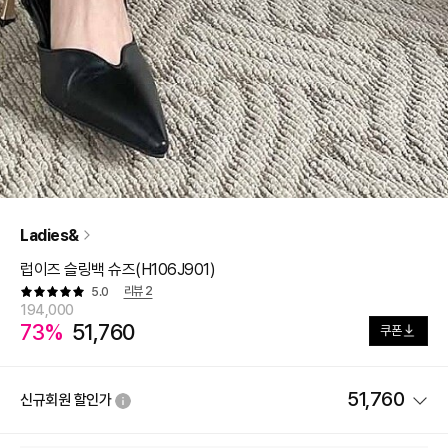
Ladies&
럽이즈 슬링백 슈즈(H106J901)
리뷰
2
5.0
194,000
73%
51,760
쿠폰
51,760
신규회원 할인가