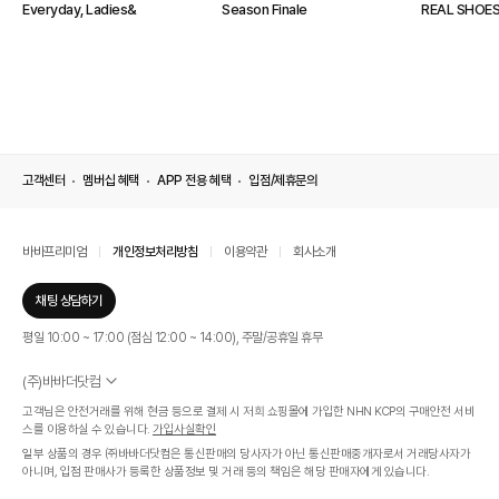
Everyday, Ladies&
Season Finale
REAL SHOES
고객센터
멤버십 혜택
APP 전용 혜택
입점/제휴문의
바바프리미엄
개인정보처리방침
이용약관
회사소개
채팅 상담하기
평일 10:00 ~ 17:00 (점심 12:00 ~ 14:00), 주말/공휴일 휴무
(주)바바더닷컴
서울특별시 서초구 신반포로 339, 논현빌딩 (대표이사 : 문인식)
고객님은 안전거래를 위해 현금 등으로 결제 시 저희 쇼핑몰에 가입한 NHN KCP의 구매안전 서비
사업자 등록번호 569-86-01308
스를 이용하실 수 있습니다.
가입사실확인
통신판매업신고번호 제 2019 - 서울 서초 - 1268호
일부 상품의 경우 ㈜바바더닷컴은 통신판매의 당사자가 아닌 통신판매중개자로서 거래당사자가
개인정보관리책임자 : 김효영
아니며, 입점 판매사가 등록한 상품정보 및 거래 등의 책임은 해당 판매자에게 있습니다.