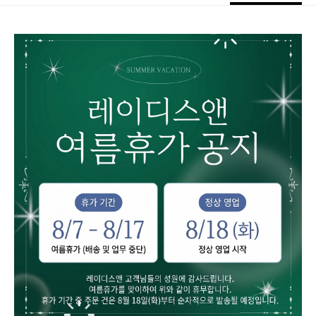
바바캐시 1% 할인
- 0
194,000
–
0
=
194,000
원