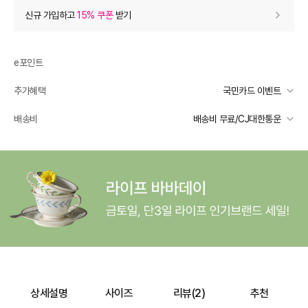
상품 할인
(자동적용)
신규 가입하고
15% 쿠폰
받기
69% 상품 할인
-133,100
0
등급 할인
e포인트
추가혜택
국민카드 이벤트
상품 쿠폰 할인
- 9,140
국민카드 이벤트
배송비
배송비 무료/CJ대한통운
레이디스앤 15% 쿠폰
- 9140
받기
선착순 2천명! 15만원 이상 구매 시, 5% 즉시 추가 할인
일반배송
장바구니 쿠폰
- 3,000
카드별 무이자 할부 안내
-
무료배송
[슈즈/잡화] 써머 시즌 한정 쿠폰
- 3,000
받기
배송 가능 지역
전국
[슈즈/잡화] 써머 시즌 한정 쿠폰
- 1,000
받기
프리미엄 웰컴쿠폰팩 (15%, 최대 10만원)
가입
추가 할인
0
상세설명
사이즈
리뷰(
2
)
추천
e포인트 (보유 : 0P)
0