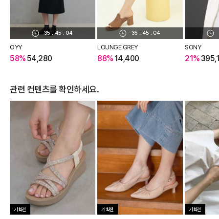
35
:
45
:
03
35
:
45
:
03
OYY
LOUNGE GREY
SONY
58%
54,280
88%
14,400
21%
395,
관련 컨텐츠를 확인하세요.
기획전
기획전
기획전