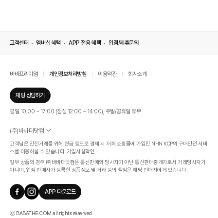
고객센터
멤버십 혜택
APP 전용 혜택
입점/제휴문의
바바프리미엄
개인정보처리방침
이용약관
회사소개
채팅 상담하기
평일 10:00 ~ 17:00 (점심 12:00 ~ 14:00), 주말/공휴일 휴무
(주)바바더닷컴
서울특별시 서초구 신반포로 339, 논현빌딩 (대표이사 : 문인식)
고객님은 안전거래를 위해 현금 등으로 결제 시 저희 쇼핑몰에 가입한 NHN KCP의 구매안전 서비
사업자 등록번호 569-86-01308
스를 이용하실 수 있습니다.
가입사실확인
통신판매업신고번호 제 2019 - 서울 서초 - 1268호
일부 상품의 경우 ㈜바바더닷컴은 통신판매의 당사자가 아닌 통신판매중개자로서 거래당사자가
개인정보관리책임자 : 김효영
아니며, 입점 판매사가 등록한 상품정보 및 거래 등의 책임은 해당 판매자에게 있습니다.
인증범위
온라인 쇼핑몰 서비스(바바더닷컴)
APP 다운로드
유효기간
2024.07.17 ~ 2027.07.16
ⓒ BABATHE.COM all rights reserved