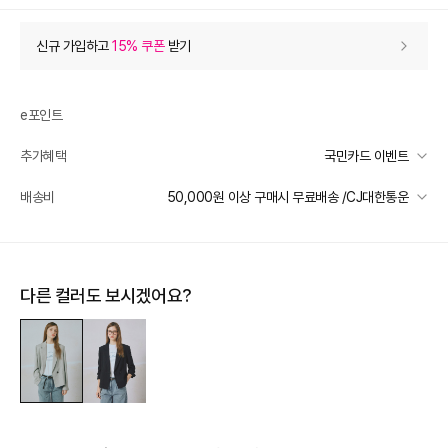
상품 할인
(자동적용)
신규 가입하고
15% 쿠폰
받기
60% 상품 할인
-226,800
0
등급 할인
e포인트
추가혜택
국민카드 이벤트
상품 쿠폰 할인
- 22,680
국민카드 이벤트
배송비
50,000원 이상 구매시 무료배송 /CJ대한통운
[더틸버리] 바바데이 15%
- 22680
받기
선착순 2천명! 15만원 이상 구매 시, 5% 즉시 추가 할인
[더틸버리] 9% 신상 상품쿠폰
- 13610
받기
일반배송
카드별 무이자 할부 안내
50000 미만
3,000
50000 이상
무료배송
장바구니 쿠폰
- 15,422
다른 컬러도 보시겠어요?
제주 도서산간 지역
추가 배송비 책정
[8월1주] 더틸버리 바바데이
- 15,422
받기
배송 가능 지역
[썸머 피날레] 바바패션
- 8,996
받기
전국
프리미엄 웰컴쿠폰팩 (15%, 최대 10만원)
가입
추가 할인
0