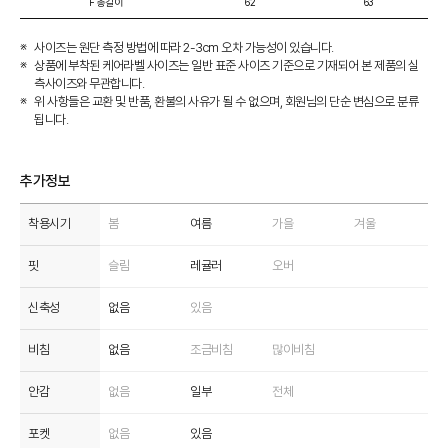
F 총길이
62
63
사이즈는 원단 측정 방법에 따라 2-3cm 오차 가능성이 있습니다.
상품에 부착된 케어라벨 사이즈는 일반 표준 사이즈 기준으로 기재되어 본 제품의 실
측사이즈와 무관합니다.
위 사항들은 교환 및 반품, 환불의 사유가 될 수 없으며, 회원님의 단순 변심으로 분류
됩니다.
추가정보
착용시기
봄
여름
가을
겨울
핏
슬림
레귤러
오버
신축성
없음
있음
비침
없음
조금비침
많이비침
안감
없음
일부
전체
포켓
없음
있음