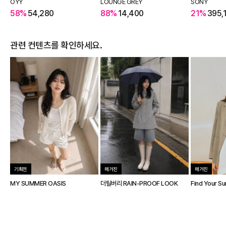
OYY
LOUNGE GREY
SONY
58%
54,280
88%
14,400
21%
395,
관련 컨텐츠를 확인하세요.
기획전
매거진
매거진
MY SUMMER OASIS
더틸버리 RAIN-PROOF LOOK
Find Your S