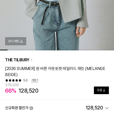
코디·세트
THE TILBURY
[2026 SUMMER] 원 버튼 아웃포켓 테일러드 재킷 (MELANGE
BEIGE)
리뷰
1
5.0
378,000
66%
128,520
쿠폰
128,520
신규회원 할인가