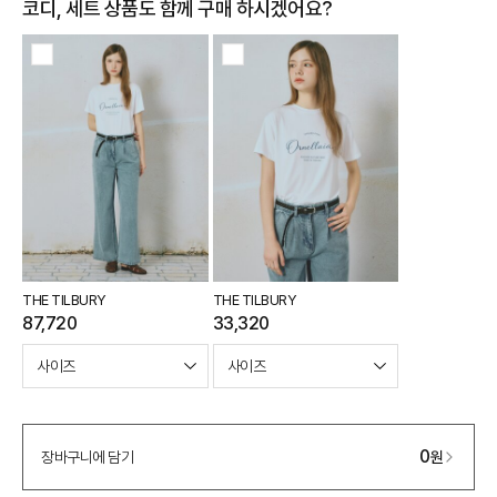
코디, 세트 상품도 함께 구매 하시겠어요?
e포인트 (보유 : 0P)
0
바바캐시 1% 할인
- 0
378,000
–
0
=
378,000
원
THE TILBURY
THE TILBURY
87,720
33,320
0
장바구니에 담기
원