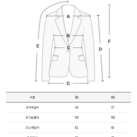
구분
55
66
A 어깨넓이
36
37
B 가슴둘레
100
105
D 소매길이
62
63