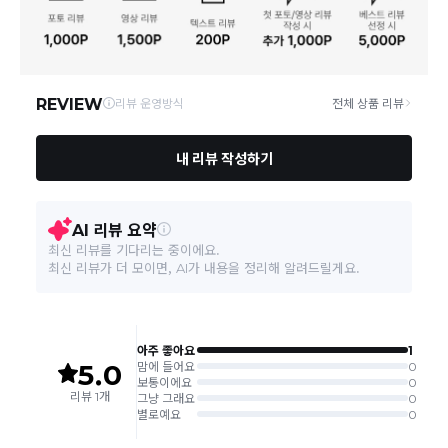
연락처
결제완료 후 평균 3~5일(토요일 및 공휴일 제외) 이내에 배송 시작
02-1800-8878
되며, 매장 수급 제품의 경우에는 7~10일정도 소요될 수 있습니다.
일부 상품의 경우
매장에서 직접 배송
이 이루어지며
대한통운 외 타
영업소재지
06531 서울 서초구 신반포로 339 논현빌딩, 바바더닷컴
택배로 배송
이 이루어집니다.
주문취소는 '주문접수' 상태에서만 가능합니다.
오프라인 동시판매로 인해 결제 후 재고부족으로 인한 품절 취소가 발생
될 수 있습니다.
교환/반품 접수는
수령 후 익일부터 사이트에서 직접 접수
가능하
며, 제품 배송완료
일로부터 7일 이내
에만 가능합니다.(7일 이후는
반품 불가합니다)
'구매확정' 클릭한 경우 구매의사 반영이 되어 교환 및 반품이 불가
능하니 이점 참고해주시기 바랍니다.
사이트 접수시 자동 CJ대한통운 회수 진행되며, 타택배 착불로 보
내주시는경우 자동 반송됩니다.
(
반송지: 경기도 여주시 점동면 장여로 545(원부리 204-6번지)
바바패션 물류센터
)
교환은 같은 제품의 한하여 사이즈만 가능합니다.
교환 접수 후 품절이 발생 될 수 있으며, 이로 인한 무상 환불처리는 불가능
합니다.
같은 주문번호의 반품시에만 합포장 해주셔야 하며, 개별 포장시에
는 추가 접수 요청을 해주셔야 가능합니다.(별도입고시 택배비 추가
발생)
취소/교환/
같은 주문번호의 상품을 부분 발송 받아보셨어도 반품시에는 합포
반품
장 해주셔야 추가 택배비 발생되지 않습니다.