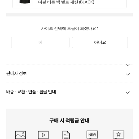
본 상품 정보의 내용은 공정거래위원회 '상품정보제공고시'에 따라 판매자가 직접 등록한
판매자 정보
것으로 해당 정보에 대한 책임은 판매자에게 있습니다.
상호/대표자
(주)바바패션_틸버리 / 문장우
배송 · 교환 · 반품 · 환불 안내
브랜드
더틸버리
당일
오전 8시 이후 주문
건의 경우
익일 주문서 확인
후 배송이 이루
어집니다.
사업자번호
211-86-30525
빠른 배송을 위해 준비되는 상품부터
부분 발송
진행 될 수 있습니
다.
통신판매업 신고
20161522
당사 계약택배는 CJ대한통운이며, 배송비는 5만원 이상 구매 시 배
배송
송비는 무료이나, 도서 산간은 추가 배송비/도선료가 발생합니다.