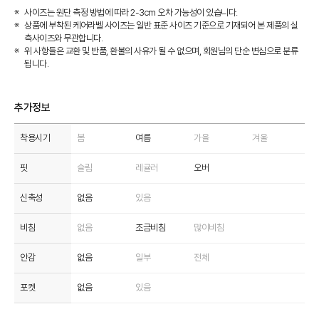
사이즈는 원단 측정 방법에 따라 2-3cm 오차 가능성이 있습니다.
상품에 부착된 케어라벨 사이즈는 일반 표준 사이즈 기준으로 기재되어 본 제품의 실
측사이즈와 무관합니다.
위 사항들은 교환 및 반품, 환불의 사유가 될 수 없으며, 회원님의 단순 변심으로 분류
됩니다.
추가정보
착용시기
봄
여름
가을
겨울
핏
슬림
레귤러
오버
신축성
없음
있음
비침
없음
조금비침
많이비침
안감
없음
일부
전체
포켓
없음
있음