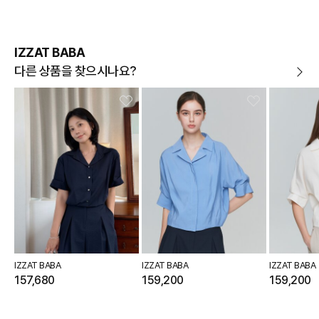
요될수 있는점 참고부탁드립니다.
현금
결제 시 : 주문취소 확인 후 영업일 기준 1일~3일내 요청계좌
환불
로 환불되며 '한국사이버결제(KCP)'로 입금됩니다.
카드
결제 시 : 주문취소 확인 후 카드사 매출 취소까지 영업일 기준
IZZAT BABA
3일~5일정도 소요됩니다. (해당 카드사 사정에 따라 지연될 수 있
습니다.)
다른 상품을 찾으시나요?
IZZAT BABA
IZZAT BABA
IZZAT BABA
157,680
159,200
159,200