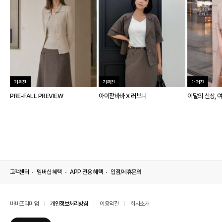
기획전
기획전
매거진
PRE-FALL PREVIEW
아이잗바바 X 러브니
이달의 신상, 
고객센터
멤버십 혜택
APP 전용 혜택
입점/제휴문의
바바프리미엄
개인정보처리방침
이용약관
회사소개