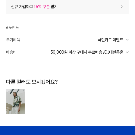
상품 할인
(자동적용)
신규 가입하고
15% 쿠폰
받기
60% 상품 할인
-298,800
0
등급 할인
e포인트
추가혜택
국민카드 이벤트
상품 쿠폰 할인
- 19,920
국민카드 이벤트
배송비
50,000원 이상 구매시 무료배송 /CJ대한통운
[아이잗바바OUTLET] 8월 상품쿠폰 10%
- 19920
받기
선착순 2천명! 15만원 이상 구매 시, 5% 즉시 추가 할인
일반배송
장바구니 쿠폰
- 26,892
카드별 무이자 할부 안내
50000 미만
3,000
50000 이상
무료배송
다른 컬러도 보시겠어요?
[48H] 프리미엄 브랜드
- 26,892
받기
제주 도서산간 지역
추가 배송비 책정
[썸머 피날레] 바바패션
- 10,000
받기
배송 가능 지역
프리미엄 웰컴쿠폰팩 (15%, 최대 10만원)
가입
전국
추가 할인
0
e포인트 (보유 : 0P)
0