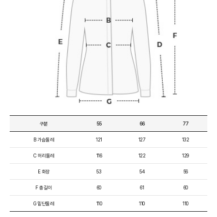
구분
55
66
77
B 가슴둘레
121
127
132
C 허리둘레
116
122
129
E 화장
53
54
56
F 총길이
60
61
60
G 밑단둘레
110
110
110