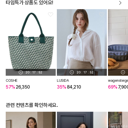
타임특가 상품도 있어요!
20
:
17
:
51
20
:
17
:
51
COSHE
LUSIDA
wagensteig
57%
26,350
35%
84,210
69%
7,90
관련 컨텐츠를 확인하세요.