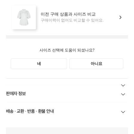
본 상품 정보의 내용은 공정거래위원회 '상품정보제공고시'에 따라 판매자가 직접 등록한
판매자 정보
것으로 해당 정보에 대한 책임은 판매자에게 있습니다.
상호/대표자
(주)바바패션_아이잗바바(OUTLET) / 문장우
배송 · 교환 · 반품 · 환불 안내
브랜드
아이잗바바(OUTLET)
당일
오전 8시 이후 주문
건의 경우
익일 주문서 확인
후 배송이 이루
어집니다.
사업자번호
211-86-30525