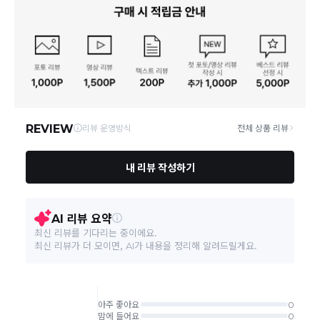
빠른 배송을 위해 준비되는 상품부터
부분 발송
진행 될 수 있습니
다.
통신판매업 신고
20190163
당사 계약택배는 CJ대한통운이며, 배송비는 5만원 이상 구매 시 배
배송
송비는 무료이나, 도서 산간은 추가 배송비/도선료가 발생합니다.
연락처
결제완료 후 평균 3~5일(토요일 및 공휴일 제외) 이내에 배송 시작
02-1800-8878
되며, 매장 수급 제품의 경우에는 7~10일정도 소요될 수 있습니다.
일부 상품의 경우
매장에서 직접 배송
이 이루어지며
대한통운 외 타
영업소재지
06531 서울 서초구 신반포로 339 논현빌딩
택배로 배송
이 이루어집니다.
주문취소는 '주문접수' 상태에서만 가능합니다.
오프라인 동시판매로 인해 결제 후 재고부족으로 인한 품절 취소가 발생
될 수 있습니다.
교환/반품 접수는
수령 후 익일부터 사이트에서 직접 접수
가능하
며, 제품
배송완료
일로부터
7일 이내
에만 가능합니다.(7일 이후는
반품불가합니다)
'구매확정' 클릭한 경우 구매의사 반영이 되어 교환 및 반품이 불가
능하니 이점 참고해주시기 바랍니다.
사이트 접수시 자동 CJ대한통운 회수 진행되며, 타택배 착불로 보
내주시는경우 자동 반송됩니다.
(
반송지: 경기도 여주시 점동면 장여로 545(원부리 204-6번지)
바바패션 물류센터
)
교환은 같은 제품의 한하여 사이즈만 가능합니다.
교환 접수 후 품절이 발생 될 수 있으며, 이로 인한 무상 환불처리는 불가능
합니다.
같은 주문번호의 반품시에만 합포장 해주셔야 하며, 개별 포장시에