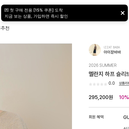
뷰
추천
IZZAT BABA
아이잗바바
2026 SUMMER
멜란지 하프 슬리브 
0.0
상품리
295,200원
10%
회원 혜택
G
신규