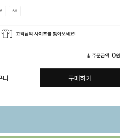
5
66
0
총 주문금액
원
구니
구매하기