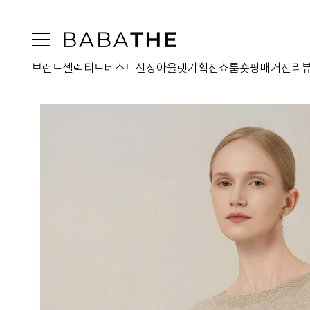
브랜드
셀렉티드
베스트
신상
아울렛
기획전
쇼룸
숏핑
매거진
리