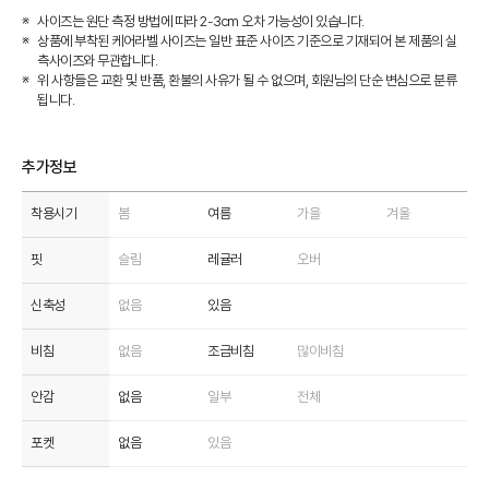
사이즈는 원단 측정 방법에 따라 2-3cm 오차 가능성이 있습니다.
상품에 부착된 케어라벨 사이즈는 일반 표준 사이즈 기준으로 기재되어 본 제품의 실
측사이즈와 무관합니다.
위 사항들은 교환 및 반품, 환불의 사유가 될 수 없으며, 회원님의 단순 변심으로 분류
됩니다.
추가정보
착용시기
봄
여름
가을
겨울
핏
슬림
레귤러
오버
신축성
없음
있음
비침
없음
조금비침
많이비침
안감
없음
일부
전체
포켓
없음
있음