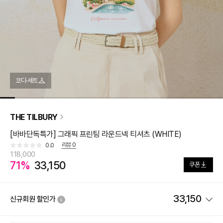
코디·세트
THE TILBURY
[바바단독특가] 그래픽 프린팅 라운드넥 티셔츠 (WHITE)
리뷰
0
0.0
118,000
71%
33,150
쿠폰
33,150
신규회원 할인가