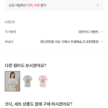
상품 할인
(자동적용)
신규 가입하고
15% 쿠폰
받기
67% 상품 할인
-79,000
0
등급 할인
e포인트
추가혜택
국민카드 이벤트
상품 쿠폰 할인
- 5,850
국민카드 이벤트
배송비
50,000원 이상 구매시 무료배송 /CJ대한통운
[더틸버리] 바바데이 15%
- 5850
받기
선착순 2천명! 15만원 이상 구매 시, 5% 즉시 추가 할인
[더틸버리] 14% 신상 상품쿠폰
- 5460
받기
일반배송
카드별 무이자 할부 안내
50000 미만
3,000
50000 이상
무료배송
추가 할인
0
다른 컬러도 보시겠어요?
제주 도서산간 지역
추가 배송비 책정
e포인트 (보유 : 0P)
0
배송 가능 지역
바바캐시 1% 할인
- 0
전국
118,000
–
0
=
118,000
원
코디, 세트 상품도 함께 구매 하시겠어요?