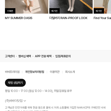
기획전
매거진
매거진
MY SUMMER OASIS
더틸버리 RAIN-PROOF LOOK
Find Your S
고객센터
멤버십 혜택
APP 전용 혜택
입점/제휴문의
바바프리미엄
개인정보처리방침
이용약관
회사소개
채팅 상담하기
평일 10:00 ~ 17:00 (점심 12:00 ~ 14:00), 주말/공휴일 휴무
(주)바바더닷컴
서울특별시 서초구 신반포로 339, 논현빌딩 (대표이사 : 문인식)
고객님은 안전거래를 위해 현금 등으로 결제 시 저희 쇼핑몰에 가입한 NHN KCP의 구매안전 서비
사업자 등록번호 569-86-01308