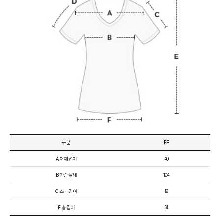
구분
FF
A 어깨넓이
40
B 가슴둘레
104
C 소매길이
16
E 총길이
61