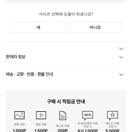
본 상품 정보의 내용은 공정거래위원회 '상품정보제공고시'에 따라 판매자가 직접 등록한
판매자 정보
것으로 해당 정보에 대한 책임은 판매자에게 있습니다.
상호/대표자
(주)바바패션_틸버리 / 문장우
배송 · 교환 · 반품 · 환불 안내
브랜드
더틸버리
당일
오전 8시 이후 주문
건의 경우
익일 주문서 확인
후 배송이 이루
어집니다.
사업자번호
211-86-30525
빠른 배송을 위해 준비되는 상품부터
부분 발송
진행 될 수 있습니
다.
통신판매업 신고
20161522
당사 계약택배는 CJ대한통운이며, 배송비는 5만원 이상 구매 시 배
배송
송비는 무료이나, 도서 산간은 추가 배송비/도선료가 발생합니다.
연락처
결제완료 후 평균 3~5일(토요일 및 공휴일 제외) 이내에 배송 시작
02-1800-8878
되며, 매장 수급 제품의 경우에는 7~10일정도 소요될 수 있습니다.
일부 상품의 경우
매장에서 직접 배송
이 이루어지며
대한통운 외 타