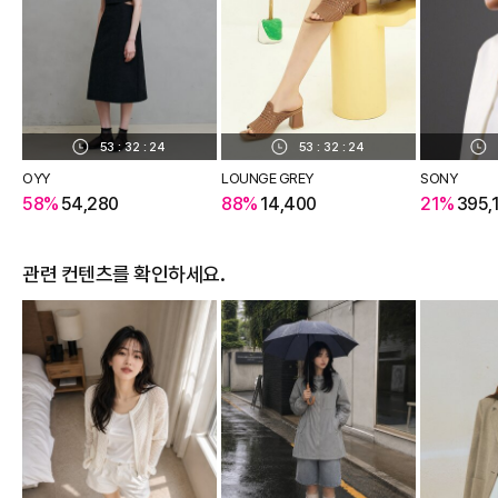
53
:
32
:
23
53
:
32
:
23
OYY
LOUNGE GREY
SONY
58%
54,280
88%
14,400
21%
395,
관련 컨텐츠를 확인하세요.