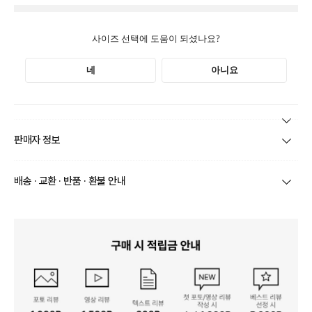
본 상품 정보의 내용은 공정거래위원회 '상품정보제공고시'에 따라 판매자가 직접 등록한
판매자 정보
것으로 해당 정보에 대한 책임은 판매자에게 있습니다.
상호/대표자
(주)바바패션_컬렉션 / 문장우
배송 · 교환 · 반품 · 환불 안내
브랜드
아이잗컬렉션
당일
오전 8시 이후 주문
건의 경우
익일 주문서 확인
후 배송이 이루
어집니다.
사업자번호
211-86-30525
빠른 배송을 위해 준비되는 상품부터
부분 발송
진행 될 수 있습니
다.
통신판매업 신고
20161522
당사 계약택배는 CJ대한통운이며, 배송비는 5만원 이상 구매 시 배
배송
송비는 무료이나, 도서 산간은 추가 배송비/도선료가 발생합니다.
연락처
결제완료 후 평균 3~5일(토요일 및 공휴일 제외) 이내에 배송 시작
02-1800-8878
되며, 매장 수급 제품의 경우에는 7~10일정도 소요될 수 있습니다.