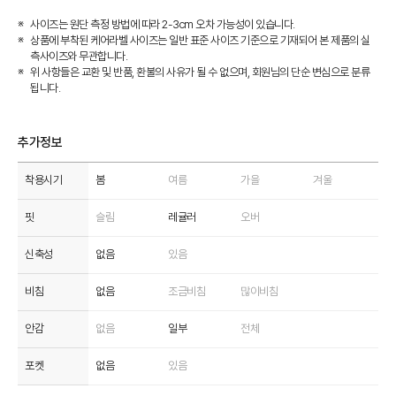
사이즈는 원단 측정 방법에 따라 2-3cm 오차 가능성이 있습니다.
상품에 부착된 케어라벨 사이즈는 일반 표준 사이즈 기준으로 기재되어 본 제품의 실
측사이즈와 무관합니다.
위 사항들은 교환 및 반품, 환불의 사유가 될 수 없으며, 회원님의 단순 변심으로 분류
됩니다.
추가정보
착용시기
봄
여름
가을
겨울
핏
슬림
레귤러
오버
신축성
없음
있음
비침
없음
조금비침
많이비침
안감
없음
일부
전체
포켓
없음
있음