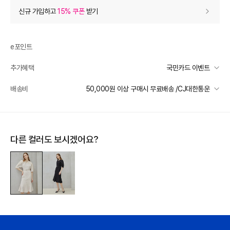
상품 할인
(자동적용)
신규 가입하고
15% 쿠폰
받기
10% 상품 할인
-79,800
0
등급 할인
e포인트
추가혜택
국민카드 이벤트
상품 쿠폰 할인
- 71,820
국민카드 이벤트
배송비
50,000원 이상 구매시 무료배송 /CJ대한통운
[아이잗컬렉션] 한정쿠폰
- 71820
받기
선착순 2천명! 15만원 이상 구매 시, 5% 즉시 추가 할인
일반배송
추가 할인
0
카드별 무이자 할부 안내
50000 미만
3,000
50000 이상
무료배송
다른 컬러도 보시겠어요?
e포인트 (보유 : 0P)
0
제주 도서산간 지역
추가 배송비 책정
바바캐시 1% 할인
- 0
배송 가능 지역
전국
798,000
–
0
=
798,000
원