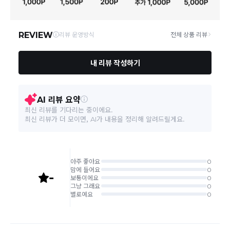
일부 상품의 경우
매장에서 직접 배송
이 이루어지며
대한통운 외 타
영업소재지
06531 서울 서초구 신반포로 339 3층 바바더닷컴
택배로 배송
이 이루어집니다.
주문취소는 '주문접수' 상태에서만 가능합니다.
오프라인 동시판매로 인해 결제 후 재고부족으로 인한 품절 취소가 발생
될 수 있습니다.
교환/반품 접수는
수령 후 익일부터 사이트에서 직접 접수
가능하
며, 제품
배송완료일로부터 7일 이내
에만 가능합니다.(7일 이후는
반품 불가합니다)
'구매확정' 클릭한 경우 구매의사 반영이 되어 교환 및 반품이 불가
능하니 이점 참고해주시기 바랍니다.
사이트 접수시 자동 CJ대한통운 회수 진행되며, 타택배 착불로 보
내주시는경우 자동 반송됩니다.
(
반송지: 경기도 여주시 점동면 장여로 545(원부리 204-6번지)
바바패션 물류센터
)
교환은 같은 제품의 한하여 사이즈만 가능합니다.
교환 접수 후 품절이 발생 될 수 있으며, 이로 인한 무상 환불처리는 불가능
합니다.
같은 주문번호의 반품시에만 합포장 해주셔야 하며, 개별 포장시에
는 추가 접수 요청을 해주셔야 가능합니다.(별도입고시 택배비 추가
발생)
취소/교환/
같은 주문번호의 상품을 부분 발송 받아보셨어도 반품시에는 합포
반품
장 해주셔야 추가 택배비 발생되지 않습니다.
맞교환은 불가능
하며, 수령하신 상품이 반송지로 입고된 후 요청하
신 교환상품이 배송됩니다.