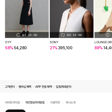
63
:
23
:
00
63
:
23
:
00
OYY
SONY
LOUNGE GR
58%
54,280
21%
395,100
88%
14,4
고객센터
멤버십 혜택
APP 전용 혜택
입점/제휴문의
바바프리미엄
개인정보처리방침
이용약관
회사소개