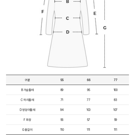
구분
55
66
77
B 가슴둘레
89
95
100
C 허리둘레
71
77
83
D 엉덩이둘레
94
100
107
F 화장
56
57
59
G 총길이
110
111
111