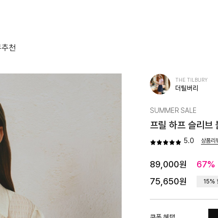
뷰
추천
THE TILBURY
더틸버리
SUMMER SALE
프릴 하프 슬리브 
5.0
상품리
89,000원
67%
75,650원
15%
쿠폰 혜택