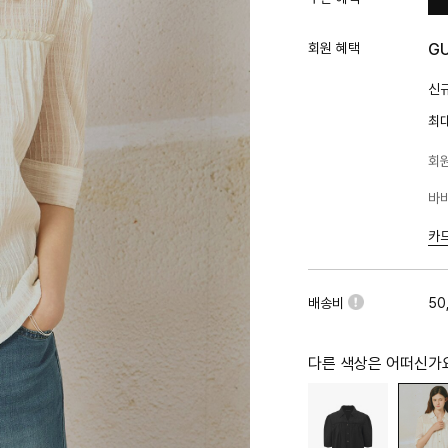
회원 혜택
G
신규
최
회원
바바
카
배송비
50
다른 색상은 어떠신가