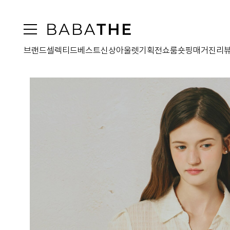
브랜드
셀렉티드
베스트
신상
아울렛
기획전
쇼룸
숏핑
매거진
리