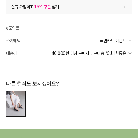
상품 할인
(자동적용)
신규 가입하고
15% 쿠폰
받기
0
등급 할인
e포인트
상품 쿠폰 할인
- 14,990
추가혜택
국민카드 이벤트
15% 쿠폰
- 14990
받기
국민카드 이벤트
배송비
40,000원 이상 구매시 무료배송 /CJ대한통운
12% 쿠폰
- 11990
받기
선착순 2천명! 15만원 이상 구매 시, 5% 즉시 추가 할인
일반배송
장바구니 쿠폰
카드별 무이자 할부 안내
- 5,095
40000 미만
3,000
40000 이상
무료배송
다른 컬러도 보시겠어요?
[썸머 피날레] 셀렉티드
- 5,095
받기
배송 가능 지역
[슈즈/잡화] 써머 시즌 한정 쿠폰
- 3,000
받기
전국
[슈즈/잡화] 써머 시즌 한정 쿠폰
- 1,000
받기
프리미엄 웰컴쿠폰팩 (15%, 최대 10만원)
가입
추가 할인
0