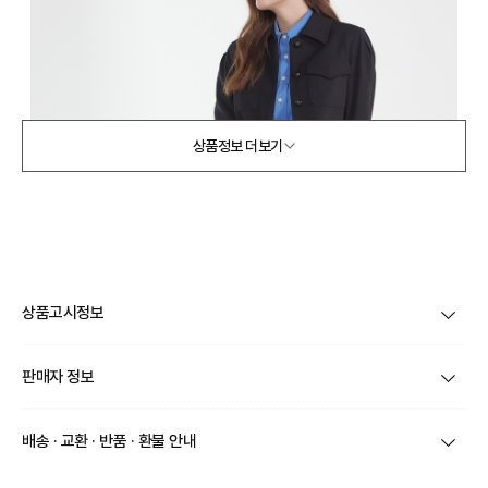
상품정보 더보기
상품고시정보
제품코드
PD1WSD638BP
판매자 정보
외부: 마이크로레더 / 내부: 실크터치 라이닝 (폴리에스
제품 주소재
터)
상호/대표자
주식회사 포스팀 (Posteam) / 박정훈
배송 · 교환 · 반품 · 환불 안내
색상
블랙페이턴트
브랜드
피카딜리