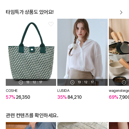
타임특가 상품도 있어요!
13
:
12
:
17
13
:
12
:
17
COSHE
LUSIDA
wagensteig
57%
26,350
35%
84,210
69%
7,90
관련 컨텐츠를 확인하세요.