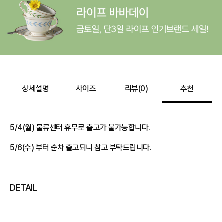
e포인트 (보유 : 0P)
0
바바캐시 1% 할인
- 0
99,900
–
0
=
99,900
원
상세설명
사이즈
리뷰(
0
)
추천
5/4(월) 물류센터 휴무로 출고가 불가능합니다.
5/6(수) 부터 순차 출고되니 참고 부탁드립니다.
DETAIL