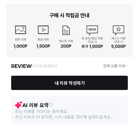
상품별로 상품 특성 및 배송지에 따라 배송유형 및 소요
기간이 달라집니다.
EU35(220~225),EU36(230),EU37(235~240),E
치수(발길이, 굽높이)
사업자번호
383-87-00207
U38(245),EU39(250~255),EU40(260)
일부 주문상품 또는 예약상품의 경우 기본 배송일 외에
추가 배송 소요일이 발생될 수 있습니다.
통신판매업 신고
2017-서울강남-00588호
제조자, 수입품의 경우 수
동일 브랜드의 상품이라도 상품별 출고일시가 달라 각각
Piccadilly company/㈜포스팀
입자를 함께 표기
배송정보
배송될 수 있습니다.
연락처
02-541-3968
택배 배송기일은 재고상황, 택배사 사정 및 배송지(해외
제조국
상품, 제주/도서산간지역)에 따라 약간의 지연이 발생할
브라질
수 있습니다.
영업소재지
06028 서울 강남구 가로수길 55-6 지하1층, 1층, 2층
상품의 배송비는 공급업체의 정책에 따라 다르며, 공휴일
취급시 주의사항
상세페이지 참고
및 휴일은 배송이 불가합니다.
품질보증기준
소비자 분쟁 해결 기준을 따름
상품하자 이외 사이즈, 색상교환 등 단순 변심에 의한 교
환/반품 택배비는 고객부담으로 왕복택배비가 발생합니
다. (전자상거래 등에서의 소비자보호에 관한 법률 제18
A/S 책임자와 전화번호
02-541-3967
조(청약 철회등)9항에 의거 소비자의 사정에 의한 청약
철회 시 택배비는 소비자 부담입니다.)
본 상품 정보의 내용은 공정거래위원회 '상품정보제공고시'에 따라 판매자가 직접 등록한
결제완료 직후 즉시 주문취소는 ＂마이바바 > 취소/교
것으로 해당 정보에 대한 책임은 판매자에게 있습니다.
환/반품 신청"에서 직접 처리 가능합니다.
주문완료 후 재고 부족 등으로 인해 주문 취소 처리가 될
수도 있는 점 양해 부탁드립니다.
주문상태가 상품준비중인 경우 취소신청이 불가능합니
다.
취소/반품/교환 안내
교환 신청은 최초 1회에 한하며, 교환 배송 완료 후에는
추가 교환 신청은 불가합니다.