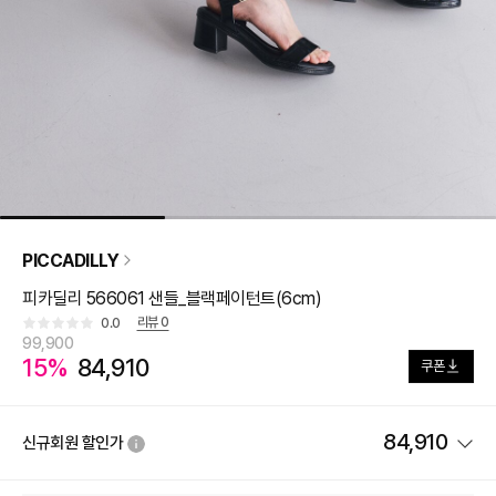
PICCADILLY
피카딜리 566061 샌들_블랙페이턴트(6cm)
리뷰
0
0.0
99,900
15%
84,910
쿠폰
84,910
신규회원 할인가