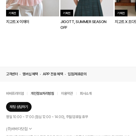
기획전
기획전
기획전
지고트 X 이재이
JIGOTT, SUMMER SEASON
지고트 X 조다
OFF
고객센터
멤버십 혜택
APP 전용 혜택
입점/제휴문의
바바프리미엄
개인정보처리방침
이용약관
회사소개
채팅 상담하기
평일 10:00 ~ 17:00 (점심 12:00 ~ 14:00), 주말/공휴일 휴무
(주)바바더닷컴
서울특별시 서초구 신반포로 339, 논현빌딩 (대표이사 : 문인식)