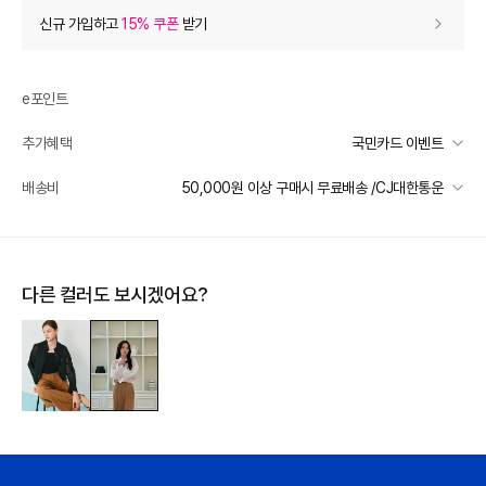
상품 할인
(자동적용)
신규 가입하고
15% 쿠폰
받기
60% 상품 할인
-334,800
0
등급 할인
e포인트
추가혜택
국민카드 이벤트
상품 쿠폰 할인
- 22,320
국민카드 이벤트
배송비
50,000원 이상 구매시 무료배송 /CJ대한통운
[지고트(OUTLET)] 8월 10% 쿠폰
- 22320
받기
선착순 2천명! 15만원 이상 구매 시, 5% 즉시 추가 할인
일반배송
장바구니 쿠폰
- 10,000
카드별 무이자 할부 안내
50000 미만
3,000
50000 이상
무료배송
다른 컬러도 보시겠어요?
[썸머 피날레] 바바패션
- 10,000
받기
제주 도서산간 지역
추가 배송비 책정
프리미엄 웰컴쿠폰팩 (15%, 최대 10만원)
가입
배송 가능 지역
전국
추가 할인
0
e포인트 (보유 : 0P)
0
바바캐시 1% 할인
- 0