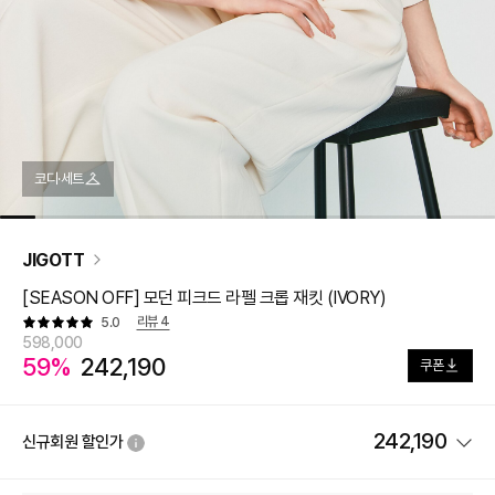
코디·세트
JIGOTT
[SEASON OFF] 모던 피크드 라펠 크롭 재킷 (IVORY)
리뷰
4
5.0
598,000
59%
242,190
쿠폰
242,190
신규회원 할인가