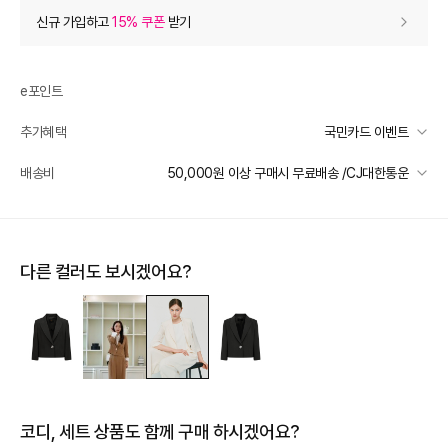
상품 할인
(자동적용)
신규 가입하고
15% 쿠폰
받기
55% 상품 할인
-328,900
0
등급 할인
e포인트
추가혜택
국민카드 이벤트
상품 쿠폰 할인
- 26,910
국민카드 이벤트
배송비
50,000원 이상 구매시 무료배송 /CJ대한통운
[지고트(OUTLET)] 8월 10% 쿠폰
- 26910
받기
선착순 2천명! 15만원 이상 구매 시, 5% 즉시 추가 할인
일반배송
장바구니 쿠폰
- 10,000
카드별 무이자 할부 안내
50000 미만
3,000
50000 이상
무료배송
다른 컬러도 보시겠어요?
[썸머 피날레] 바바패션
- 10,000
받기
제주 도서산간 지역
추가 배송비 책정
프리미엄 웰컴쿠폰팩 (15%, 최대 10만원)
가입
배송 가능 지역
전국
추가 할인
0
e포인트 (보유 : 0P)
0
코디, 세트 상품도 함께 구매 하시겠어요?
바바캐시 1% 할인
- 0