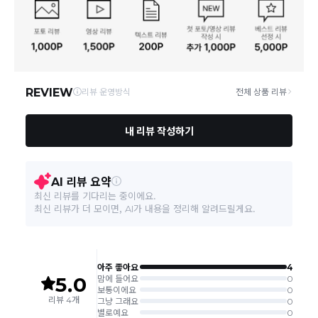
배송
송비는 무료이나, 도서 산간은 추가 배송비/도선료가 발생합니다.
연락처
결제완료 후 평균 3~5일(토요일 및 공휴일 제외) 이내에 배송 시작
02-1800-8878
되며, 매장 수급 제품의 경우에는 7~10일정도 소요될 수 있습니다.
일부 상품의 경우
매장에서 직접 배송
이 이루어지며
대한통운 외 타
영업소재지
06531 서울 서초구 신반포로 339 (주)바바패션
택배로 배송
이 이루어집니다.
주문취소는 '주문접수' 상태에서만 가능합니다.
오프라인 동시판매로 인해 결제 후 재고부족으로 인한 품절 취소가 발생
될 수 있습니다.
교환/반품 접수는
수령 후 익일부터 사이트에서 직접 접수
가능하
며, 제품
배송완료일로부터 7일 이내
에만 가능합니다.(7일 이후는
반품 불가합니다)
'구매확정' 클릭한 경우 구매의사 반영이 되어 교환 및 반품이 불가
능하니 이점 참고해주시기 바랍니다.
사이트 접수시 자동 CJ대한통운 회수 진행되며, 타택배 착불로 보
내주시는경우 자동 반송됩니다.
(
반송지: 경기도 여주시 점동면 장여로 545(원부리 204-6번지)
바바패션 물류센터
)
교환은 같은 제품의 한하여 사이즈만 가능합니다.
교환 접수 후 품절이 발생 될 수 있으며, 이로 인한 무상 환불처리는 불가능
합니다.
같은 주문번호의 반품시에만 합포장 해주셔야 하며, 개별 포장시에
는 추가 접수 요청을 해주셔야 가능합니다.(별도입고시 택배비 추가
발생)
취소/교환/