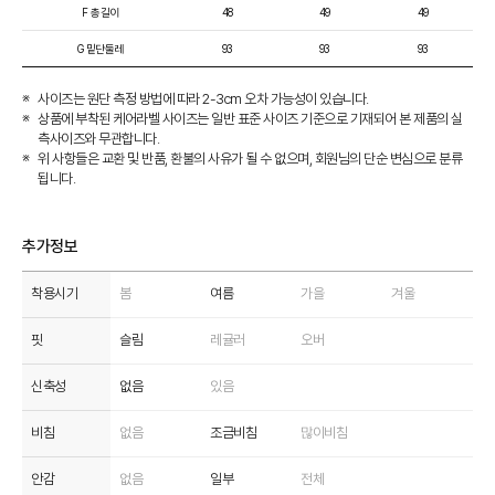
F 총길이
48
49
49
G 밑단둘레
93
93
93
사이즈는 원단 측정 방법에 따라 2-3cm 오차 가능성이 있습니다.
상품에 부착된 케어라벨 사이즈는 일반 표준 사이즈 기준으로 기재되어 본 제품의 실
측사이즈와 무관합니다.
위 사항들은 교환 및 반품, 환불의 사유가 될 수 없으며, 회원님의 단순 변심으로 분류
됩니다.
추가정보
착용시기
봄
여름
가을
겨울
핏
슬림
레귤러
오버
신축성
없음
있음
비침
없음
조금비침
많이비침
안감
없음
일부
전체