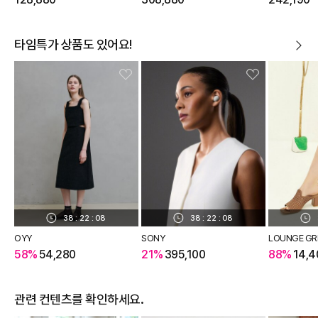
타임특가 상품도 있어요!
38
:
22
:
07
38
:
22
:
07
OYY
SONY
LOUNGE GR
58%
54,280
21%
395,100
88%
14,4
관련 컨텐츠를 확인하세요.