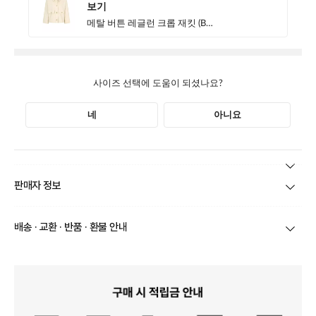
본 상품 정보의 내용은 공정거래위원회 '상품정보제공고시'에 따라 판매자가 직접 등록한
판매자 정보
것으로 해당 정보에 대한 책임은 판매자에게 있습니다.
상호/대표자
(주)바바패션_지고트(OUTLET) / 문장우
배송 · 교환 · 반품 · 환불 안내
브랜드
지고트(OUTLET)
당일
오전 8시 이후 주문
건의 경우
익일 주문서 확인
후 배송이 이루
어집니다.
사업자번호
211-86-30525
빠른 배송을 위해 준비되는 상품부터
부분 발송
진행 될 수 있습니
다.
통신판매업 신고
20190163
당사 계약택배는 CJ대한통운이며, 배송비는 5만원 이상 구매 시 배