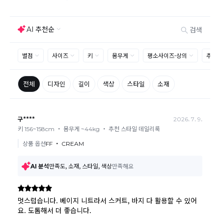
장 해주셔야 추가 택배비 발생되지 않습니다.
맞교환은 불가능
하며, 수령하신 상품이 반송지로 입고된 후 요청하
신 교환상품이 배송됩니다.
사이즈 및 디자인, 색상으로 인한 반품은 제품의 불량이 아닌 부분
으로 제품하자로 접수하여 보내주시는경우 택배비 차감 후 환불 진
행되는점 참고부탁드립니다.
제품의 불량, 오배송으로 인한 교환/반품 시 택배비는 본사에서 부
담하며, 상품 확인 후 처리해드리고 있습니다.
(수령 후 3일 내 고객센터 또는 1:1게시판으로 신청해주시기 바랍니
다.)
교환/반품이 불가능한 경우
교환/반품 가능 기간을 초과하였을 경우
고객님의 귀책 사유로 상품이 훼손된 경우
시간의 경과 또는 일부 소비에 의해 재판매가 곤란할 정도로 상품
등의 가치가 현저히 감소된 경우
상품의 TAG, 스티커, 옷걸이, 폴릭백,케이스 등을 훼손 및 분실한 경
우
환불승인: 반송장 배송완료일로부터 영업일 3-5일내에 물류 입고
확인 후 이루어지나, 이벤트 및 반품량에 따라 영업일 최대 15일 소
요될수 있는점 참고부탁드립니다.
현금
결제 시 : 주문취소 확인 후 영업일 기준 1일~3일내 요청계좌
환불
로 환불되며 '한국사이버결제(KCP)'로 입금됩니다.
카드
결제 시 : 주문취소 확인 후 카드사 매출 취소까지 영업일 기준