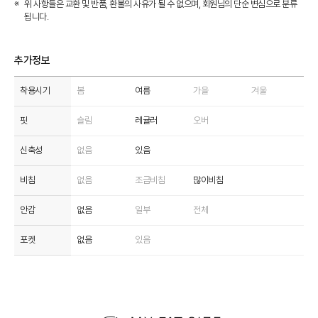
위 사항들은 교환 및 반품, 환불의 사유가 될 수 없으며, 회원님의 단순 변심으로 분류
됩니다.
추가정보
착용시기
봄
여름
가을
겨울
핏
슬림
레귤러
오버
신축성
없음
있음
비침
없음
조금비침
많이비침
안감
없음
일부
전체
포켓
없음
있음