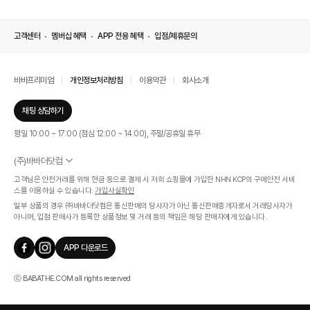
고객센터
멤버십 혜택
APP 전용 혜택
입점/제휴문의
바바프리미엄
개인정보처리방침
이용약관
회사소개
채팅 상담하기
평일 10:00 ~ 17:00 (점심 12:00 ~ 14:00), 주말/공휴일 휴무
(주)바바더닷컴
서울특별시 서초구 신반포로 339, 논현빌딩 (대표이사 : 문인식)
고객님은 안전거래를 위해 현금 등으로 결제 시 저희 쇼핑몰에 가입한 NHN KCP의 구매안전 서비
사업자 등록번호 569-86-01308
스를 이용하실 수 있습니다.
가입사실확인
통신판매업신고번호 제 2019 - 서울 서초 - 1268호
일부 상품의 경우 ㈜바바더닷컴은 통신판매의 당사자가 아닌 통신판매중개자로서 거래당사자가
개인정보관리책임자 : 김효영
아니며, 입점 판매사가 등록한 상품정보 및 거래 등의 책임은 해당 판매자에게 있습니다.
인증범위
온라인 쇼핑몰 서비스(바바더닷컴)
APP 다운로드
유효기간
2024.07.17 ~ 2027.07.16
ⓒ BABATHE.COM all rights reserved