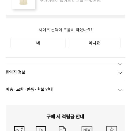
본 상품 정보의 내용은 공정거래위원회 '상품정보제공고시'에 따라 판매자가 직접 등록한
판매자 정보
것으로 해당 정보에 대한 책임은 판매자에게 있습니다.
상호/대표자
(주)바바패션_틸버리 / 문장우
배송 · 교환 · 반품 · 환불 안내
브랜드
더틸버리
당일
오전 8시 이후 주문
건의 경우
익일 주문서 확인
후 배송이 이루
어집니다.
사업자번호
211-86-30525
빠른 배송을 위해 준비되는 상품부터
부분 발송
진행 될 수 있습니
다.
통신판매업 신고
20161522
당사 계약택배는 CJ대한통운이며, 배송비는 5만원 이상 구매 시 배
배송
송비는 무료이나, 도서 산간은 추가 배송비/도선료가 발생합니다.