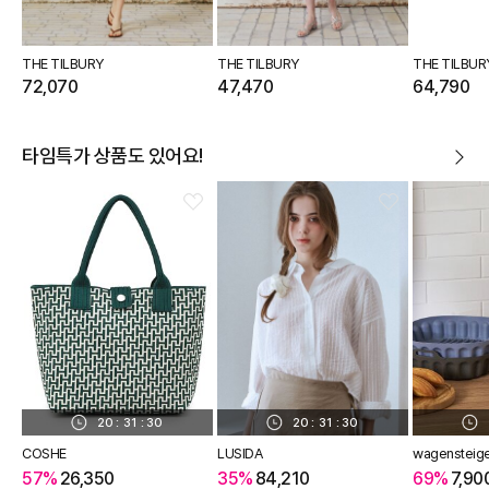
THE TILBURY
THE TILBURY
THE TILBUR
72,070
47,470
64,790
타임특가 상품도 있어요!
20
:
31
:
29
20
:
31
:
29
COSHE
LUSIDA
wagensteig
57%
26,350
35%
84,210
69%
7,90