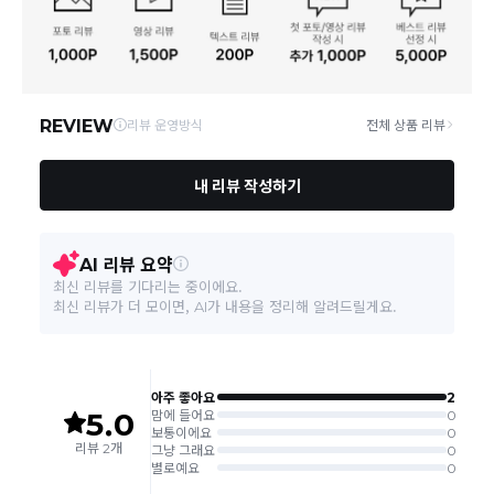
연락처
결제완료 후 평균 3~5일(토요일 및 공휴일 제외) 이내에 배송 시작
02-1800-8878
되며, 매장 수급 제품의 경우에는 7~10일정도 소요될 수 있습니다.
일부 상품의 경우
매장에서 직접 배송
이 이루어지며
대한통운 외 타
영업소재지
06531 서울 서초구 신반포로 339 논현빌딩, 바바더닷컴
택배로 배송
이 이루어집니다.
주문취소는 '주문접수' 상태에서만 가능합니다.
오프라인 동시판매로 인해 결제 후 재고부족으로 인한 품절 취소가 발생
될 수 있습니다.
교환/반품 접수는
수령 후 익일부터 사이트에서 직접 접수
가능하
며, 제품 배송완료
일로부터 7일 이내
에만 가능합니다.(7일 이후는
반품 불가합니다)
'구매확정' 클릭한 경우 구매의사 반영이 되어 교환 및 반품이 불가
능하니 이점 참고해주시기 바랍니다.
사이트 접수시 자동 CJ대한통운 회수 진행되며, 타택배 착불로 보
내주시는경우 자동 반송됩니다.
(
반송지: 경기도 여주시 점동면 장여로 545(원부리 204-6번지)
바바패션 물류센터
)
교환은 같은 제품의 한하여 사이즈만 가능합니다.
교환 접수 후 품절이 발생 될 수 있으며, 이로 인한 무상 환불처리는 불가능
합니다.
같은 주문번호의 반품시에만 합포장 해주셔야 하며, 개별 포장시에
는 추가 접수 요청을 해주셔야 가능합니다.(별도입고시 택배비 추가
발생)
취소/교환/
같은 주문번호의 상품을 부분 발송 받아보셨어도 반품시에는 합포
반품