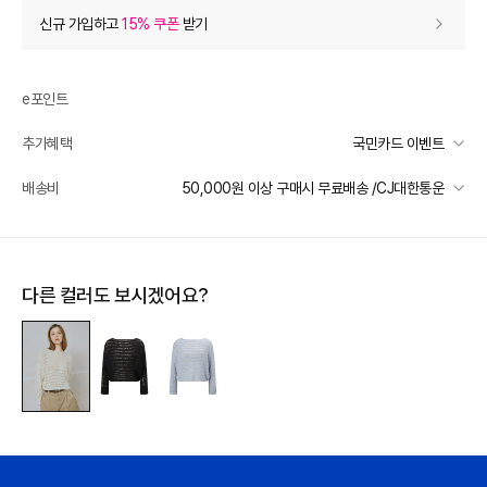
상품 할인
(자동적용)
신규 가입하고
15% 쿠폰
받기
60% 상품 할인
-82,800
0
등급 할인
e포인트
추가혜택
국민카드 이벤트
상품 쿠폰 할인
- 7,730
국민카드 이벤트
배송비
50,000원 이상 구매시 무료배송 /CJ대한통운
[더틸버리] 14% 신상 상품쿠폰
- 7730
받기
선착순 2천명! 15만원 이상 구매 시, 5% 즉시 추가 할인
일반배송
추가 할인
0
카드별 무이자 할부 안내
50000 미만
3,000
50000 이상
무료배송
다른 컬러도 보시겠어요?
e포인트 (보유 : 0P)
0
제주 도서산간 지역
추가 배송비 책정
바바캐시 1% 할인
- 0
배송 가능 지역
전국
138,000
–
0
=
138,000
원