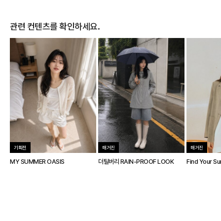
관련 컨텐츠를 확인하세요.
기획전
매거진
매거진
MY SUMMER OASIS
더틸버리 RAIN-PROOF LOOK
Find Your S