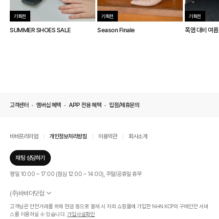
기획전
기획전
기획전
SUMMER SHOES SALE
Season Finale
폭염 대비 여름
고객센터
멤버십 혜택
APP 전용 혜택
입점/제휴문의
바바프리미엄
개인정보처리방침
이용약관
회사소개
채팅 상담하기
평일 10:00 ~ 17:00 (점심 12:00 ~ 14:00), 주말/공휴일 휴무
(주)바바더닷컴
서울특별시 서초구 신반포로 339, 논현빌딩 (대표이사 : 문인식)
고객님은 안전거래를 위해 현금 등으로 결제 시 저희 쇼핑몰에 가입한 NHN KCP의 구매안전 서비
사업자 등록번호 569-86-01308
스를 이용하실 수 있습니다.
가입사실확인