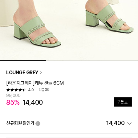
LOUNGE GREY
[라운지그레이]케튜 샌들 6CM
리뷰
39
4.9
99,000
85%
14,400
쿠폰
14,400
신규회원 할인가