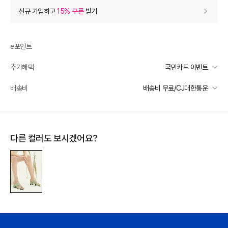
상품 할인
(자동적용)
신규 가입하고
15% 쿠폰
받기
84% 상품 할인
-83,000
0
등급 할인
e포인트
추가혜택
국민카드 이벤트
상품 쿠폰 할인
- 1,600
국민카드 이벤트
배송비
배송비 무료/CJ대한통운
라운지그레이 10% 쿠폰
- 1600
받기
선착순 2천명! 15만원 이상 구매 시, 5% 즉시 추가 할인
일반배송
추가 할인
0
카드별 무이자 할부 안내
-
무료배송
다른 컬러도 보시겠어요?
e포인트 (보유 : 0P)
0
배송 가능 지역
전국
바바캐시 1% 할인
- 0
99,000
–
0
=
99,000
원