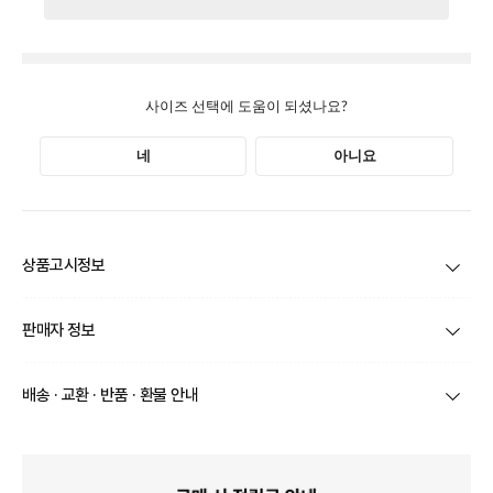
상품고시정보
제품코드
KETJU
판매자 정보
제품 주소재
상세페이지 참조
상호/대표자
주식회사 케이제이어패럴 / 신윤정
배송 · 교환 · 반품 · 환불 안내
색상
상세페이지 참조
브랜드
라운지그레이
치수(발길이, 굽높이)
상세페이지 참조
교환/반
주식회사 케이제이
사업자번호
776-88-01569
품처