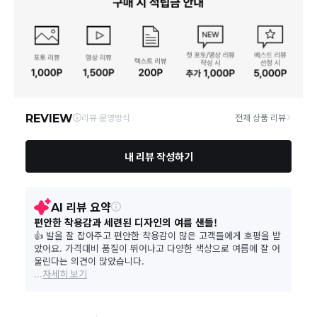
제조자, 수입품의 경우 수
상세페이지 참조
입자를 함께 표기
통신판매업 신고
제2020-진건퇴계원-260호
반품배송비: 3,500원
(최초 배
제조국
상세페이지 참조
교환배
연락처
031-532-3351
교환/반
- 상품의 하자/불량/오배송의 경우
취급시 주의사항
상세페이지 참조
영업소재지
11192 경기 포천시 내촌면 금강로2223번길 20 케이제이어패럴
품 비용
교환/반품의 경우
- 도서산간 및 일부 지역
품질보증기준
해당없음
- 부분 반품 시, 남은 금액이 무
A/S 책임자와 전화번호
031-532-3351
교환/반
단순 변심은 상품 수령
본 상품 정보의 내용은 공정거래위원회 '상품정보제공고시'에 따라 판매자가 직접 등록한
품 기간
표시/광고와 상이, 제품 하자의 경우 수령 후 3개월 
것으로 해당 정보에 대한 책임은 판매자에게 있습니다.
반품/교환에 관한 일반적인 사항
교환/반품 요청기간(
제품 하자가 아닌 경우에 제품이 개봉되었거나, 
제품 사용 또는 시간의 
교환/반
품 불가
복제가 가능한
용역 또는「문화산업진흥 기본법」제2조 제5호의 디지
츠로 용역 제공이