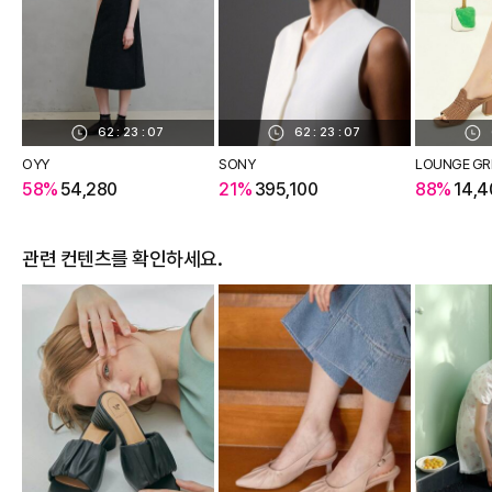
62
:
23
:
06
62
:
23
:
06
OYY
SONY
LOUNGE GR
58%
54,280
21%
395,100
88%
14,4
관련 컨텐츠를 확인하세요.