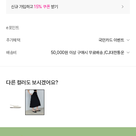
상품 할인
(자동적용)
신규 가입하고
15% 쿠폰
받기
18% 상품 할인
-25,020
0
등급 할인
e포인트
추가혜택
국민카드 이벤트
상품 쿠폰 할인
- 17,100
국민카드 이벤트
배송비
50,000원 이상 구매시 무료배송 /CJ대한통운
알도 15% 쿠폰
- 17100
받기
선착순 2천명! 15만원 이상 구매 시, 5% 즉시 추가 할인
일반배송
장바구니 쿠폰
- 5,813
카드별 무이자 할부 안내
50000 미만
4,000
50000 이상
무료배송
다른 컬러도 보시겠어요?
[썸머 피날레] 셀렉티드
- 5,813
받기
배송 가능 지역
[슈즈/잡화] 써머 시즌 한정 쿠폰
- 3,000
받기
전국
[슈즈/잡화] 써머 시즌 한정 쿠폰
- 1,000
받기
프리미엄 웰컴쿠폰팩 (15%, 최대 10만원)
가입
추가 할인
0