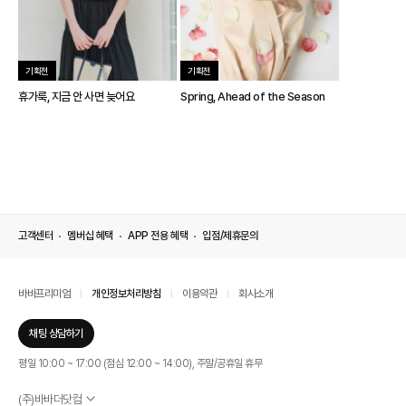
기획전
기획전
휴가룩, 지금 안 사면 늦어요
Spring, Ahead of the Season
고객센터
멤버십 혜택
APP 전용 혜택
입점/제휴문의
바바프리미엄
개인정보처리방침
이용약관
회사소개
채팅 상담하기
평일 10:00 ~ 17:00 (점심 12:00 ~ 14:00), 주말/공휴일 휴무
(주)바바더닷컴