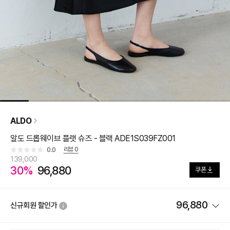
ALDO
알도 드롭웨이브 플랫 슈즈 - 블랙 ADE1S039FZ001
리뷰
0
0.0
139,000
30%
96,880
쿠폰
96,880
신규회원 할인가