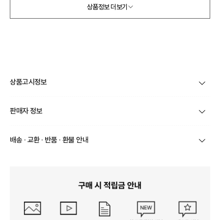
상품정보 더보기
상품고시정보
제품코드
ADE1S039FZ
판매자 정보
제품 주소재
100% SHEEP Grain Leather
상호/대표자
주식회사 포랩코리아 / 강동균
배송 · 교환 · 반품 · 환불 안내
색상
블랙
브랜드
알도
상품별로 상품 특성 및 배송지에 따라 배송유형 및 소요
치수(발길이, 굽높이)
상품 상세설명 참조
기간이 달라집니다.
사업자번호
578-81-03310
일부 주문상품 또는 예약상품의 경우 기본 배송일 외에
제조자, 수입품의 경우 수
추가 배송 소요일이 발생될 수 있습니다.
ALDO GROUP INTERNATIONAL
입자를 함께 표기
통신판매업 신고
2024-서울마포-0658호
동일 브랜드의 상품이라도 상품별 출고일시가 달라 각각
배송정보
배송될 수 있습니다.
제조국
중국
연락처
070-4800-3250
택배 배송기일은 재고상황, 택배사 사정 및 배송지(해외