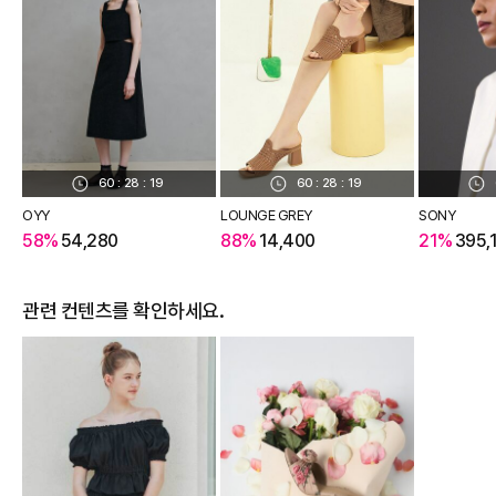
60
:
28
:
19
60
:
28
:
19
OYY
LOUNGE GREY
SONY
58%
54,280
88%
14,400
21%
395,
관련 컨텐츠를 확인하세요.