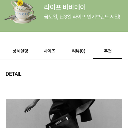
e포인트 (보유 : 0P)
0
바바캐시 1% 할인
- 0
139,000
–
0
=
139,000
원
상세설명
사이즈
리뷰(
0
)
추천
DETAIL