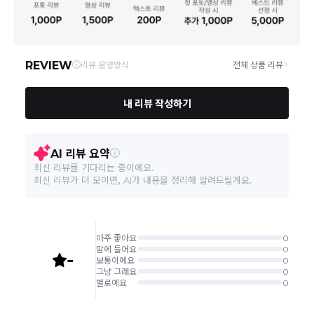
상품, 제주/도서산간지역)에 따라 약간의 지연이 발생할
수 있습니다.
취급시 주의사항
본래의 용도 외에는 사용을 삼가 주시기 바랍니다.
영업소재지
04056 서울 마포구 신촌로4길 22-8 4층
상품의 배송비는 공급업체의 정책에 따라 다르며, 공휴일
및 휴일은 배송이 불가합니다.
A/S 가능 보증 기간 또는 관련 법 및 소비자 분쟁해결
품질보증기준
기준에 따름
상품하자 이외 사이즈, 색상교환 등 단순 변심에 의한 교
환/반품 택배비는 고객부담으로 왕복택배비가 발생합니
A/S 책임자와 전화번호
포랩코리아 070-4800-3250
다. (전자상거래 등에서의 소비자보호에 관한 법률 제18
조(청약 철회등)9항에 의거 소비자의 사정에 의한 청약
철회 시 택배비는 소비자 부담입니다.)
본 상품 정보의 내용은 공정거래위원회 '상품정보제공고시'에 따라 판매자가 직접 등록한
것으로 해당 정보에 대한 책임은 판매자에게 있습니다.
결제완료 직후 즉시 주문취소는 ＂마이바바 > 취소/교
환/반품 신청"에서 직접 처리 가능합니다.
주문완료 후 재고 부족 등으로 인해 주문 취소 처리가 될
수도 있는 점 양해 부탁드립니다.
주문상태가 상품준비중인 경우 취소신청이 불가능합니
다.
취소/반품/교환 안내
교환 신청은 최초 1회에 한하며, 교환 배송 완료 후에는
추가 교환 신청은 불가합니다.
반품/교환은 미사용 제품에 한해 배송완료 후 7일 이내입
니다.
임의반품은 불가하오니 반드시 고객센터나 ＂마이바바
> 주문취소/교환/반품 신청"을 통해서 신청접수를 하시
기 바랍니다.
상품하자, 오배송의 경우 택배비 무료로 교환/반품이 가
능하지만 모니터의 색상차이, 착용감, 사이즈의 개인의