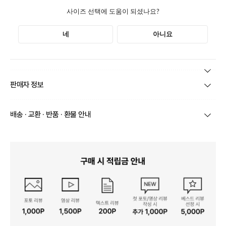
본 상품 정보의 내용은 공정거래위원회 '상품정보제공고시'에 따라 판매자가 직접 등록한
판매자 정보
것으로 해당 정보에 대한 책임은 판매자에게 있습니다.
상호/대표자
(주)켈리도나휴 / 김성철
배송 · 교환 · 반품 · 환불 안내
브랜드
켈리도나휴
상품별로 상품 특성 및 배송지에 따라 배송유형 및 소요
기간이 달라집니다.
사업자번호
895-88-02554
일부 주문상품 또는 예약상품의 경우 기본 배송일 외에
추가 배송 소요일이 발생될 수 있습니다.
통신판매업 신고
제2022-서울성동-01234
동일 브랜드의 상품이라도 상품별 출고일시가 달라 각각
배송정보
배송될 수 있습니다.
연락처
010-8924-5350
택배 배송기일은 재고상황, 택배사 사정 및 배송지(해외
상품, 제주/도서산간지역)에 따라 약간의 지연이 발생할
수 있습니다.
영업소재지
04799 서울 성동구 아차산로13길 30 8층 S-20
상품의 배송비는 공급업체의 정책에 따라 다르며, 공휴일