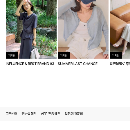
기획전
기획전
기획전
INFLUENCE & BEST BRAND #3
SUMMER LAST CHANCE
할인율별로 추
고객센터
멤버십 혜택
APP 전용 혜택
입점/제휴문의