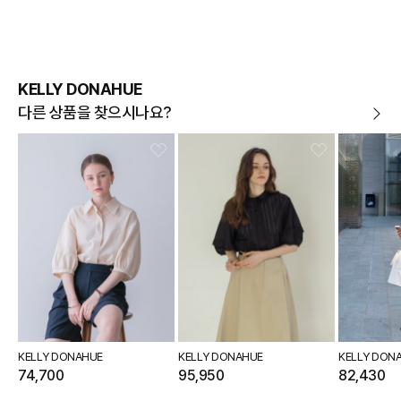
KELLY DONAHUE
다른 상품을 찾으시나요?
KELLY DONAHUE
KELLY DONAHUE
KELLY DON
74,700
95,950
82,430