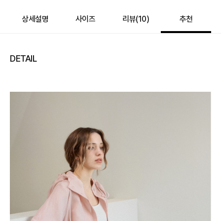
바바캐시 1% 할인
- 0
상세설명
사이즈
리뷰(
10
)
추천
128,000
–
0
=
128,000
원
DETAIL