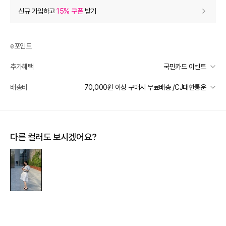
상품 할인
(자동적용)
신규 가입하고
15% 쿠폰
받기
30% 상품 할인
-38,400
0
등급 할인
e포인트
추가혜택
국민카드 이벤트
상품 쿠폰 할인
- 7,170
국민카드 이벤트
배송비
70,000원 이상 구매시 무료배송 /CJ대한통운
8% 상품 쿠폰
- 7170
받기
선착순 2천명! 15만원 이상 구매 시, 5% 즉시 추가 할인
여성브랜드 8% 상품 쿠폰
- 7170
받기
일반배송
카드별 무이자 할부 안내
70000 미만
3,500
70000 이상
무료배송
장바구니 쿠폰
- 4,946
다른 컬러도 보시겠어요?
제주 도서산간 지역
추가 배송비 책정
[썸머 피날레] 셀렉티드
- 4,946
받기
배송 가능 지역
프리미엄 웰컴쿠폰팩 (15%, 최대 10만원)
가입
전국
추가 할인
0
e포인트 (보유 : 0P)
0