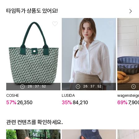
타임특가 상품도 있어요!
28
:
37
:
51
28
:
37
:
51
COSHE
LUSIDA
wagensteig
57%
26,350
35%
84,210
69%
7,90
관련 컨텐츠를 확인하세요.