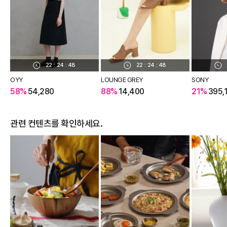
22
:
24
:
48
22
:
24
:
48
OYY
LOUNGE GREY
SONY
58%
54,280
88%
14,400
21%
395,
관련 컨텐츠를 확인하세요.