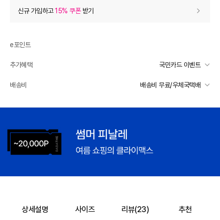
상품 할인
(자동적용)
신규 가입하고
15% 쿠폰
받기
80% 상품 할인
-39,100
0
등급 할인
e포인트
추가혜택
국민카드 이벤트
추가 할인
0
국민카드 이벤트
배송비
배송비 무료/우체국택배
e포인트 (보유 : 0P)
0
선착순 2천명! 15만원 이상 구매 시, 5% 즉시 추가 할인
바바캐시 1% 할인
- 0
일반배송
카드별 무이자 할부 안내
-
무료배송
49,000
–
0
=
49,000
원
배송 가능 지역
전국
상세설명
사이즈
리뷰(
23
)
추천