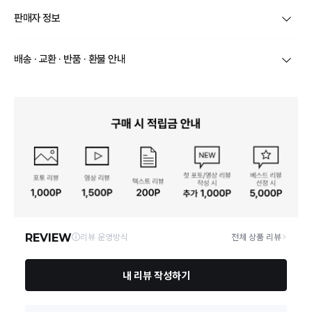
품명 및 모델명
상품상세설명 참조
판매자 정보
재질
상품상세설명 참조
상호/대표자
주식회사 지엔컴퍼니 / 이동열
배송 · 교환 · 반품 · 환불 안내
구성품
상품상세설명 참조
브랜드
바이마르
상품별로 상품 특성 및 배송지에 따라 배송유형 및 소요
크기
상품상세설명 참조
기간이 달라집니다.
사업자번호
493-87-00713
일부 주문상품 또는 예약상품의 경우 기본 배송일 외에
동일모델의 출시연월
상품상세설명 참조
추가 배송 소요일이 발생될 수 있습니다.
통신판매업 신고
제 2025-경기김포-3801 호
동일 브랜드의 상품이라도 상품별 출고일시가 달라 각각
배송정보
배송될 수 있습니다.
제조자, 수입품의 경우 수
상품상세설명 참조
입자를 함께 표기
연락처
010-4943-9758
택배 배송기일은 재고상황, 택배사 사정 및 배송지(해외
상품, 제주/도서산간지역)에 따라 약간의 지연이 발생할
수 있습니다.
제조국
상품상세설명 참조
영업소재지
10049 경기 김포시 양촌읍 학운산단5로라길 16-13 지엔컴퍼니
상품의 배송비는 공급업체의 정책에 따라 다르며, 공휴일
및 휴일은 배송이 불가합니다.
「수입식품안전관리 특별
법」에 따른 수입기구·용기·
상품상세설명 참조
상품하자 이외 사이즈, 색상교환 등 단순 변심에 의한 교
포장
환/반품 택배비는 고객부담으로 왕복택배비가 발생합니
다. (전자상거래 등에서의 소비자보호에 관한 법률 제18
품질보증기준
상품상세설명 참조
조(청약 철회등)9항에 의거 소비자의 사정에 의한 청약
철회 시 택배비는 소비자 부담입니다.)
A/S 책임자와 전화번호
지엔컴퍼니 / 010-4943-9758
결제완료 직후 즉시 주문취소는 ＂마이바바 > 취소/교