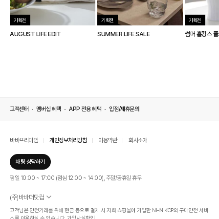
기획전
기획전
기획전
AUGUST LIFE EDIT
SUMMER LIFE SALE
썸머 홈캉스 
고객센터
멤버십 혜택
APP 전용 혜택
입점/제휴문의
바바프리미엄
개인정보처리방침
이용약관
회사소개
채팅 상담하기
평일 10:00 ~ 17:00 (점심 12:00 ~ 14:00), 주말/공휴일 휴무
(주)바바더닷컴
서울특별시 서초구 신반포로 339, 논현빌딩 (대표이사 : 문인식)
고객님은 안전거래를 위해 현금 등으로 결제 시 저희 쇼핑몰에 가입한 NHN KCP의 구매안전 서비
사업자 등록번호 569-86-01308
스를 이용하실 수 있습니다.
가입사실확인