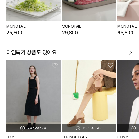
MONOTAIL
MONOTAIL
MONOTAIL
25,800
29,800
65,800
타임특가 상품도 있어요!
20
:
20
:
29
20
:
20
:
29
OYY
LOUNGE GREY
SONY