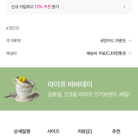
상품 할인
(자동적용)
신규 가입하고
15% 쿠폰
받기
56% 상품 할인
-33,200
0
등급 할인
e포인트
추가혜택
국민카드 이벤트
추가 할인
0
국민카드 이벤트
배송비
배송비 무료/CJ대한통운
e포인트 (보유 : 0P)
0
선착순 2천명! 15만원 이상 구매 시, 5% 즉시 추가 할인
바바캐시 1% 할인
- 0
일반배송
카드별 무이자 할부 안내
-
무료배송
59,000
–
0
=
59,000
원
배송 가능 지역
전국
상세설명
사이즈
리뷰(
2
)
추천