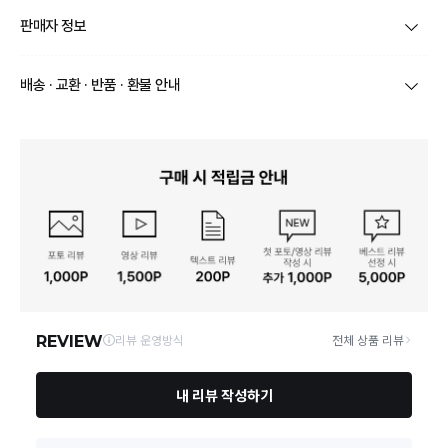
모노테일 무선 미니 멀티 다지기 6in1 믹서기 2세대 /M
품명 및 모델명
판매자 정보
T-M201
KC 인증정보
YU10903-18001
상호/대표자
주식회사 제이에스디지탈 / 임성준
배송 · 교환 · 반품 · 환불 안내
정격전압, 소비전력
DC5V / 1A
브랜드
모노테일
- 배송기간은 주문일로부터 1일~5일정도 걸립니다.
배송정보
- 상품별 배송정보에 따라 배송비가 다를 수 있습니다.
에너지 소비효율등급
해당사항없음
사업자번호
106-86-70152
- 도서산간 및 제주 지역은 추가 배송비가 부과 될 수 있습니다.
동일모델의 출시연월
2023.06
통신판매업 신
- 상품 배송 완료 후 7일 이내에 반품 및 교환을 신청할 수 있습니
2014-고양일산동-0385
고
다.
- 변심으로 인한 반품인 경우 왕복배송비가 부과될 수 있습니다.
제조자, 수입품의 경우 수
(주)제이에스디지탈
- 상품 불량인 경우에는 불량 판정 후 전액 환불 됩니다.
입자를 함께 표기
연락처
070-4651-4335
- 출고 이후 교환 / 반품 요청시, 상품 회수 후 처리 되며, 변심 반품
교환 / 반품 안내
으로 처리되어 왕복 배송비 부과 될 수 있습니다.
제조국
중국
10401 경기 고양시 일산동구 무궁화로 20-38 로데오탑빌딩
- 출고전 취소는 상품별 상이 할수 있으니 판매 고객센터를 통해 확
영업소재지
419호
인 부탁드립니다.
- 주문제작, 밀봉포장상품, 제품 개봉 후 변심으로 인한 교환/ 반품
크기(용량, 형태포함)
90 x 135 x 205 mm (박스 사이즈 210 x 105 mm)
이 어렵습니다.
추가설치비용
해당사항없음
품질보증기준
상품상세참조
고객센터
070-4651-4335