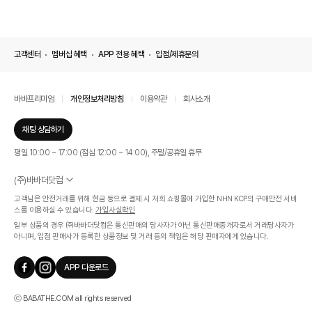
고객센터
멤버십 혜택
APP 전용 혜택
입점/제휴문의
바바프리미엄
개인정보처리방침
이용약관
회사소개
채팅 상담하기
평일 10:00 ~ 17:00 (점심 12:00 ~ 14:00), 주말/공휴일 휴무
(주)바바더닷컴
서울특별시 서초구 신반포로 339, 논현빌딩 (대표이사 : 문인식)
고객님은 안전거래를 위해 현금 등으로 결제 시 저희 쇼핑몰에 가입한 NHN KCP의 구매안전 서비
사업자 등록번호 569-86-01308
스를 이용하실 수 있습니다.
가입사실확인
통신판매업신고번호 제 2019 - 서울 서초 - 1268호
일부 상품의 경우 ㈜바바더닷컴은 통신판매의 당사자가 아닌 통신판매중개자로서 거래당사자가
개인정보관리책임자 : 김효영
아니며, 입점 판매사가 등록한 상품정보 및 거래 등의 책임은 해당 판매자에게 있습니다.
인증범위
온라인 쇼핑몰 서비스(바바더닷컴)
APP 다운로드
유효기간
2024.07.17 ~ 2027.07.16
ⓒ BABATHE.COM all rights reserved