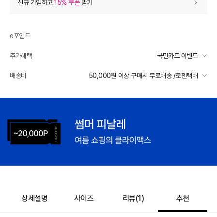
신규 가입하고
15% 쿠폰
받기
0
등급 할인
e포인트
추가 할인
0
추가혜택
국민카드 이벤트
e포인트 (보유 : 0P)
0
국민카드 이벤트
배송비
50,000원 이상 구매시 무료배송 /로젠택배
바바캐시 1% 할인
- 0
선착순 2천명! 15만원 이상 구매 시, 5% 즉시 추가 할인
일반배송
카드별 무이자 할부 안내
32,000
–
0
=
32,000
원
50000 미만
3,500
50000 이상
무료배송
배송 가능 지역
전국
상세설명
사이즈
리뷰(
1
)
추천