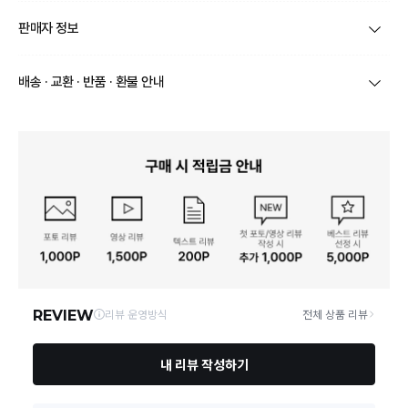
품명 및 모델명
강아지 커트러리 레스트 (1P)
판매자 정보
재질
전체고급주석 (TIN-980)
상호/대표자
온다리빙 / 박윤일
배송 · 교환 · 반품 · 환불 안내
구성품
주석 수저받침 1개
브랜드
에센셜 스토어
상품별로 상품 특성 및 배송지에 따라 배송유형 및 소요
크기
가로 8.2cm / 높이 3.1cm
기간이 달라집니다.
사업자번호
751-04-00595
일부 주문상품 또는 예약상품의 경우 기본 배송일 외에
동일모델의 출시연월
상세페이지 참고
추가 배송 소요일이 발생될 수 있습니다.
통신판매업 신고
제2017-성남분당-0527호
동일 브랜드의 상품이라도 상품별 출고일시가 달라 각각
배송정보
배송될 수 있습니다.
제조자, 수입품의 경우 수
온다리빙
입자를 함께 표기
연락처
010-9210-8882
택배 배송기일은 재고상황, 택배사 사정 및 배송지(해외
상품, 제주/도서산간지역)에 따라 약간의 지연이 발생할
수 있습니다.
제조국
한국
영업소재지
13631 경기 성남시 분당구 탄천상로 164 A동 755호 온다리빙
상품의 배송비는 공급업체의 정책에 따라 다르며, 공휴일
및 휴일은 배송이 불가합니다.
「수입식품안전관리 특별
법」에 따른 수입기구·용기·
수입식품안전관리특별법에 따른 수입신고를 필함
상품하자 이외 사이즈, 색상교환 등 단순 변심에 의한 교
포장
환/반품 택배비는 고객부담으로 왕복택배비가 발생합니
다. (전자상거래 등에서의 소비자보호에 관한 법률 제18
공정거래위원회 고시(소비자분쟁해결기준)에 의거하
품질보증기준
조(청약 철회등)9항에 의거 소비자의 사정에 의한 청약
여 보상해 드립니다.
철회 시 택배비는 소비자 부담입니다.)
결제완료 직후 즉시 주문취소는 ＂마이바바 > 취소/교