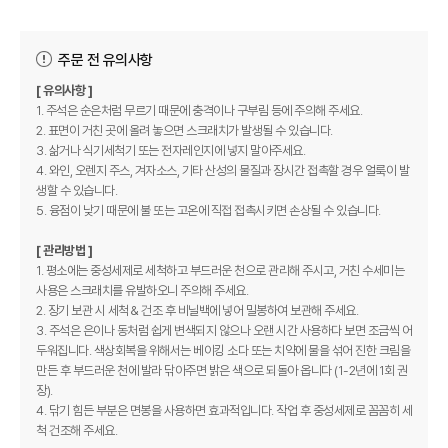
주문 전 유의사항
[ 유의사항 ]
1. 주석은 순은처럼 무르기 때문에 충격이나 구부림 등에 주의해 주세요.
2. 표면이 거친 곳에 올려 놓으면 스크래치가 발생될 수 있습니다.
3. 삶거나 식기세척기 또는 전자레인지에 넣지 말아주세요.
4. 와인, 오렌지 주스, 겨자소스, 기타 산성의 물질과 장시간 접촉할 경우 얼룩이 발
생할 수 있습니다.
5. 융점이 낮기 때문에 불 또는 고온에 직접 접촉시키면 손상될 수 있습니다.
[ 관리방법 ]
1. 평소에는 중성세제로 세척하고 부드러운 천으로 관리해 주시고, 거친 수세미는
사용은 스크래치를 유발하오니 주의해 주세요.
2. 장기 보관 시 세척 & 건조 후 비닐백에 넣어 밀봉하여 보관해 주세요.
3. 주석은 은이나 동처럼 쉽게 변색되지 않으나 오랜 시간 사용하다 보면 조금씩 어
두워집니다. 색상회복을 위해서는 베이킹 소다 또는 치약에 물을 섞어 진한 크림을
만든 후 부드러운 천에 발라 닦아주면 밝은 색으로 되돌아 옵니다 (1-2년에 1회 권
장).
4. 닦기 힘든 부분은 면봉을 사용하면 효과적입니다. 작업 후 중성세제로 꼼꼼히 세
척 건조해 주세요.