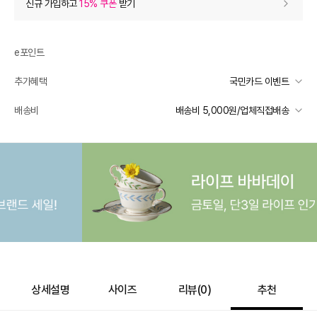
신규 가입하고
15% 쿠폰
받기
0
등급 할인
e포인트
추가 할인
0
추가혜택
국민카드 이벤트
e포인트 (보유 : 0P)
0
국민카드 이벤트
배송비
배송비 5,000원/업체직접배송
바바캐시 1% 할인
- 0
선착순 2천명! 15만원 이상 구매 시, 5% 즉시 추가 할인
일반배송
카드별 무이자 할부 안내
1,000,000
–
0
=
1,000,000
원
-
5,000
배송 가능 지역
전국
상세설명
사이즈
리뷰(
0
)
추천