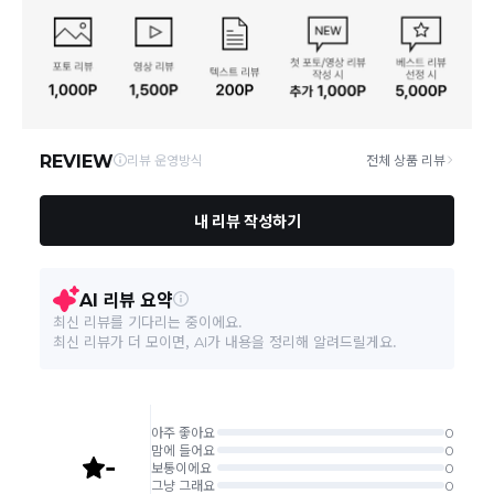
통신판매업 신고
2016-서울서초-1522
동일 브랜드의 상품이라도 상품별 출고일시가 달라 각각
제조자, 수입품의 경우 수
상품상세설명 참조
배송정보
배송될 수 있습니다.
입자를 함께 표기
연락처
02-6960-0703
택배 배송기일은 재고상황, 택배사 사정 및 배송지(해외
상품, 제주/도서산간지역)에 따라 약간의 지연이 발생할
A/S 책임자와 전화번호/소
상품상세설명 참조
수 있습니다.
비자상담관련 전화번호
영업소재지
06531 서울 서초구 신반포로 339 논현빌딩
상품의 배송비는 공급업체의 정책에 따라 다르며, 공휴일
및 휴일은 배송이 불가합니다.
본 상품 정보의 내용은 공정거래위원회 '상품정보제공고시'에 따라 판매자가 직접 등록한
것으로 해당 정보에 대한 책임은 판매자에게 있습니다.
상품하자 이외 사이즈, 색상교환 등 단순 변심에 의한 교
환/반품 택배비는 고객부담으로 왕복택배비가 발생합니
다. (전자상거래 등에서의 소비자보호에 관한 법률 제18
조(청약 철회등)9항에 의거 소비자의 사정에 의한 청약
철회 시 택배비는 소비자 부담입니다.)
결제완료 직후 즉시 주문취소는 ＂마이바바 > 취소/교
환/반품 신청"에서 직접 처리 가능합니다.
주문완료 후 재고 부족 등으로 인해 주문 취소 처리가 될
수도 있는 점 양해 부탁드립니다.
주문상태가 상품준비중인 경우 취소신청이 불가능합니
다.
취소/반품/교환 안내
교환 신청은 최초 1회에 한하며, 교환 배송 완료 후에는
추가 교환 신청은 불가합니다.
반품/교환은 미사용 제품에 한해 배송완료 후 7일 이내입
니다.
임의반품은 불가하오니 반드시 고객센터나 ＂마이바바
> 주문취소/교환/반품 신청"을 통해서 신청접수를 하시