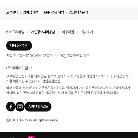
고객센터
멤버십 혜택
APP 전용 혜택
입점/제휴문의
바바프리미엄
개인정보처리방침
이용약관
회사소개
채팅 상담하기
평일 10:00 ~ 17:00 (점심 12:00 ~ 14:00), 주말/공휴일 휴무
(주)바바더닷컴
서울특별시 서초구 신반포로 339, 논현빌딩 (대표이사 : 문인식)
고객님은 안전거래를 위해 현금 등으로 결제 시 저희 쇼핑몰에 가입한 NHN KCP의 구매안전 서비
사업자 등록번호 569-86-01308
스를 이용하실 수 있습니다.
가입사실확인
통신판매업신고번호 제 2019 - 서울 서초 - 1268호
일부 상품의 경우 ㈜바바더닷컴은 통신판매의 당사자가 아닌 통신판매중개자로서 거래당사자가
개인정보관리책임자 : 김효영
아니며, 입점 판매사가 등록한 상품정보 및 거래 등의 책임은 해당 판매자에게 있습니다.
인증범위
온라인 쇼핑몰 서비스(바바더닷컴)
APP 다운로드
유효기간
2024.07.17 ~ 2027.07.16
ⓒ BABATHE.COM all rights reserved