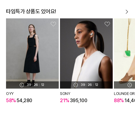
타임특가 상품도 있어요!
39
:
26
:
12
39
:
26
:
12
OYY
SONY
LOUNGE GR
58%
54,280
21%
395,100
88%
14,4