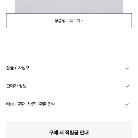
상품정보 더보기
상품고시정보
제품코드
XRRACCC331
판매자 정보
품명 및 모델명
상품상세설명 참조
상호/대표자
(주) 바바패션 / 문장우
배송 · 교환 · 반품 · 환불 안내
법에 의한 인증허가 등을
받았음을 확인할 수 있는
상품상세설명 참조
브랜드
팀즈
경우 그에 대한 사항
상품별로 상품 특성 및 배송지에 따라 배송유형 및 소요
기간이 달라집니다.
사업자번호
211-86-30525
제조국 또는 원산지
일부 주문상품 또는 예약상품의 경우 기본 배송일 외에
상품상세설명 참조
추가 배송 소요일이 발생될 수 있습니다.