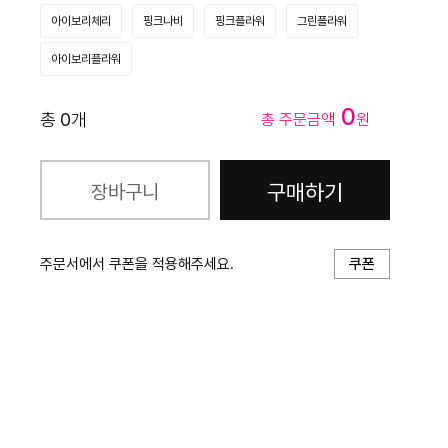
아이보리체리
핑크나비
핑크플라워
그린플라워
아이보리플라워
0
총
0
개
총 주문금액
원
구매하기
장바구니
주문서에서 쿠폰을 적용해주세요.
쿠폰