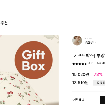
뷰
추천
luzluna
루즈루나
[기프트박스] 루앙
4.8
상품리
15,020원
73%
13,510원
10% 
쿠폰 혜택