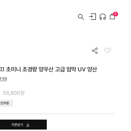
0
끄 초미니 초경량 양우산 고급 암막 UV 양산
뷰
69
56,800원
할인쿠폰
쿠폰받기