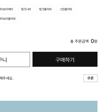
아이보리체리
핑크나비
핑크플라워
그린플라워
아이보리플라워
0
총 주문금액
원
구니
구매하기
해주세요.
쿠폰