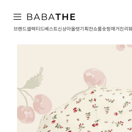
브랜드
셀렉티드
베스트
신상
아울렛
기획전
쇼룸
숏핑
매거진
리