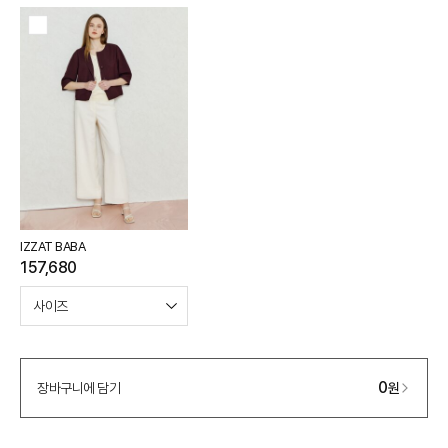
498,000
–
0
=
498,000
원
IZZAT BABA
157,680
0
장바구니에 담기
원