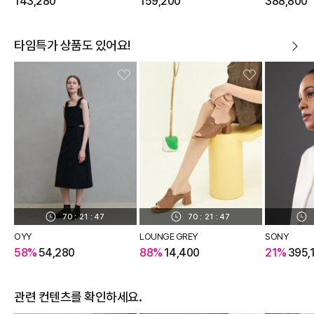
143,280
159,200
388,800
타임특가 상품도 있어요!
70
:
21
:
46
70
:
21
:
46
OYY
LOUNGE GREY
SONY
58%
54,280
88%
14,400
21%
395,
관련 컨텐츠를 확인하세요.