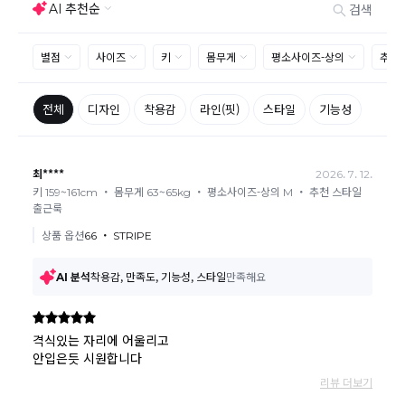
사이즈 및 디자인, 색상으로 인한 반품은 제품의 불량이 아닌 부분
으로 제품하자로 접수하여 보내주시는경우 택배비 차감 후 환불 진
행되는점 참고부탁드립니다.
제품의 불량, 오배송으로 인한 교환/반품 시 택배비는 본사에서 부
담하며, 상품 확인 후 처리해드리고 있습니다.
(수령 후 3일 내 고객센터 또는 1:1게시판으로 신청해주시기 바랍니
다.)
교환/반품이 불가능한 경우
교환/반품 가능 기간을 초과하였을 경우
고객님의 귀책 사유로 상품이 훼손된 경우
시간의 경과 또는 일부 소비자에 의해 재판매가 곤란할 정도로 상품
등의 가치가 현저히 감소된 경우
상품의 TAG, 스티커, 옷걸이, 폴릭백,케이스 등을 훼손 및 분실한 경
우
환불승인: 반송장 배송완료일로부터 영업일 3-5일내에 물류 입고
확인 후 이루어지나, 이벤트 및 반품량에 따라 영업일 최대 15일 소
요될수 있는점 참고부탁드립니다.
현금
결제 시 : 주문취소 확인 후 영업일 기준 1일~3일내 요청계좌
환불
로 환불되며 '한국사이버결제(KCP)'로 입금됩니다.
카드
결제 시 : 주문취소 확인 후 카드사 매출 취소까지 영업일 기준
3일~5일정도 소요됩니다. (해당 카드사 사정에 따라 지연될 수 있
습니다.)