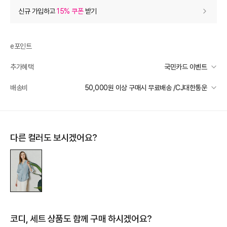
상품 할인
(자동적용)
신규 가입하고
15% 쿠폰
받기
60% 상품 할인
-298,800
0
등급 할인
e포인트
추가혜택
국민카드 이벤트
상품 쿠폰 할인
- 19,920
국민카드 이벤트
배송비
50,000원 이상 구매시 무료배송 /CJ대한통운
[아이잗바바OUTLET] 8월 상품쿠폰 10%
- 19920
받기
선착순 2천명! 15만원 이상 구매 시, 5% 즉시 추가 할인
일반배송
장바구니 쿠폰
- 10,000
카드별 무이자 할부 안내
50000 미만
3,000
50000 이상
무료배송
다른 컬러도 보시겠어요?
[썸머 피날레] 바바패션
- 10,000
받기
제주 도서산간 지역
추가 배송비 책정
프리미엄 웰컴쿠폰팩 (15%, 최대 10만원)
가입
배송 가능 지역
전국
추가 할인
0
e포인트 (보유 : 0P)
0
코디, 세트 상품도 함께 구매 하시겠어요?
바바캐시 1% 할인
- 0