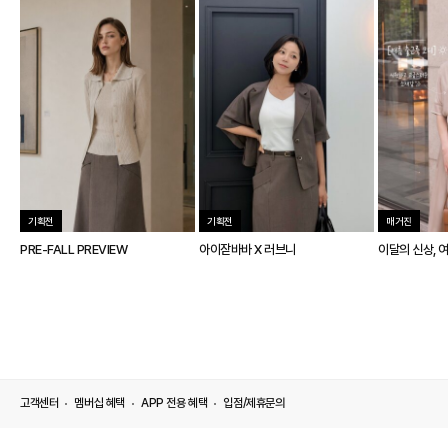
기획전
기획전
매거진
PRE-FALL PREVIEW
아이잗바바 X 러브니
이달의 신상, 
고객센터
멤버십 혜택
APP 전용 혜택
입점/제휴문의