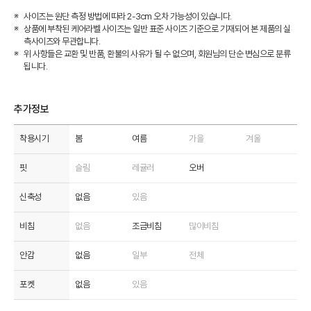
사이즈는 원단 측정 방법에 따라 2-3cm 오차 가능성이 있습니다.
상품에 부착된 케어라벨 사이즈는 일반 표준 사이즈 기준으로 기재되어 본 제품의 실
측사이즈와 무관합니다.
위 사항들은 교환 및 반품, 환불의 사유가 될 수 없으며, 회원님의 단순 변심으로 분류
됩니다.
추가정보
착용시기
봄
여름
가을
겨울
핏
슬림
레귤러
오버
신축성
없음
있음
비침
없음
조금비침
많이비침
안감
없음
일부
전체
포켓
없음
있음