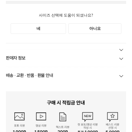
본 상품 정보의 내용은 공정거래위원회 '상품정보제공고시'에 따라 판매자가 직접 등록한
판매자 정보
것으로 해당 정보에 대한 책임은 판매자에게 있습니다.
상호/대표자
(주)바바패션_아이잗바바(OUTLET) / 문장우
배송 · 교환 · 반품 · 환불 안내
브랜드
아이잗바바(OUTLET)
당일
오전 8시 이후 주문
건의 경우
익일 주문서 확인
후 배송이 이루
어집니다.
사업자번호
211-86-30525
빠른 배송을 위해 준비되는 상품부터
부분 발송
진행 될 수 있습니
다.
통신판매업 신고
20190163
당사 계약택배는 CJ대한통운이며, 배송비는 5만원 이상 구매 시 배
배송
송비는 무료이나, 도서 산간은 추가 배송비/도선료가 발생합니다.
연락처
결제완료 후 평균 3~5일(토요일 및 공휴일 제외) 이내에 배송 시작
02-1800-8878
되며, 매장 수급 제품의 경우에는 7~10일정도 소요될 수 있습니다.