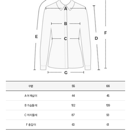
구분
55
66
A 어깨넓이
44
45
B 가슴둘레
102
109
C 허리둘레
87
93
F 총길이
60
61