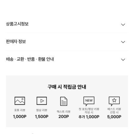
상품고시정보
제품코드
XRRACCC181
판매자 정보
품명 및 모델명
상품상세설명 참조
상호/대표자
(주) 바바패션 / 문장우
배송 · 교환 · 반품 · 환불 안내
법에 의한 인증허가 등을
받았음을 확인할 수 있는
상품상세설명 참조
브랜드
김수근
경우 그에 대한 사항
상품별로 상품 특성 및 배송지에 따라 배송유형 및 소요
기간이 달라집니다.
사업자번호
211-86-30525
제조국 또는 원산지
일부 주문상품 또는 예약상품의 경우 기본 배송일 외에
상품상세설명 참조
추가 배송 소요일이 발생될 수 있습니다.
통신판매업 신고
2016-서울서초-1522
동일 브랜드의 상품이라도 상품별 출고일시가 달라 각각
제조자, 수입품의 경우 수
상품상세설명 참조
배송정보
배송될 수 있습니다.
입자를 함께 표기
연락처
02-6960-0703
택배 배송기일은 재고상황, 택배사 사정 및 배송지(해외
상품, 제주/도서산간지역)에 따라 약간의 지연이 발생할
A/S 책임자와 전화번호/소
상품상세설명 참조
수 있습니다.
비자상담관련 전화번호
영업소재지
06531 서울 서초구 신반포로 339 논현빌딩
상품의 배송비는 공급업체의 정책에 따라 다르며, 공휴일
및 휴일은 배송이 불가합니다.
본 상품 정보의 내용은 공정거래위원회 '상품정보제공고시'에 따라 판매자가 직접 등록한
것으로 해당 정보에 대한 책임은 판매자에게 있습니다.