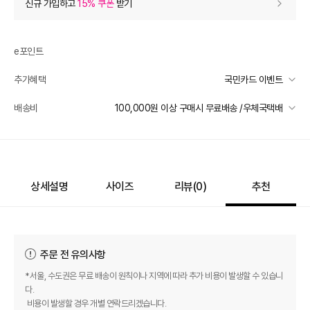
신규 가입하고
15% 쿠폰
받기
0
등급 할인
e포인트
추가 할인
0
추가혜택
국민카드 이벤트
e포인트 (보유 : 0P)
0
국민카드 이벤트
배송비
100,000원 이상 구매시 무료배송 /우체국택배
바바캐시 1% 할인
- 0
선착순 2천명! 15만원 이상 구매 시, 5% 즉시 추가 할인
일반배송
카드별 무이자 할부 안내
1,800,000
–
0
=
1,800,000
원
100000 미만
4,000
100000 이상
무료배송
상세설명
사이즈
리뷰(
0
)
추천
배송 가능 지역
전국
주문 전 유의사항
*서울, 수도권은 무료 배송이 원칙이나 지역에 따라 추가 비용이 발생할 수 있습니
다.
비용이 발생할 경우 개별 연락드리겠습니다.